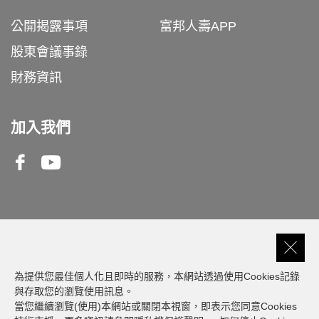
公開揭露事項
富邦人壽APP
股東會議事錄
財務資訊
加入我們
Facebook
Youtube
客服專線
0809-000-550
為提供您最佳個人化且即時的服務，本網站透過使用Cookies記錄
與存取您的瀏覽使用訊息。
當您繼續瀏覽(使用)本網站或關閉本視窗，即表示您同意Cookies
建議瀏覽器版本: 最新版本 Chrome、Firefox、