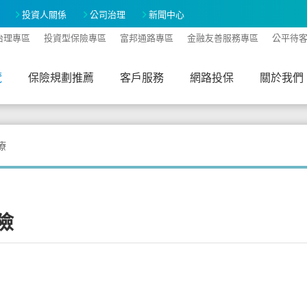
投資人關係
公司治理
新聞中心
治理專區
投資型保險專區
富邦通路專區
金融友善服務專區
公平待
覽
保險規劃推薦
客戶服務
網路投保
關於我們
A-
A+
療
險