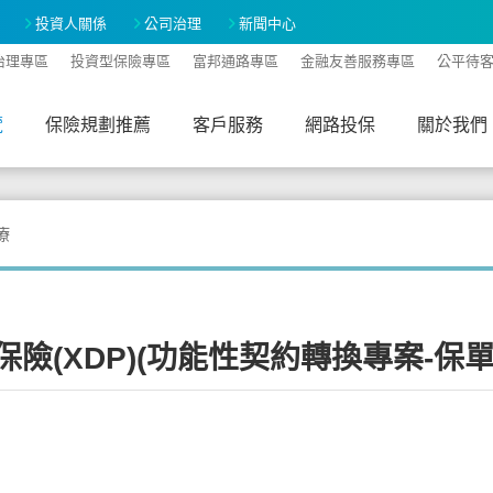
投資人關係
公司治理
新聞中心
治理專區
投資型保險專區
富邦通路專區
金融友善服務專區
公平待
覽
保險規劃推薦
客戶服務
網路投保
關於我們
A-
A+
療
險(XDP)(功能性契約轉換專案-保單