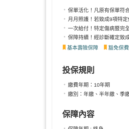
保單活化！凡原有保單符
月月照護！若致成9項特
一次給付！特定傷病暨完
保障持續！經診斷確定致
基本壽險保障
豁免保費
投保規則
繳費年期：10年期
繳別：年繳、半年繳、季
保障內容
保障年期 : 終身