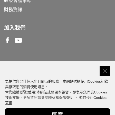
股東會議事錄
財務資訊
加入我們
Facebook
Youtube
客服專線
0809-000-550
為提供您最佳個人化且即時的服務，本網站透過使用Cookies記錄
與存取您的瀏覽使用訊息。
當您繼續瀏覽(使用)本網站或關閉本視窗，即表示您同意Cookies
建議瀏覽器版本: 最新版本 Chrome、Firefox、
技術支援。更多資訊請參閱
隱私權保護聲明
。
如何停止Cookies
Safari、Edge
蒐集
© Fubon Financial. All Rights Reserved