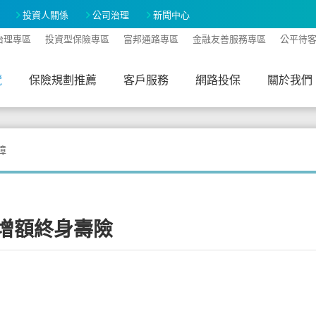
投資人關係
公司治理
新聞中心
治理專區
投資型保險專區
富邦通路專區
金融友善服務專區
公平待
覽
保險規劃推薦
客戶服務
網路投保
關於我們
A-
A+
障
增額終身壽險