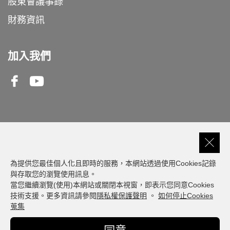
股東會議事錄
財務資訊
加入我們
Facebook
Youtube
客服專線
0809-000-550
為提供您最佳個人化且即時的服務，本網站透過使用Cookies記錄
與存取您的瀏覽使用訊息。
當您繼續瀏覽(使用)本網站或關閉本視窗，即表示您同意Cookies
建議瀏覽器版本: 最新版本 Chrome、Firefox、
技術支援。更多資訊請參閱
隱私權保護聲明
。
如何停止Cookies
Safari、Edge
蒐集
© Fubon Financial. All Rights Reserved