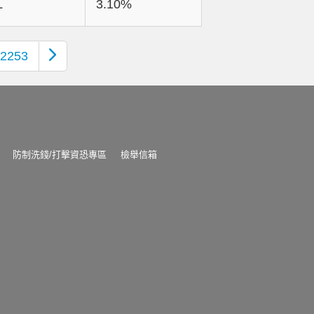
L
3.10%
2253
防制洗錢/打擊資恐專區
檢舉信箱