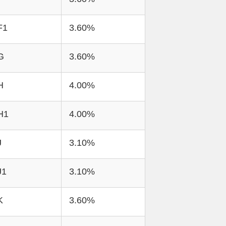
F1
3.60%
G
3.60%
H
4.00%
H1
4.00%
J
3.10%
J1
3.10%
K
3.60%