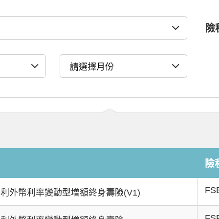
險
A-
A+
險
FS
利外幣利率變動型增額終身壽險(V1)
FS