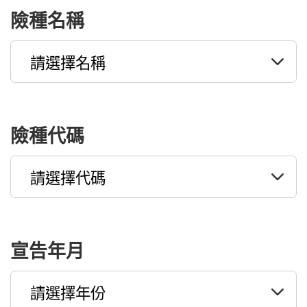
險種名稱
險種代碼
宣告年月