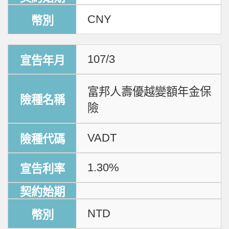
CNY
107/3
富邦人壽優越變額年金保
險
VADT
1.30%
NTD