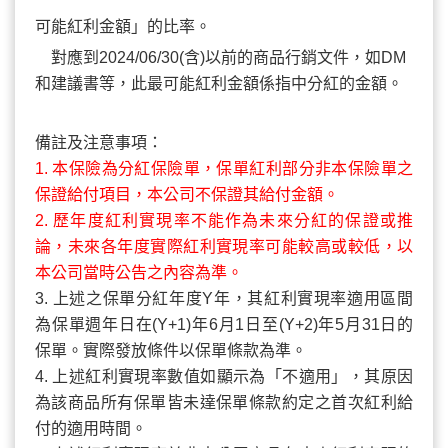
可能紅利金額
」的比率。
＊
對應到2024/06/30(含)以前的商品行銷文件，如DM
和建議書等，此最可能紅利金額係指中分紅的金額。
備註及注意事項：
1. 本保險為分紅保險單，保單紅利部分非本保險單之
保證給付項目，本公司不保證其給付金額。
2. 歷年度
紅利實現率
不能作為未來分紅的保證或推
論，未來各年度實際
紅利實現率
可能較高或較低，以
本公司當時公告之內容為準。
3. 上述之保單分紅年度Y年，其
紅利實現率
適用區間
為保單週年日在(Y+1)年6月1日至(Y+2)年5月31日的
保單。實際發放條件以保單條款為準。
4. 上述
紅利實現率
數值如顯示為「不適用」，其原因
為該商品所有保單皆未達保單條款約定之首次紅利給
付的適用時間。