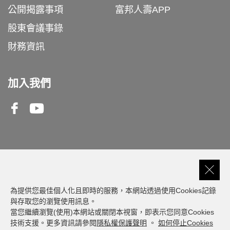
公開揭露事項
富邦人壽APP
股東會議事錄
財務資訊
加入我們
Facebook
Youtube
客服專線
0809-000-550
為提供您最佳個人化且即時的服務，本網站透過使用Cookies記錄
與存取您的瀏覽使用訊息。
當您繼續瀏覽(使用)本網站或關閉本視窗，即表示您同意Cookies
建議瀏覽器版本: 最新版本 Chrome、Firefox、
技術支援。更多資訊請參閱
隱私權保護聲明
。
如何停止Cookies
Safari、Edge