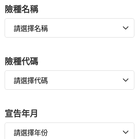
險種名稱
險種代碼
宣告年月