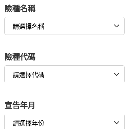
險種名稱
險種代碼
宣告年月