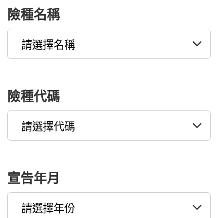
險種名稱
險種代碼
宣告年月