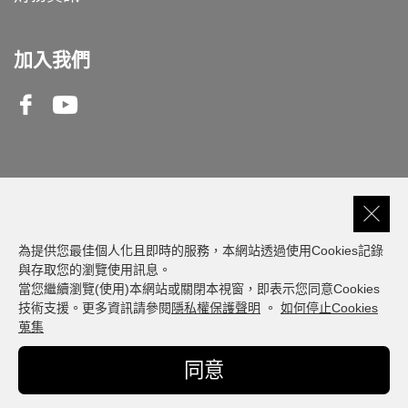
加入我們
Facebook
Youtube
客服專線
0809-000-550
為提供您最佳個人化且即時的服務，本網站透過使用Cookies記錄
與存取您的瀏覽使用訊息。
當您繼續瀏覽(使用)本網站或關閉本視窗，即表示您同意Cookies
建議瀏覽器版本: 最新版本 Chrome、Firefox、
技術支援。更多資訊請參閱
隱私權保護聲明
。
如何停止Cookies
Safari、Edge
蒐集
© Fubon Financial. All Rights Reserved
同意