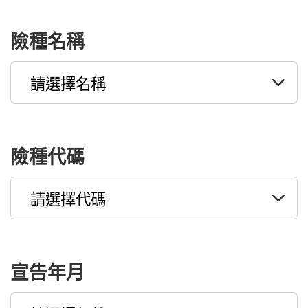
險種名稱
險種代碼
宣告年月