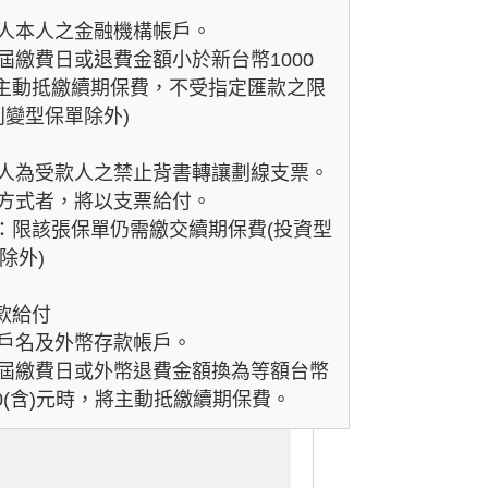
保人本人之金融機構帳戶。
已屆繳費日或退費金額小於新台幣1000
將主動抵繳續期保費，不受指定匯款之限
利變型保單除外)
保人為受款人之禁止背書轉讓劃線支票。
付方式者，將以支票給付。
費：限該張保單仍需繳交續期保費(投資型
除外)
匯款給付
寫戶名及外幣存款帳戶。
已屆繳費日或外幣退費金額換為等額台幣
00(含)元時，將主動抵繳續期保費。