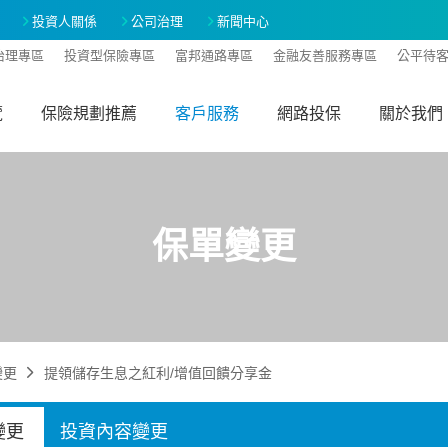
投資人關係
公司治理
新聞中心
治理專區
投資型保險專區
富邦通路專區
金融友善服務專區
公平待
覽
保險規劃推薦
客戶服務
網路投保
關於我們
保單變更
變更
提領儲存生息之紅利/增值回饋分享金
變更
投資內容變更