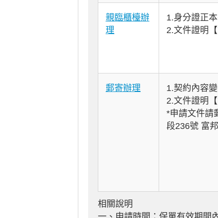
親臨櫃檯辦
1.身分證正
理
2.文件證明
郵寄辦理
1.契約內容
2.文件證明
*申請文件請
段236號 
相關說明
一、申請時間：保單有效期間