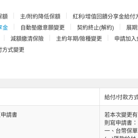
保額
主/附約降低保額
紅利/增值回饋分享金給付
享金
自動墊繳意願變更
契約終止(解約)
展期
減額繳清保險
主約年期/險種變更
申請加入
付方式變更
A-
A+
給付/付款方
更申請書
若本次變更有
則寫申請書：
一、台幣保單