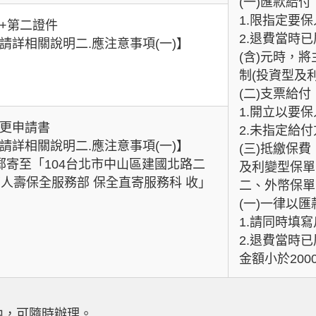
(一)匯款給付
1.限指定要
本+第二證件
2.退費當時
【請詳相關說明二.應注意事項(一)】
(含)元時，
制(投資型及
(二)支票給付
1.開立以要
變更申請書
2.未指定給
【請詳相關說明二.應注意事項(一)】
(三)抵繳保
郵寄至「104台北市中山區建國北路二
及利變型保單
富邦人壽保全服務部 保全直寄服務科 收」
二、外幣保單
(一)一律以
1.請同時填
2.退費當時
金額小於20
內，可隨時辦理。