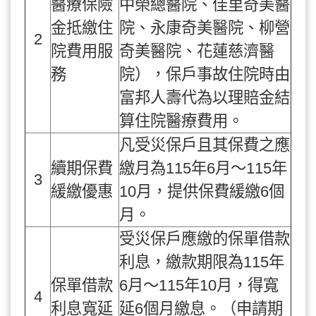
醫療保險
中榮總醫院、佳里奇美醫
金抵繳住
院、永康奇美醫院、柳營
2
院費用服
奇美醫院、花蓮慈濟醫
務
院），保戶事故住院時由
富邦人壽代為以理賠金結
算住院醫療費用。
凡受災保戶且其保費之應
續期保費
繳月為115年6月～115年
3
緩繳優惠
10月，提供保費緩繳6個
月。
受災保戶應繳的保單借款
利息，繳款期限為115年
保單借款
6月～115年10月，得寬
4
利息寬延
延6個月繳息。（申請期