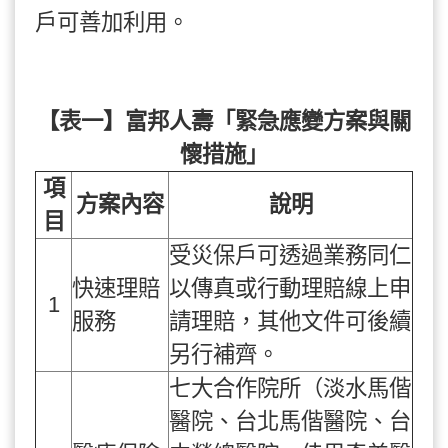
戶可善加利用。
【表一】富邦人壽「緊急應變方案與關
懷措施」
項
方案內容
說明
目
受災保戶可透過業務同仁
快速理賠
以傳真或行動理賠線上申
1
服務
請理賠，其他文件可後續
另行補齊。
七大合作院所（淡水馬偕
醫院、台北馬偕醫院、台