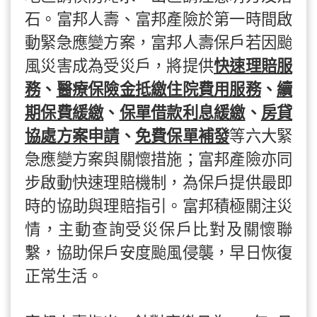
石。富邦人壽、富邦產險於第一時間啟
動緊急應變方案，富邦人壽保戶若因颱
風災害成為受災戶，將提供
快速理賠服
務
、
醫療保險金抵繳住院費用服務
、
續
期保費緩繳
、
保單借款利息緩繳
、
房貸
協處方案申請
、
免費保單補發
等六大緊
急應變方案與關懷措施；富邦產險亦同
步啟動快速理賠機制，為保戶提供最即
時的協助與理賠指引。富邦積極關注災
情，主動查詢受災保戶比對及關懷聯
繫，協助保戶安度颱風侵襲，早日恢復
正常生活。