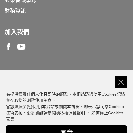
股東會議事錄
財務資訊
加入我們
Facebook
Youtube
客服專線
0809-000-550
為提供您最佳個人化且即時的服務，本網站透過使用Cookies記錄
與存取您的瀏覽使用訊息。
當您繼續瀏覽(使用)本網站或關閉本視窗，即表示您同意Cookies
建議瀏覽器版本: 最新版本 Chrome、Firefox、
技術支援。更多資訊請參閱
隱私權保護聲明
。
如何停止Cookies
Safari、Edge
蒐集
© Fubon Financial. All Rights Reserved