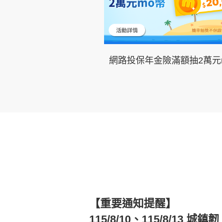
網路投保年金險滿額抽2萬元
【重要通知提醒】
115/8/10、115/8/13 城鎮韌