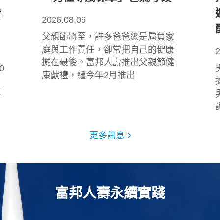
措
2026.08.06
父親節將至，許多爸爸總是肩負家
庭與工作責任，卻常把自己的健康
2
擺在最後。富邦人壽推出父親節健
0
康獻禮，繼今年2月推出
嘉
更多訊息
富邦人壽永續實踐