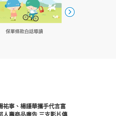
富邦65+守護未
保單條款白話導讀
楊祐寧、楊謹華攜手代言富
邦人壽商品廣告 三支影片傳