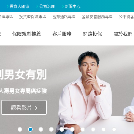
投資人關係
公司治理
新聞中心
治理專區
投資型保險專區
富邦通路專區
金融友善服務專區
公平待
覽
保險規劃推薦
客戶服務
網路投保
關於我們
年開始年年領回
路投保即期年金險 投保抽好禮
了解更多