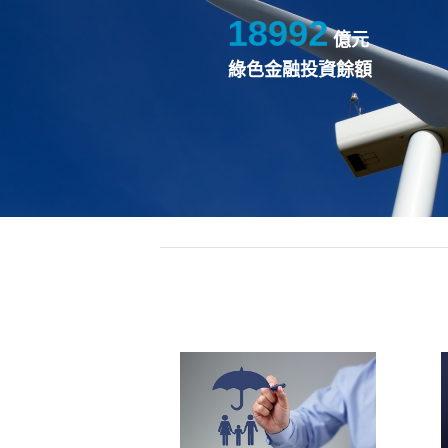
18992
億元
綠色金融投資餘額