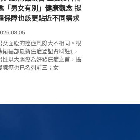
遞「男女有別」健康觀念 提
醒保障也該更貼近不同需求
026.08.05
男女面臨的癌症風險大不相同。根
據衛福部最新癌症登記資料註1，
男性以大腸癌為好發癌症之首，攝
護腺癌也已名列前三；女