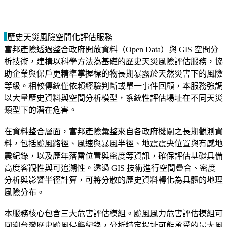
歷史天災風險空間化評估服務
富邦產險透過整合政府開放資料（Open Data）與 GIS 空間分
析技術，建構以科學方法為基礎的歷史天災風險評估服務，協
助企業與保戶更精準掌握標的物長期暴露於天然災害下的風險
等級。相較傳統僅依賴經驗判斷或單一事件回顧，本服務強調
以大量歷史資料與空間分析模型，系統性評估場址在不同天災
類型下的潛在危害。
在資料整合層面，富邦產險彙整來自各政府機關之長期觀測資
料，包括颱風路徑、風速與暴風半徑、地震震央位置與有感地
震紀錄，以及歷年落雷位置與密度等資訊，確保評估基礎具備
高度客觀性與可追溯性。透過 GIS 技術進行空間疊合、密度
分析與影響半徑計算，可將分散的歷史資料轉化為具體的地理
風險分布。
本服務核心包含三大危害評估模組。颱風風力危害評估模組可
回溯台灣歷史颱風侵襲紀錄，分析特定場址可能承受的最大風