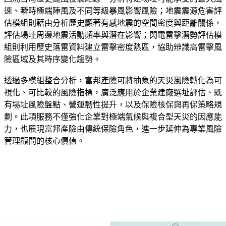
速、瞬時極端陣風及不同等級暴風影響風險；地震震源危害評
估模組則藉由分析歷史顯著有感地震的空間密度與距離關係，
評估場址周邊地震活動頻率與潛在影響；閃電雷擊潛勢評估模
組則利用歷史落雷資料建立雷擊密度熱區，協助辨識高雷擊風
險區域及其時序變化趨勢。
透過多模組整合分析，富邦產險可將抽象的天災風險轉化為可
視化、可比較的風險指標，廣泛應用於企業建廠選址評估、既
有場址風險盤點、營運韌性提升，以及保險核保與再保策略規
劃。此項服務不僅強化企業對極端氣候與複合型天災的因應能
力，也展現富邦產險由傳統保險角色，進一步延伸為專業風險
管理顧問的核心價值。