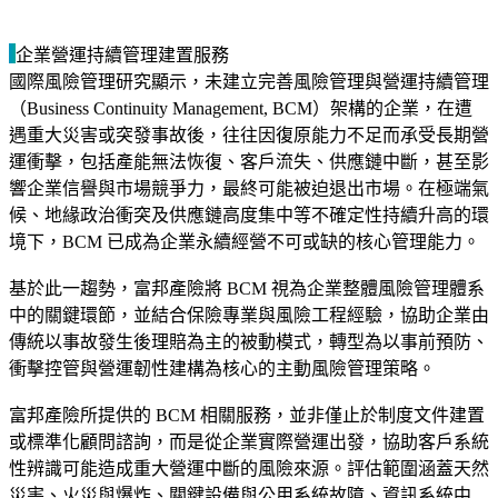
企業營運持續管理建置服務
國際風險管理研究顯示，未建立完善風險管理與營運持續管理
（Business Continuity Management, BCM）架構的企業，在遭
遇重大災害或突發事故後，往往因復原能力不足而承受長期營
運衝擊，包括產能無法恢復、客戶流失、供應鏈中斷，甚至影
響企業信譽與市場競爭力，最終可能被迫退出市場。在極端氣
候、地緣政治衝突及供應鏈高度集中等不確定性持續升高的環
境下，BCM 已成為企業永續經營不可或缺的核心管理能力。
基於此一趨勢，富邦產險將 BCM 視為企業整體風險管理體系
中的關鍵環節，並結合保險專業與風險工程經驗，協助企業由
傳統以事故發生後理賠為主的被動模式，轉型為以事前預防、
衝擊控管與營運韌性建構為核心的主動風險管理策略。
富邦產險所提供的 BCM 相關服務，並非僅止於制度文件建置
或標準化顧問諮詢，而是從企業實際營運出發，協助客戶系統
性辨識可能造成重大營運中斷的風險來源。評估範圍涵蓋天然
災害、火災與爆炸、關鍵設備與公用系統故障、資訊系統中