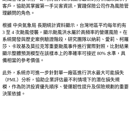
客戶，協助其掌握第一手災害資訊，實踐保險公司作為風險管
理顧問的角色。
根據 中央氣象局 長期統計資料顯示，台灣地區平均每年約有
3 至 4 次颱風侵襲，顯示颱風洪水屬於高頻率的營運風險。在
系統開發與歷史案例驗證階段，研究團隊以納莉、愛莉、柯羅
莎、卡玫基及莫拉克等重要颱風事件進行實際對照，比對結果
顯示整體預測模型在該樣本上的準確率可接近 80% 水準，具
備相當的參考價值。
此外，系統亦可進一步針對單一廠區進行洪水最大可能損失
（PML）分析，協助企業評估最不利情境下的潛在損失規
模，作為防洪投資優先順序、營運韌性提升及保險規劃的重要
決策依據。