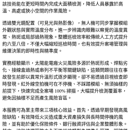
該技術能在更短時間內完成大面積檢測，降低人員暴露於高
溫、高處或狹小空間的作業風險。
透過雙光鏡配置（可見光與熱影像），無人機可同步掌握模組
外觀狀態與實際溫度分布，進一步辨識肉眼難以察覺的溫度異
常、熱斑或局部過熱現象。整體巡檢效率較傳統人工方式提升
約六至八倍，不僅大幅縮短巡檢時間，也有效提升案場管理與
維運決策的即時性與精準度。
實務經驗顯示，太陽能電廠火災風險多源於熱斑形成、焊點劣
化、接線盒過熱或串列不平衡等關鍵缺陷，這類問題往往在事
故發生前即以異常升溫形式逐步顯現，卻不易透過目視檢查即
時發現。紅外線空拍機可在不停機、不踩踏模組、無須抽樣的
前提下，快速完成全案場 100% 掃描，大幅提升檢測覆蓋率，
避免因抽樣不足而產生風險盲區。
本服務可為業主帶來三項核心效益。首先，透過早期發現高風
險缺陷，有效降低火災造成重大資產損失與長時間停機的風
險，並有助於優化保險條件、銀行融資評估與企業整體形象。