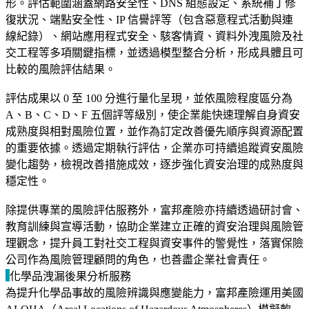
形。評估範圍涵蓋網路安全性、DNS 組態設定、系統補丁修
復狀況、端點安全性、IP 信譽評等（包含惡意程式活動與連
線紀錄）、網站應用程式安全、駭客情資、資料外洩風險及社
交工程等多項關鍵指標，並透過模型整合分析，形成具體且可
比較的風險評估結果。
評估成果以 0 至 100 分進行量化呈現，並依風險程度區分為
A、B、C、D、F 五個評等級別，使企業能快速理解自身資安
成熟度與相對風險位置，並作為訂定改善優先順序與資源配置
的重要依據。透過定期執行評估，企業亦可持續追蹤資安風險
變化趨勢，檢視改善措施成效，逐步強化資安治理的成熟度與
穩定性。
除提供專業的風險評估服務外，富邦產險亦持續透過研討會、
教育訓練與宣導活動，協助企業建立正確的資安治理與風險管
理觀念，提升員工對社交工程與資安事件的警覺性，落實保險
公司作為風險管理顧問的角色，也善盡企業社會責任。
化學品洩漏後果分析服務
為提升化學品事故的風險辨識與應變能力，富邦產險運用美國