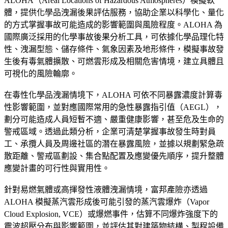
ALOHA（Areal Locations of Hazardous Atmospheres）模擬軟
體，提供化學品洩漏後果評估服務，協助企業以科學化、量化
的方式掌握事故可能造成的影響範圍與風險程度。ALOHA 為
國際廣泛採用的化學事故後果分析工具，可依據化學品理化特
性、洩漏型態、儲存條件、氣象因素及地形條件，模擬事故發
生後有毒氣體擴散、可燃雲形成及相關危害情境，建立具體且
可視化的風險輪廓。
在毒性化學品洩漏情境下，ALOHA 可依不同暴露濃度計算毒
性影響範圍，並對應國際常用的急性暴露指引值（AEGL），
劃分可能造成人員短暫不適、嚴重健康影響，甚至危及生命的
警戒區域。透過此類分析，企業可清楚掌握事故發生時對員
工、承攬人員及周邊社區的潛在暴露風險，並據以規劃緊急疏
散距離、警戒區劃設、集合點配置及應變優先順序，提升整體
應變計畫的可行性與實用性。
針對易燃氣體或高揮發性液體洩漏情境，富邦產險亦透過
ALOHA 模擬蒸汽雲形成後可能引發的蒸汽雲爆炸（Vapor
Cloud Explosion, VCE）或爆燃事件，估算不同爆炸強度下的
震波超壓分布與影響範圍，並評估其對建築物結構、製程設備