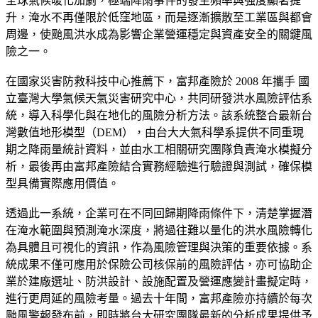
全球氣候暖化加劇，極端降雨事件的發生頻率與強度顯著提
升，淹水不再僅限於低窪地區，而是逐漸擴散至工業區與都會
周邊，使颱風洪水成為影響企業營運穩定與資產安全的關鍵風
險之一。
在國家災害防救科技中心推薦下，富邦產險於 2008 年攜手 國
立臺灣大學氣候天氣災害研究中心，共同研發洪水風險評估系
統，導入科學化與在地化的風險分析方法。該系統整合最新台
灣數值地形模型（DEM），由台大大氣科學系提供不同重現
期之降雨量統計資料，並由水工相關研究團隊負責淹水模擬分
析，最後再由富邦產險結合實務經驗進行驗證與測試，確保模
型具備實際應用價值。
透過此一系統，企業可在不同回歸期降雨條件下，清楚掌握潛
在淹水範圍與預測淹水深度，將過往難以量化的洪水風險轉化
為具體且可視化的資訊，作為風險管理與決策的重要依據。系
統成果不僅可應用於保險公司核保前的風險評估，亦可協助企
業於建廠選址、防洪設計、設施配置及營運應變計畫擬定時，
進行更周延的風險考量。過去十年間，富邦產險亦持續於每次
颱風警報發布前，即時將台大研究團隊最新的分析成果提供予