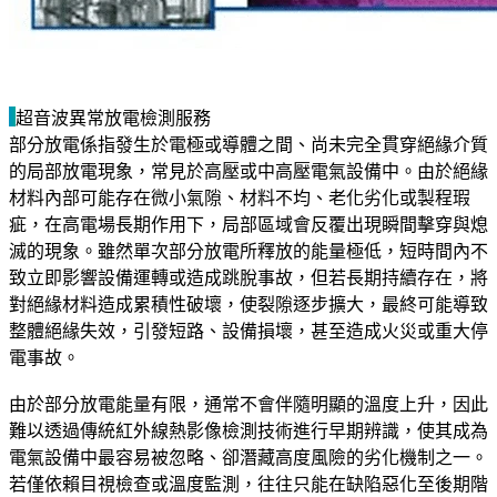
超音波異常放電檢測服務
部分放電係指發生於電極或導體之間、尚未完全貫穿絕緣介質
的局部放電現象，常見於高壓或中高壓電氣設備中。由於絕緣
材料內部可能存在微小氣隙、材料不均、老化劣化或製程瑕
疵，在高電場長期作用下，局部區域會反覆出現瞬間擊穿與熄
滅的現象。雖然單次部分放電所釋放的能量極低，短時間內不
致立即影響設備運轉或造成跳脫事故，但若長期持續存在，將
對絕緣材料造成累積性破壞，使裂隙逐步擴大，最終可能導致
整體絕緣失效，引發短路、設備損壞，甚至造成火災或重大停
電事故。
由於部分放電能量有限，通常不會伴隨明顯的溫度上升，因此
難以透過傳統紅外線熱影像檢測技術進行早期辨識，使其成為
電氣設備中最容易被忽略、卻潛藏高度風險的劣化機制之一。
若僅依賴目視檢查或溫度監測，往往只能在缺陷惡化至後期階