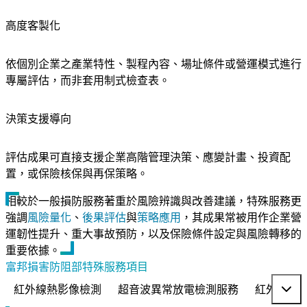
高度客製化
依個別企業之產業特性、製程內容、場址條件或營運模式進行
專屬評估，而非套用制式檢查表。
決策支援導向
評估成果可直接支援企業高階管理決策、應變計畫、投資配
置，或保險核保與再保策略。
相較於一般損防服務著重於風險辨識與改善建議，特殊服務更
強調
風險量化
、
後果評估
與
策略應用
，其成果常被用作企業營
運韌性提升、重大事故預防，以及保險條件設定與風險轉移的
重要依據。
富邦損害防阻部特殊服務項目
紅外線熱影像檢測
超音波異常放電檢測服務
紅外空拍