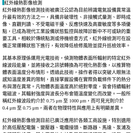
紅外線熱影像檢測
紅外線熱影像檢測技術被廣泛公認為目前辨識電氣設備異常溫
升最有效的方法之一，具備非破壞性、非接觸式量測、即時成
像、直觀判讀、不受電磁干擾、反應快速及高靈敏度等多項優
點，已成為現代工業設備狀態監控與故障診斷中不可或缺的重
要工具。相較於傳統點測或停機檢查方式，紅外線檢測可在設
備正常運轉狀態下進行，有效降低檢修風險並提升巡檢效率。
其基本原理係運用光電技術，偵測物體表面所輻射的特定紅外
線波段能量，並將接收之訊號轉換為可視化熱影像，以推算物
體表面溫度分布情形。透過此技術，操作者得以突破人眼無法
感知溫度差異的限制，直接掌握設備在實際負載條件下的熱分
布與潛在異常。凡物體表面溫度高於絕對零度，皆會持續輻射
電磁波，其輻射強度與波長分布會隨溫度變化而改變。一般所
稱紅外線波段約介於 0.75 μm 至 1000 μm，而可見光則介於
0.4 μm 至 0.75 μm，兩者在物理特性與應用上有明顯差異。
紅外線熱影像檢測目前已廣泛應用於各類工商設施，特別適用
於高低壓配電盤、變壓器、電纜接頭、斷路器、馬達、泵浦及