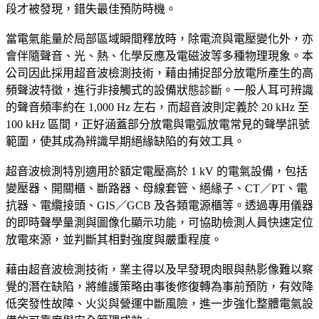
段才被發現，錯失最佳預防時機。
當電氣能量於局部區域瞬間釋放時，除電流與電壓變化外，亦
會伴隨聲音、光、熱、化學反應及電磁波等多種物理現象。本
公司因此採用超音波檢測技術，藉由捕捉部分放電所產生的高
頻聲波特徵，進行非接觸式的設備狀態診斷。一般人耳可辨識
的聲音頻率約在 1,000 Hz 左右，而超音波則定義於 20 kHz 至
100 kHz 區間，正好涵蓋部分放電與電弧放電常見的聲學訊號
範圍，使其成為辨識早期絕緣缺陷的有效工具。
超音波檢測特別適用於額定電壓高於 1 kV 的電氣設備，包括
變壓器、開關櫃、斷路器、母線套管、絕緣子、CT／PT、電
抗器、電纜接頭、GIS／GCB 及各類電源櫃等。透過專用儀器
的即時聲學量測與圖像化顯示功能，可協助檢測人員快速定位
放電來源，並判斷其相對強度與嚴重程度。
藉由超音波檢測技術，業主得以及早發現肉眼與熱影像難以察
覺的潛在缺陷，將維護策略由事後修復轉為事前預防，有效降
低突發性故障、火災與營運中斷風險，進一步強化整體電氣設