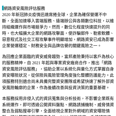
網路資安風險評估服務
2020 年新冠肺炎疫情迅速席捲全球，企業為確保營運不中
斷，全面加速導入雲端服務、遠端辦公與各類數位科技，以維
持組織運作與市場競爭力。然而，數位化程度快速提升的同
時，也大幅擴大企業的網路攻擊面，使詐騙郵件、勒索軟體、
惡意程式及社交工程攻擊事件明顯增加，網路資安已成為影響
企業營運穩定、財務安全與品牌信譽的關鍵風險之一。
為回應企業面臨的資安威脅趨勢，富邦產險秉持以客戶為核心
的服務精神，自 2021 年起與專業資安廠商合作，推出「網路
資安風險評估服務」，協助企業以系統化與量化方式掌握自身
資安曝險狀況，從保險與風險管理角度強化整體防護能力。此
項服務特別適合尚未具備完整資安團隊或希望快速了解外部資
安風險輪廓的企業，作為後續改善與投資決策的重要基礎。
本服務採用非侵入式的資訊蒐集與分析技術，不影響企業既有
系統運作，即可透過公開資料盤點、網路誘捕機制、威脅情資
整合及弱點搜尋引擎，全面檢視企業對外網域的資安曝險情