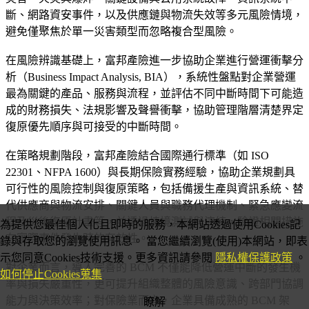
斷、網路資安事件，以及供應鏈與物流失效等多元風險情境，
避免僅聚焦於單一災害類型而忽略複合型風險。
在風險辨識基礎上，富邦產險進一步協助企業進行營運衝擊分
析（Business Impact Analysis, BIA），系統性盤點對企業營運
最為關鍵的產品、服務與流程，並評估不同中斷時間下可能造
成的財務損失、法規影響及聲譽衝擊，協助管理階層清楚界定
復原優先順序與可接受的中斷時間。
在策略規劃階段，富邦產險結合國際通行標準（如 ISO
22301、NFPA 1600）與長期保險實務經驗，協助企業規劃具
可行性的風險控制與復原策略，包括備援生產與資訊系統、替
代供應商與物流安排、關鍵人員與職務代理機制、緊急應變流
程及災後復原計畫等，並透過情境測試與演練，驗證相關措施
為提供您最佳個人化且即時的服務，本網站透過使用Cookies記
在實際事件發生時的有效性。
錄與存取您的瀏覽使用訊息。 當您繼續瀏覽(使用)本網站，即表
示您同意Cookies技術支援。更多資訊請參閱
隱私權保護政策
。
對企業而言，導入完善的 BCM 不僅能降低營運中斷的發生機
如何停止Cookies蒐集
率與損失嚴重性，更可提升組織整體的風險意識、跨部門協調
能力與決策效率；對保險業而言，企業具備成熟的 BCM 架
瞭解