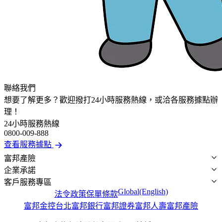
聯絡我們
想要了解更多？歡迎撥打24小時服務熱線，或洽各服務據點辦
理！
24小時服務熱線
0800-009-888
查看服務據點
富邦產險
企業承諾
公司概況
客戶服務專區
最新消息
企業永續
Global(English)
法令政策
保單條款
公開資訊
金融大回饋
富邦小管家
富邦金控
台北富邦銀行
富邦證券
富邦人壽
富邦產險
LINE CALL
人才招募
金融友善服務