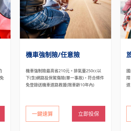
機車強制險/任意險
約
機車強制險最高省210元。排氣量250cc以
國
免
下(含)網路投保駕傷險(單一事故)，符合條件
障
免登錄送機車道路救援(限車齡10年內)
道
一鍵速算
立即投保