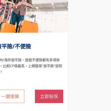
旅平險/不便險
內/海外旅平險、旅遊不便險都有多項保
，比較CP值最高，上網搜尋"旅平險"就知
！
一鍵速算
立即投保