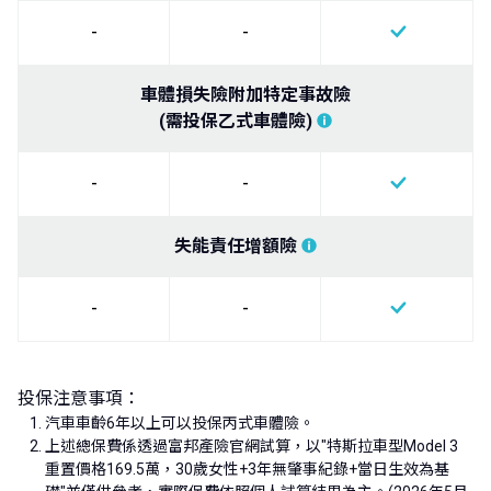
-
-
車體損失險附加特定事故險
(需投保乙式車體險)
-
-
失能責任增額險
-
-
投保注意事項：
汽車車齡6年以上可以投保丙式車體險。
上述總保費係透過富邦產險官網試算，以"特斯拉車型Model 3
重置價格169.5萬，30歲女性+3年無肇事紀錄+當日生效為基