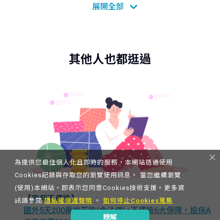
失保險丙式(自用)、富邦產物電動車竊盜損失保險(自
用)、富邦產物電動車第三人責任保險(自用)、富邦產物
特定事故汽機車代車費用補償保險、富邦產物電動車零
配件被竊損失保險、富邦產物電動車車體損失保險電池
自燃附加條款、富邦產物電動車車體損失保險充電期間
其他人也都逛過
附加條款、富邦產物電動車第三人責任保險充電期間附
加條款。
商品核准字號：
(共同條款)113.06.18富保業字第1130002476號函備
查。113.06.18富保業字第1130002478號函備查。
113.06.18富保業字第1130002479號函備查。113.06.18
富保業字第1130002480號函備查。114.11.03富保業字
第1140003553號函備查。113.06.18富保業字第
1130002495號函備查。113.11.29富保業字第
為提供您最佳個人化且即時的服務，本網站透過使用
1130004848號函備查。113.06.18富保業字第
Cookies記錄與存取您的瀏覽使用訊息。 當您繼續瀏覽
1130002495號函備查。113.06.18富保業字第
(使用)本網站，即表示您同意Cookies技術支援。更多資
【富邦不便險】
1130002491號函備查。114.11.03富保業字第
訊請參閱
隱私權保護聲明
。
如何停止Cookies蒐集
國外5天200萬旅平險(含法傳)+不便險6大保障，投保A
1140003556號函備查。114.11.03富保業字第
瞭解