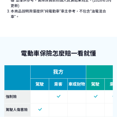
礎"並僅供參考，實際保費依照個人試算結果為主。(2026年5月
更新)
本商品說明頁僅提供"純電動車"車主參考，不包含"油電混合
車"。
電動車保險怎麼賠一看就懂
我方
駕駛
乘客
車或財物
駕駛
乘
強制險
駕駛人傷害險