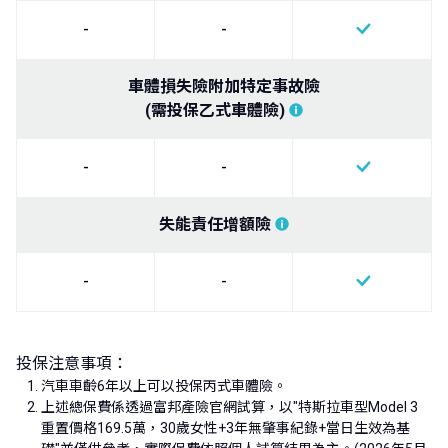
-
-
車體損失險附加特定事故險
(需投保乙式車體險)
-
-
失能責任增額險
-
-
投保注意事項：
汽車車齡6年以上可以投保丙式車體險。
上述總保費係透過富邦產險官網試算，以"特斯拉車型Model 3
重置價格169.5萬，30歲女性+3年無肇事紀錄+當日生效為基