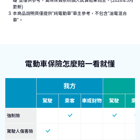
礎"並僅供參考，實際保費依照個人試算結果為主。(2026年5月
更新)
本商品說明頁僅提供"純電動車"車主參考，不包含"油電混合
車"。
電動車保險怎麼賠一看就懂
我方
駕駛
乘客
車或財物
駕駛
乘
強制險
駕駛人傷害險