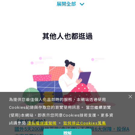
失保險丙式(自用)、富邦產物電動車竊盜損失保險(自
用)、富邦產物電動車第三人責任保險(自用)、富邦產物
特定事故汽機車代車費用補償保險、富邦產物電動車零
配件被竊損失保險、富邦產物電動車車體損失保險電池
自燃附加條款、富邦產物電動車車體損失保險充電期間
其他人也都逛過
附加條款、富邦產物電動車第三人責任保險充電期間附
加條款。
商品核准字號：
(共同條款)113.06.18富保業字第1130002476號函備
查。113.06.18富保業字第1130002478號函備查。
113.06.18富保業字第1130002479號函備查。113.06.18
富保業字第1130002480號函備查。114.11.03富保業字
第1140003553號函備查。113.06.18富保業字第
1130002495號函備查。113.11.29富保業字第
為提供您最佳個人化且即時的服務，本網站透過使用
1130004848號函備查。113.06.18富保業字第
Cookies記錄與存取您的瀏覽使用訊息。 當您繼續瀏覽
1130002495號函備查。113.06.18富保業字第
(使用)本網站，即表示您同意Cookies技術支援。更多資
【富邦不便險】
1130002491號函備查。114.11.03富保業字第
訊請參閱
隱私權保護聲明
。
如何停止Cookies蒐集
國外5天200萬旅平險(含法傳)+不便險6大保障，投保A
1140003556號函備查。114.11.03富保業字第
瞭解