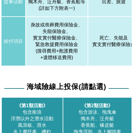
從事活動
獨木舟、泛舟艇、香蕉船等
出差、旅遊
(詳如下方附表一)
身故或喪葬費用保險金、
失能保險金、
實支實付醫療保險金、
死亡、失能及
給付項目
緊急救援費用保險金
實支實付醫療保險
(搜尋費用+救護費用
+遺體移送費用)
海域險線上投保(請點選)
《第1類活動》
《第2類活動》
包含衝浪
包含游泳、拖曳傘
浮潛以外之潛水活動
獨木舟、泛舟艇
風浪板、滑水
香蕉船、橡皮艇
水上摩托車、磯釣
拖曳浮胎、水上腳踏車