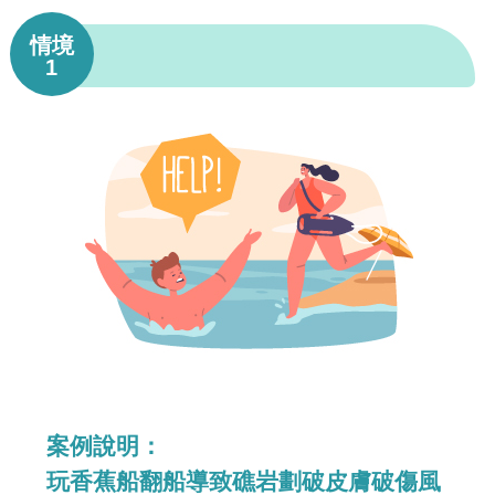
情境
1
案例說明：
玩香蕉船翻船導致礁岩劃破皮膚破傷風