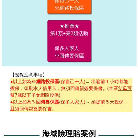
保自己一人
※網路投保區
★推薦★
第1類+第2類活動
保多人家人
※回傳要保區
【投保注意事項】
●以上如為※
網路投保區
(保自己一人)→ 出發前１小時都能
投保，須刷本人信用卡，無須回傳親簽要保書。(本區
父母可
幫7歲以下子女網路投保
)
●以上如為※
回傳要保區
(保多人家人)→ 須提前５天投保，
且須回傳親簽要保書。
海域險理賠案例