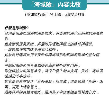
「海域險」內容比較
(※
如欲投保「登山險」,請按這裡!
)
什麼是海域險?
台灣是個四面環海的海島國家，有美麗的海岸及絢麗的海底景
觀，
處處顯現優美景緻，具備海洋運動與觀光的條件與優勢。
一般民眾在國內從事海域活動時，
如欲自行購買旅行平安險保障海域活動期間所造成的意外傷
害，
可能因保險公司考量風險過高而被拒絕於門外；
即使保險公司同意承保，當保戶發生潛水夫病、失溫、海洋弧
菌感染等事故時，
究竟是外來突發之「意外事故」所造成；還是歸屬「疾病」因
素，認定上總有意見，
最終保戶除身體負擔外，還須為了申請保險金而耗費心力…