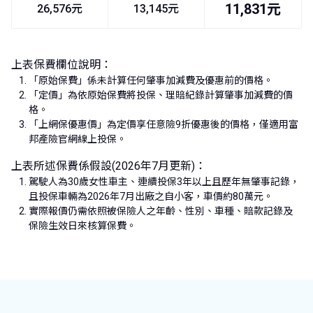
11,831元
26,576元
13,145元
上表保費欄位說明：
「原始保費」係未計算任何肇事加減費及優惠前的價格。
「定價」為依原始保費將投保、理賠紀錄計算肇事加減費的價
格。
「上網保優惠價」為定價享任意險9折優惠後的價格，僅適用富
邦產險官網線上投保。
上表所述保費係假設(2026年7月更新)：
駕駛人為30歲女性車主、連續投保3年以上且歷年無肇事記錄，
且投保車輛為2026年7月出廠之自小客，車價約80萬元。
實際報價仍需依照被保險人之年齡、性別、車種、賠款記錄及
保險生效日來核算保費。