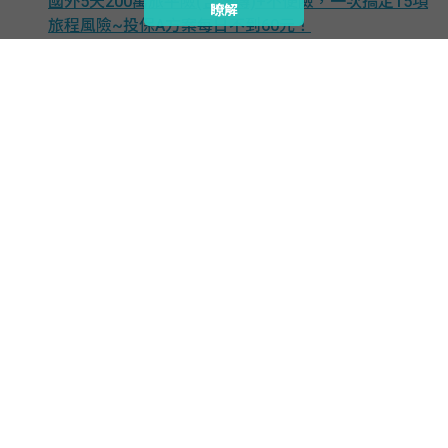
國外5天200萬旅平險(含法傳)+不便險，一次搞定15項
瞭解
旅程風險~投保A方案每日不到60元！
【富邦寵物險】
保費每月296元起,投保L4方案寵物醫療總額最高13萬
(詳如條款)!
【小資意外險】
入門款保單,一年期保費僅 1,436元,三種特定事故可增
額理賠!
【小資租屋險】
計畫二每月僅100元起，提供房屋承租人失火責任險，
財物被竊損失險等6大保障!
更多人氣商品...
客服留言平台
｜ 網路投保信箱：
ec.ins@fubon.com
© 富邦產物保險股份有限公司