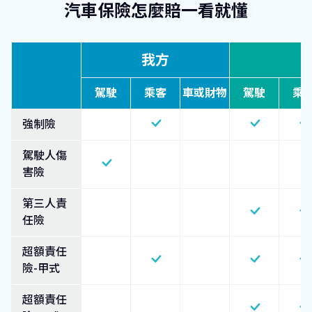
汽車保險怎麼賠一看就懂
我方
駕駛
乘客
車或財物
駕駛
乘
強制險
駕駛人傷
害險
第三人責
任險
超額責任
險-甲式
超額責任