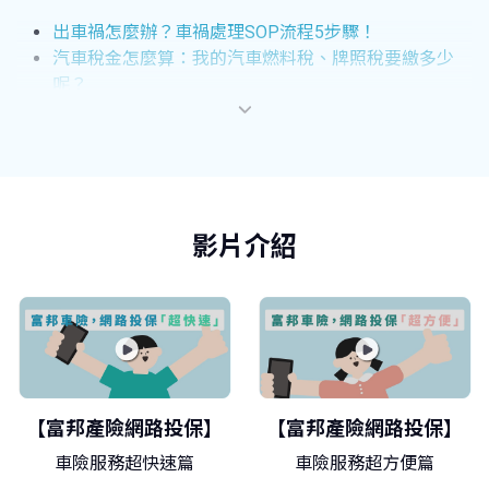
出車禍怎麼辦？車禍處理SOP流程5步驟！
汽車稅金怎麼算：我的汽車燃料稅、牌照稅要繳多少
呢？
驗車要帶什麼證件？費用多少錢？驗車規定總整理！
汽車胎壓多少才正常？輪胎胎壓過高/低會怎樣？
汽車過戶怎麼辦？強制險過戶流程懶人包，免代辦好簡
單！
查詢愛車是否有保強制險？連結到「保發中心」查詢平
台→查詢強制險有效電子式保險證
影片介紹
【富邦產險網路投保】
【富邦產險網路投保】
車險服務超快速篇
車險服務超方便篇