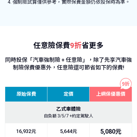
強制險試算僅供參考，實際保費金額仍依投保時為準。
任意險保費
9折
省更多
同時投保「汽車強制險 + 任意險」，除了先享汽車強
制險保費優惠外，任意險還可節省如下的保費!
原始保費
定價
上網保優惠價
乙式車體險
自負額 3/5/7 +約定駕駛人
5,080元
16,932元
5,644元