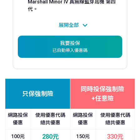
Marshall Minor IV 真無線藍芽耳機 第四
代。
【投保好禮】
投保任意險享保費 9 折(不含強制險保費)。
投保乙、丙式車體險約定駕駛人享 81 折，
我要投保
再送
汽車道路救援服務
。
已自動帶入優惠碼
投保刷富邦信用卡，滿額享保費分 3 期/6
期零利率。
同時投保強制險
只保強制險
+任意險
網路投保
使用優惠代碼
網路投保
使用優惠代碼
優惠
總共優惠
優惠
總共優惠
280元
330元
100元
150元