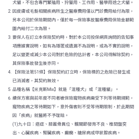
犬貓，不包含專門繁殖用、狩獵用、工作用、醫學用途之犬貓。
因皮膚或毛髮相關疾病所生之醫療費用僅以門診費用給付為限，
另本公司於保險期間內，僅於每一保險事故醫療費用保險金額範
圍內給付二次為限。
要保人在訂立本保險契約時，對於本公司投保網頁詢問的告知事
項應據實說明，如有為隱匿或遺漏不為說明，或為不實的說明，
足以變更或減少本公司對於危險的估計者，本公司得解除契約，
其保險事故發生後亦同。
【保險法第51條】保險契約訂立時，保險標的之危險已發生或
已消滅者，其契約無效。
品種名稱【米克斯Mix】就是「混種犬」或「混種貓」。
續保方案與前年度不同者被保險寵物疾病需受下列等待期規範，
寵物疾病之等待期如下，意外傷害則不受等待期限制，於此期間
因「疾病」就醫將不予理賠。
(1)九十日：癌症、膝蓋骨異位、髖關節發育不良、椎間盤突
出、心臟疾病、腎臟疾病、癲癇、糖尿病或甲狀腺疾病。