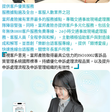
提供客戶優質服務
服務據點遍及全台，客服人數業界之冠
富邦產險擁有業界最多的服務據點，專職交通事故現場處理團
隊陣容堅強，同時，富邦產險亦提供客戶多元化服務，包括全
年無休0800客戶服務免費專線、 24小時交通事故現場處理服
務、客服人員「全程參與和解」，主動積極協助客戶與對造達
成和解等，並首創「樂齡台語客服專線」，提供「類博愛座」
快速進線台語服務，關懷年長客戶所需。
重視客戶意見，富邦產險取得最具公信力的ISO10002客訴品
質管理系統國際標準，持續優化申訴處理流程品質，以及提升
申訴處理流程及申訴管理組織的有效性。