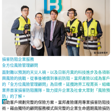
損害防阻企業服務
全方位風險管理顧問
面對難以預測的天災人禍，以及日新月異的科技進步及各項新
興風險的挑戰，從事後補償到事前防阻，富邦產險以成為客戶
的「全方位風險管理顧問」為目標，延攬跨界工程菁英，組織
業界首家損害防阻團隊，致力提升企業及社會大眾對「風險預
防」的了解。
協助客戶規劃完整的保險方案，富邦產險運用專業損害防阻技
術，藉由獨特的顧問服務模式與完整的企業生命週期風險損防