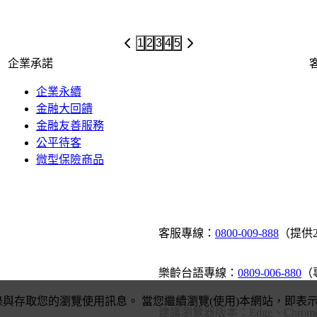
1
2
3
4
5
企業承諾
企業永續
金融大回饋
金融友善服務
公平待客
微型保險商品
客服專線：
0800-009-888
（提供
樂齡台語專線：
0809-006-880
（
錄與存取您的瀏覽使用訊息。 當您繼續瀏覽(使用)本網站，即表示您
建議瀏覽器版本：Edge、Chrome、