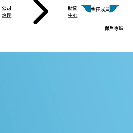
公司
新聞
金控成員
治理
中心
保戶專區
APP
明
海上保險
信用卡理賠說明
其他保險
富邦產物保險APP
覽
海上保險總覽
信用卡綜合保險理賠
其他保險總覽
運輸險
寵物險(官網專案)
案
責任險
寵物險(好市多專案)
案
寵物險(寵物公園專案)
案
手機險(官網專案)
行動裝置保險(限定通路)