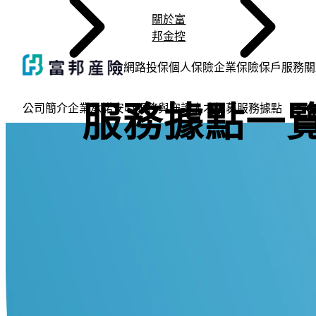
關於富
邦金控
網路投保
個人保險
企業保險
保戶服務
關
服務據點一
公司簡介
企業承諾
安心服務與守護
人才招募
服務據點
簡介與概況
永續經營
防制專區
招募與職缺
據點一覽
各行各業投保介紹
商業火險
企業損害防阻
常見問題一覽
查詢與變更
理賠通報
救援項目
保險服務
文件與條款
汽機車險
旅平卡服務
完整保險服務
常見問題一覽
旅平險+不便險
汽車險
住火險及地震險
寵物險
其他保險
個人理賠進度
旅遊與活動險
責任風險
數位服務
大事記與
金融大回
申訴與檢
員工故事
相關下載
更多專屬
特定活動
機車險
其他服務
公司概況
企業永續
防詐/反洗錢
焦點職缺
國內服務據點
各行各業投保專區
商業火險總覽
成立過程
商業火險
保單查詢
汽機車險理賠通報
汽車道路救援
富邦小管家
文件下載
汽機車險總覽
辦卡介紹
富邦小管家
網路投保
旅平險+不便險總覽
汽車險總覽
住火險及地震險總覽
官網專案
小資意外險
理賠進度查詢
旅遊與活動險總覽
責任風險總覽
電子保單服務
大事記要
員工回饋
多元申訴
經驗分享
電子保單/
旅遊小管
登山險
機車險總
網路投保Q
人才發展
金融友善服務
菁英招募
海外服務據點
商業火災保險
一般服務
責任風險
保單變更
健康傷害險理賠通報
機車道路救援
保單條款
汽車強制險
線上申辦
旅平卡相關
國外旅平險
汽車強制險
地震險及房貸火險
好市多專案
手機險
國外旅平險+不便險
一般責任險
E指保 (MID)
得獎榮耀
客戶回饋
檢舉專區
電子強制
健康小管
海域險
機車強制
投保後查
優質服務
公平待客
商業火災綜合保險
特殊服務
工程險
旅平卡保單延長/取消
旅平險理賠通報
海外救援
機車強制險
線上投保
保戶及會員服務
國內旅平險
電動汽車險(如Tesla)
地震險及家庭綜合險
寵物公園專案
快樂旅平卡專案
專業責任險
保全/理賠聯
富邦產險
社會回饋
居家小管
路跑險
第三人責
公開資訊
商店綜合保險
異業結盟
海上保險
強制險到期查詢/提醒
寵物險理賠通報
電動汽車險(如Tesla)
申辦進度查詢
超額責任險
小資租屋火險
海外度假打工專區
其他保險
行車小管
單車險
機車道路
連鎖商店綜合保險
微型電動二輪車保險
第三人責任險
國內旅平險
露營險
機車新護
乙式丙式車體險
微型電動