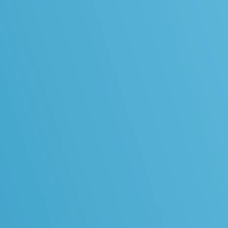
班機延誤快捷理賠