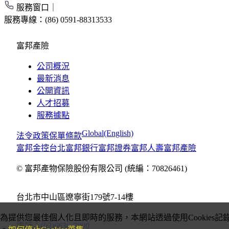
服務窗口｜
服務專線：
(86) 0591-88313533
富邦產險
公司概況
最新消息
公開資訊
人才招募
服務據點
Global(English)
法令政策
保單條款
富邦金控
台北富邦銀行
富邦證券
富邦人壽
富邦產險
© 富邦產物保險股份有限公司 (統編：70826461)
台北市中山區遼寧街179號7-14樓
為提供您最佳個人化且即時的服務，本網站透過使用Cookies記
電話：
(02)6636-7890