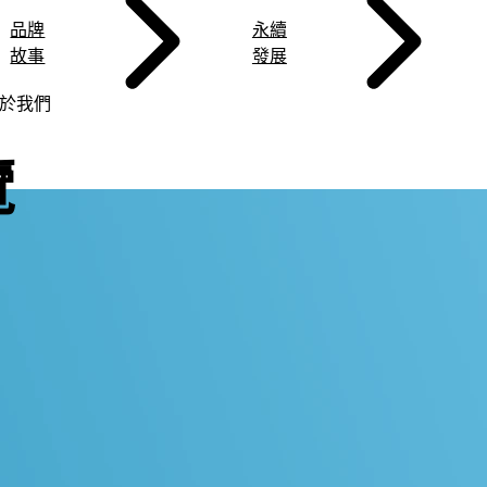
品牌
永續
故事
發展
於我們
覽
榮譽
饋
舉
分享
服務
險
個人理賠說明
住火險
工程險
LINE服務
客戶感謝來信
企業理賠說
人生階段險
管道
收據下載
家
覽
&A
汽機車險
住火險總覽
工程險總覽
加入LINE官方帳號
用心守護
火災保險
人生階段險總
證下載
家
險
詢
強制險
地震險及房貸火險
工程險
LINE 通知型訊息
工程保險
小資意外險
盟鏈
年報
家
任險
旅平險
地震險及家庭綜合險
農業險
LINE CALL服務
海上保險
新十全兒童專
家
救援險
健康傷害險
小資租屋火險
責任風險
新十全大補專
身符專案
住火地震颱洪險
健康守護加專
二輪車保險
寵物險