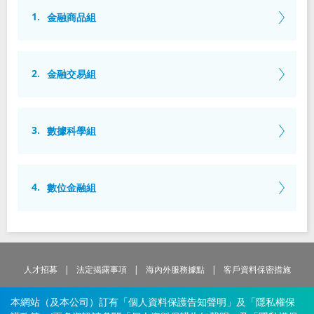
焦點職缺與查詢
創新科技
2025富邦金控營運報告
金融商品組
最新 ESG 消息
數位
董事會
致股東報告書
職涯發展
投資人關係
永續報告書下載
激勵
功能性委員會
法定揭露事項
董事會成員
金融交易組
薪酬福利
利害關係人溝通
影響
報告書下載
據點查詢
內部稽核組織及運作
股東會資訊
獨立董事選任資訊
甄選常見問題
重大主題鑑別
其他 ESG 資料
重大性議題分析
金控成員
數據科學組
公司重要章則
董事會重要決議
雅筳
與我們聯繫
利害關係人溝通管道
臺灣大學 國際企業研究所
獨立董事信箱
董事會 (含功能性委員會) 績效評估
富邦人壽
臺灣大學 社會學系(輔修心理學系)
富邦人壽(香港)
數位金融組
現職：富邦證券 商品業務處 財管商品部
越南富邦人壽
富邦現代人壽
利害關係人溝通頻率
君哲
申訴信箱
董事會出席情形
台北富邦銀行
四年前，我以儲備幹部（MA）的身份加入富邦。回頭看這
富邦銀行(香港)
臺灣大學 財務金融研究所
段旅程，最感謝的是當初那個願意挑戰舒適圈、相信自己
輔仁大學 經濟學系
大陸富邦華一銀行
富邦產險
智慧財產管理計畫及執行情況
董事進修
能創造影響力的決定。MA 計劃給了我札實的跨部門歷
現職：富邦證券 金融交易處 量化交易部
昱廷
大陸富邦財險
練，而現在擔任複委託海外股票業務的Product
越南富邦產險
最代表我工作經歷/專業相關的三個hashtags：#交易 #程
人才招募
法定揭露事項
海內外服務據點
客戶資料保密措施
Manager（PM），讓我能把訓練期間建立的思維能力，
式 #量化研究
陽明交通大學 財務金融研究所
公司治理相關文件
富邦證券
富邦證券(香港)
轉化為能夠推動業務前進的執行力。
臺灣大學 經濟學系
消費者保護
服務中心
採購專區
本網站（及本公司）訂有「個人資料保護告知聲明」及「隱私權保
富邦金控創投
富邦投信
在輪調中累積視野，在交易中展現能力
現職：富邦證券 數據科學部
公司治理運作情形