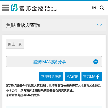
富邦金控
富邦金控
EN
焦點職缺與查詢
富邦證券MA經驗分享
人才招募
關於富邦金控
焦點職缺與查詢
焦點職缺與查詢
富邦金控簡介
品牌故事
回上一頁
職涯發展
經營委員會
品牌理念
永續發展
薪酬福利
金控子公司成員
證券MA經驗分享
企業標誌
甄選常見問題
永續願景工程
公司治理
專業殊榮
與我們聯繫
TM
正向力量 成就可能
立即投遞履歷
MA官網
富邦MA
永續績效與獲獎
永續願景工程
公司治理現況
新聞中心
大事記
富邦MA計畫今年已邁入第22屆，已培育數百位優秀菁英人才遍布於金控及
富邦65周年 | 前進65遇見新未來
永續行動實踐
董事長的話
年度績效成果
各子公司，成為富邦永續發展的重要基石與寶貴資產。
公司治理架構
來看看富邦證券MA的故事：
人才招募
富邦集團簡介
®
Run for Green
永續國際倡議
低碳
評比及獲獎
股東會