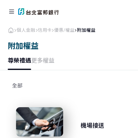
個人金融
信用卡
優惠/權益
附加權益
附加權益
尊榮禮遇
更多權益
個人金融
企業．商戶
海外業務
關於北富銀
全部
返回首頁
信用卡
機場接送
貸款