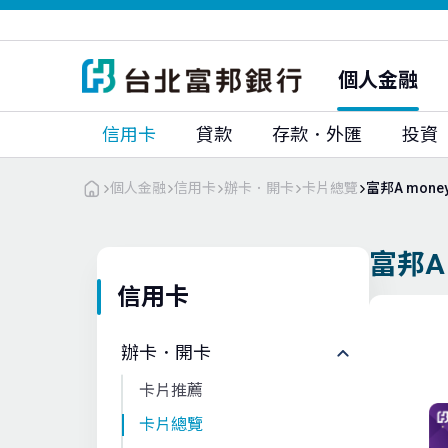
富邦人壽
富邦人壽(香港)
富邦銀行(香港)
大陸富邦華一銀行
富邦證券
富邦證券(香港)
個人金融
富邦期貨
富邦投顧
信用卡
貸款
存款．外匯
投資
個人金融
信用卡
辦卡．開卡
卡片總覽
富邦A mone
富邦A 
信用卡
辦卡．開卡
卡片推薦
卡片總覽