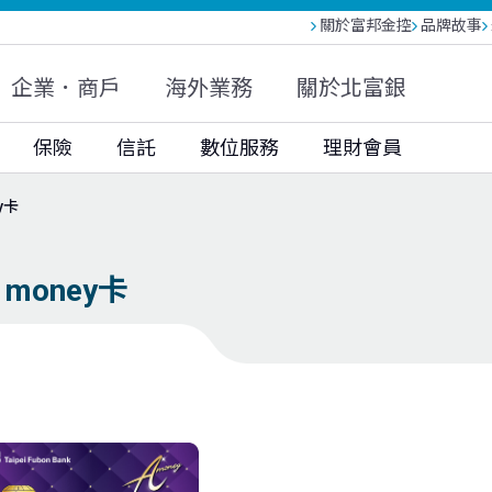
關於富邦金控
品牌故事
富邦人壽(越南)
富邦現代人壽
富邦產險
大陸富邦財險
富邦投信
富邦基金(香港)
企業．商戶
海外業務
關於北富銀
富邦科技保代
保險
信託
數位服務
理財會員
y卡
money卡