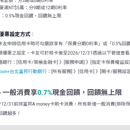
限金額：分3期或6期0利率
筆滿NT$5萬：分9期或12期0利率
2：0.5%現金回饋，回饋無上限
優惠設定方式
：
 新卡友申辦信用卡時可勾選欲享有「保費分期0利率」或「0.5%回
 上開優惠之設定，卡友可於核卡後至2026/12/31透過以下管道
路銀行：[信用卡/簽帳金融卡] 》[服務申請] 》[指定卡保費權益設
ubon+台北富邦行動銀行
：[所有服務] 》[信用卡] 》[開卡/服務設定
►一般消費享
0.7%
現金回饋，回饋無上限
26/12/31前持富邦A money卡刷卡消費，所有新增一般消費(排
回饋越多！