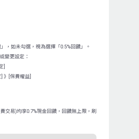
饋」，如未勾選，視為選擇「0.5%回饋」。
查看或變更設定：
定]
] 》[保費權益]
除保費交易)均享0.7%現金回饋，回饋無上限，刷