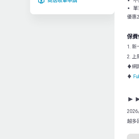
商店收單申請
不
單
優惠
保費
1.
2.
♦網
♦
F
►
20
越多