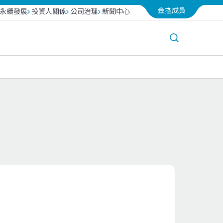
金控成員
永續發展
投資人關係
公司治理
新聞中心
台北富邦銀行
越南富邦產險
富邦投信