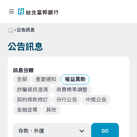
公告訊息
公告訊息
個人金融
企業．商戶
海外業務
關於北富銀
訊息分類
全部
重要通知
權益異動
返回首頁
詐騙資訊澄清
收費標準調整
契約條款修訂
分行公告
中獎公告
信用卡
金融宣導
其他
貸款
存款．外匯
GO