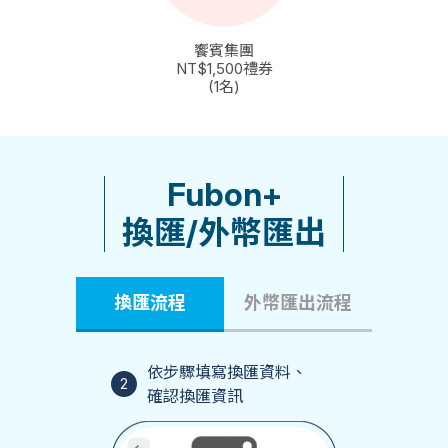
饗賓集團
NT$1,500禮券
(1名)
Fubon+
換匯/外幣匯出
換匯流程
外幣匯出流程
幣>轉帳/
依步驟填寫換匯資料、
輸入金
2
3
輸入換匯資訊
確認換匯資訊
申報資