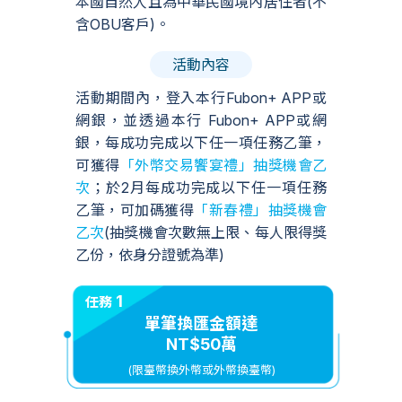
本國自然人且為中華民國境內居住者(不
含OBU客戶)。
活動內容
活動期間內，登入本行Fubon+ APP或
網銀，並透過本行 Fubon+ APP或網
銀，每成功完成以下任一項任務乙筆，
可獲得
「外幣交易饗宴禮」抽獎機會乙
次
；於2月每成功完成以下任一項任務
乙筆，可加碼獲得
「新春禮」抽獎機會
乙次
(抽獎機會次數無上限、每人限得獎
乙份，依身分證號為準)
1
任務
單筆換匯金額達
NT$50萬
(限臺幣換外幣或外幣換臺幣)