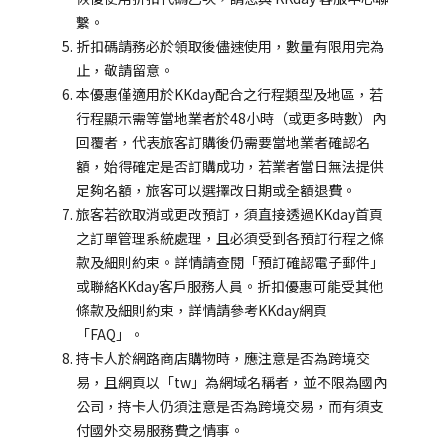
繫。
折扣碼請務必於領取後儘速使用，數量有限用完為
止，敬請留意。
本優惠僅適用於KKday配合之行程類型及地區，若
行程顯示需等當地業者於48小時（或更多時數）內
回覆者，代表旅客訂購後仍需要當地業者確認名
額，始得確定是否訂購成功，若業者當日無法提供
足夠名額，旅客可以選擇改日期或全額退費。
旅客若欲取消或更改預訂，須直接透過KKday首頁
之訂單管理系統處理，且必須受到各預訂行程之條
款及細則約束。詳情請查閱「預訂確認電子郵件」
或聯絡KKday客戶服務人員。折扣優惠可能受其他
條款及細則約束，詳情請參考KKday網頁
「FAQ」。
持卡人於網路商店購物時，應注意是否為跨境交
易，且網頁以「tw」為網域名稱者，並不限為國內
公司，持卡人仍須注意是否為跨境交易，而有須支
付國外交易服務費之情事。