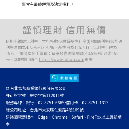
事宜有最終解釋及決定權利。
謹慎理財 信用無價
信用卡循環年利率：本行指數型房貸基準利率(I)+加碼利率(該加碼
利率區間為4.75%~13.91%，基準日為115.7.1)；年利率上限為
15%。 預借現金手續費：每筆預借現金總額×3.5%+新台幣150
元。其他費用請至
https://www.fubon.com
查詢。
© 台北富邦商業銀行股份有限公司
許可證字號：銀更字第112011號
服務專線：銀行：02-8751-6665/信用卡：02-8751-1313
總公司地址：台北市大安區仁愛路4段169號
建議瀏覽器版本：Edge、Chrome、Safari、FireFox以上最新版
本