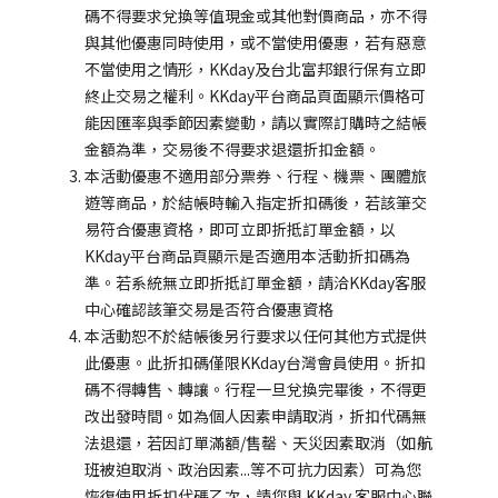
碼不得要求兌換等值現金或其他對價商品，亦不得
與其他優惠同時使用，或不當使用優惠，若有惡意
不當使用之情形，KKday及台北富邦銀行保有立即
終止交易之權利。KKday平台商品頁面顯示價格可
能因匯率與季節因素變動，請以實際訂購時之結帳
金額為準，交易後不得要求退還折扣金額。
本活動優惠不適用部分票券、行程、機票、團體旅
遊等商品，於結帳時輸入指定折扣碼後，若該筆交
易符合優惠資格，即可立即折抵訂單金額，以
KKday平台商品頁顯示是否適用本活動折扣碼為
準。若系統無立即折抵訂單金額，請洽KKday客服
中心確認該筆交易是否符合優惠資格
本活動恕不於結帳後另行要求以任何其他方式提供
此優惠。此折扣碼僅限KKday台灣會員使用。折扣
碼不得轉售、轉讓。行程一旦兌換完畢後，不得更
改出發時間。如為個人因素申請取消，折扣代碼無
法退還，若因訂單滿額/售罄、天災因素取消（如航
班被迫取消、政治因素...等不可抗力因素）可為您
恢復使用折扣代碼乙次，請您與 KKday 客服中心聯