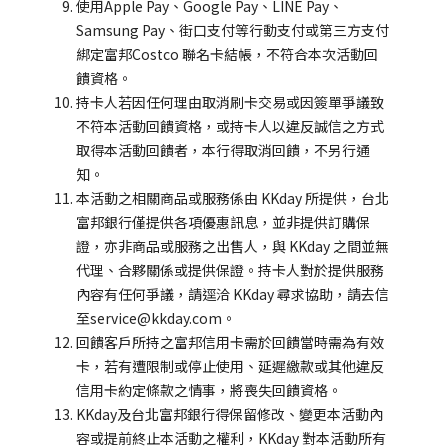
使用Apple Pay、Google Pay、LINE Pay、
Samsung Pay、街口支付等行動支付或第三方支付
綁定富邦Costco 聯名卡結帳，不符合本次活動回
饋資格。
持卡人若因任何理由取消刷卡交易或因簽單爭議致
不符本活動回饋資格，或持卡人以違反誠信之方式
取得本活動回饋者，本行得取消回饋，不另行通
知。
本活動之相關商品或服務係由 KKday 所提供，台北
富邦銀行僅提供各項優惠訊息，並非提供訂購保
證，亦非商品或服務之出售人，與 KKday 之間並無
代理、合夥關係或提供保證。持卡人對於提供服務
內容有任何爭議，請逕洽 KKday 尋求協助，請去信
至service@kkday.com。
回饋客戶所持之富邦信用卡需於回饋當時需為有效
卡，若有遭限制或停止使用、延遲繳款或其他違反
信用卡約定條款之情事，將喪失回饋資格。
KKday及台北富邦銀行得保留修改、變更本活動內
容或提前終止本活動之權利，KKday 對本活動所有