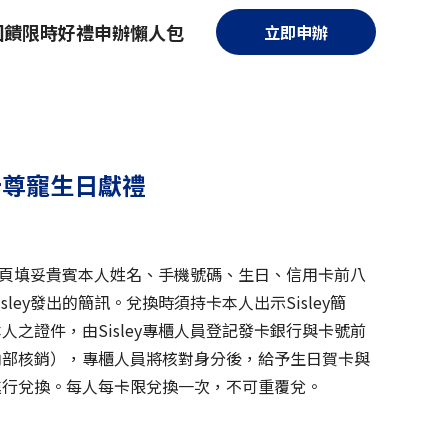
回饋
限時好禮
申辦懶人包
立即申辦
界卡尊寵生日獻禮
讚網頁填妥貴賓本人姓名、手機號碼、生日、信用卡前八
ley發出的簡訊。兌換時須持卡本人出示Sisley簡
之證件，由Sisley專櫃人員登記發卡銀行與卡號前
內部核銷），專櫃人員將核對身分後，給予生日賀卡與
進行兌換。每人每卡限兌換一次，不可重覆兌。