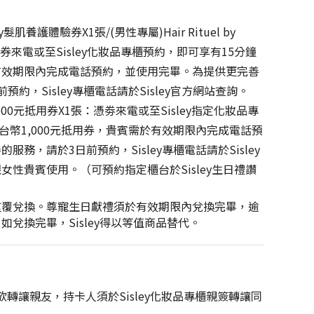
sley髮肌養護體驗券X1張/(男性專屬)Hair Rituel by
：憑券來電或至Sisley化妝品專櫃預約，即可享有15分鐘
有效期限內完成電話預約，並使用完畢。為提供更完善
約，Sisley專櫃電話請於Sisley官方網站查詢。
1,000元抵用券X1張：憑劵來電或至Sisley指定化妝品專
理新台幣1,000元抵用券，貴賓需於有效期限內完成電話預
務，請於3日前預約，Sisley專櫃電話請於Sisley
性貴賓使用。（可預約指定櫃台於Sisley生日禮讚
重覆兌換。尊寵生日獻禮須於有效期限內兌換完畢，逾
兌換完畢，Sisley得以等值商品替代。
轉讓親友，持卡人須於Sisley化妝品專櫃親簽轉讓同