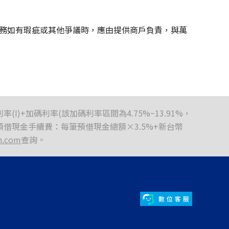
務如有瑕疵或其他爭議時，應由提供商戶負責，與萬
)+加碼利率(該加碼利率區間為4.75%~13.91%，
。 預借現金手續費：每筆預借現金總額×3.5%+新台幣
n.com
查詢。