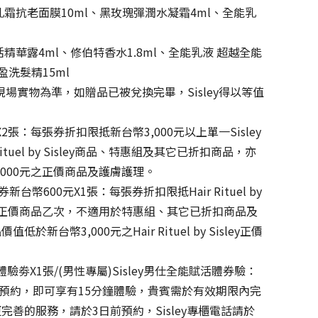
霜抗老面膜10ml、黑玫瑰彈潤水凝霜4ml、全能乳
華露4ml、修伯特香水1.8ml、全能乳液 超越全能
盈洗髮精15ml
場實物為準，如贈品已被兌換完畢，Sisley得以等值
X2張：每張券折扣限抵新台幣3,000元以上單一Sisley
tuel by Sisley商品、特惠組及其它已折扣商品，亦
000元之正價商品及護膚護理。
現金折價券新台幣600元X1張：每張券折扣限抵Hair Rituel by
以上單一正價商品乙次，不適用於特惠組、其它已折扣商品及
台幣3,000元之Hair Rituel by Sisley正價
提體驗劵X1張/(男性專屬)Sisley男仕全能賦活體券驗：
專櫃預約，即可享有15分鐘體驗，貴賓需於有效期限內完
善的服務，請於3日前預約，Sisley專櫃電話請於