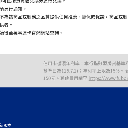
，即可直接憑實體兌換券進行兌換。
須另行通知。
不為該商品或服務之品質提供任何推薦、擔保或保證，商品或服
供者。
始後至
萬事達卡官網
網站查詢。
信用卡循環年利率：本行指數型房貸基準利率(I
基準日為115.7.1)；年利率上限為15%
150元。其他費用請至
https://www.fubo
最新版本