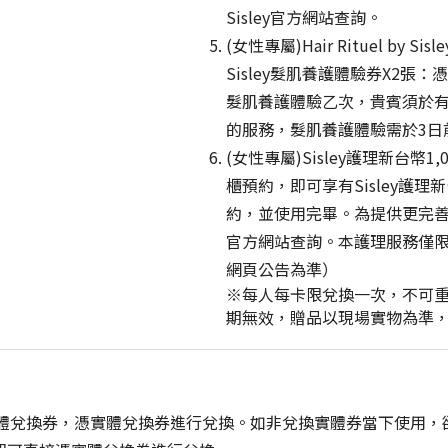
Sisley官方網站查詢。
(女性專屬)Hair Rituel by Si
Sisley髮肌養護體驗券X2張
髮肌養護體驗乙次，貴賓須於
的服務，髮肌養護體驗需於3日前預
(女性專屬)Sisley護理新台幣
櫃預約，即可享有Sisley護
約，並使用完畢。為提供更完善的服
官方網站查詢。本護理服務僅限女
網頁公告為準）
※每人每卡限兌換一次，不可
期無效，贈品以現場實物為準，如
實體兌換券，憑實體兌換券進行兌換。如非兌換實體券當下使用，欲