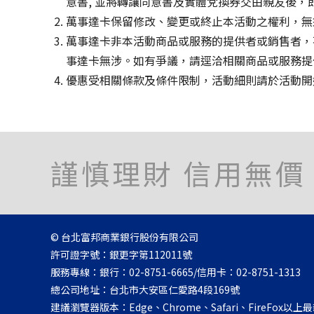
意書, 並將轉讓同意書及實體兌換券交由親友後
萬事達卡保留修改、變更或終止本活動之權利，無
萬事達卡非本活動商品或服務的提供者或銷售者，
事達卡無涉。如有爭議，請逕洽相關商品或服務提
優惠受相關條款及條件限制，活動細則請於活動開
謹慎理財 信用無價
© 台北富邦商業銀行股份有限公司
許可證字號：銀更字第112011號
服務專線：銀行：02-8751-6665/信用卡：02-8751-1313
總公司地址：台北市大安區仁愛路4段169號
建議瀏覽器版本：Edge、Chrome、Safari、FireFox以上