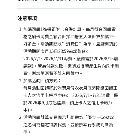
注意事項
加碼回饋1%採正附卡合併計算，每月符合回饋資
格之刷卡消費金額合計採四捨五入法計算加碼1%
好多金。活動期間以”消費日”為準，且廠商須於
活動期間次月15日23:59前請款(ex：
2026/7/1~2026/7/31消費，廠商需於2026/8/15前
請款)，若為付款失敗、退貨或後續產生負向刷卡消
費，則該筆消費不計入回饋中。
加碼活動回饋方式：
每月活動回饋將於消費月份次次月底起陸續回饋正
卡人之信用卡帳戶中(ex：2026/7/1~7/31消費，將
於2026年9月底起陸續回饋正卡人之信用卡帳戶
中)。
活動回饋計算交易顯示判斷需為「優步－Costco」
之名稱或指定特店代號，並依照本行系統判斷為
準。