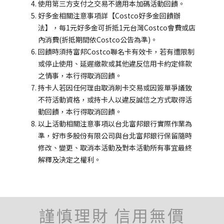
使用第三方支付之交易不適用本加碼活動回饋。
好多金相關注意事項詳【Costco好多金回饋辦
法】，每1元好多金可折抵1元台灣Costco會費或店
內消費(折抵期間依Costco公告為準)。
回饋時須持富邦Costco聯名卡有效卡，若有遭限制
或停止使用、延遲繳款或其他違反信用卡約定條款
之情事，本行得取消回饋。
持卡人若因任何理由取消刷卡交易或因簽單爭議致
不符活動資格，或持卡人以違反誠信之方式取得活
動回饋，本行得取消回饋。
以上活動相關注意事項以台北富邦銀行實際作業為
準，好市多股份有限公司與台北富邦銀行保留隨時
修改、變更、取消本活動及對本活動所有事宜最終
解釋及決定之權利。
謹慎理財 信用無價