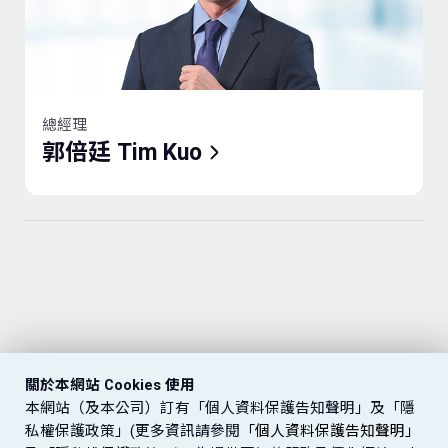
經歷
2016-2023
2005-2023
2019-2022
富邦人壽保險(股)公司
台北富邦商業銀行(股)
富昇保險代理人(股)公
董事長
公司董事
司董事
2006-2016
2017-2019
2018-2022
台北富邦商業銀行(股)
富邦行銷(股)公司董事
富邦行銷(股)公司董事
2017-2021、
公司副董事長
長
台北富邦商業銀行(股)
2004-2016
2013-2017
2022.06-11
富邦金融控股(股)公司
富邦資產管理(股)公司
公司執行副總經理
總經理
2021-2022
副董事長
董事長
日盛金融控股(股)公司
郭倍廷 Tim Kuo
2004-2016
2010-2017
富邦銀行(香港)有限公
台北富邦商業銀行(股)
董事
2021-2022
司主席
公司總經理
日盛國際商業銀行(股)
2003-2018
2008-2010
台灣大哥大(股)公司副
台北富邦商業銀行(股)
公司董事長
2021-2022
董事長、董事長
公司法金總經理
日盛國際商業銀行(股)
1993-2011
2003-2005
富邦人壽保險(股)公司
中國信託商業銀行(股)
公司總經理
2007-2008
董事長
公司法金總處處長
台灣花旗環球財務管理
1992-1993
1995-2003
富邦產物保險(股)公司
花旗銀行臺北分行企業
顧問(股)公司董事
2005-2007
副董事長
金融處暨商人銀行處處
摩根士丹利副總裁
1988-1992
2003-2005
富邦綜合證券(股)公司
長
中國信託商業銀行資深
董事長
副總
關於本網站 Cookies 使用
1996-2003
花旗銀行副總裁
本網站（及本公司）訂有「個人資料保護告知聲明」及「隱
私權保護政策」(更多資訊請參閱
「個人資料保護告知聲明」