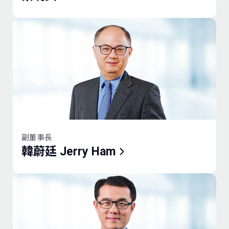
人才招募
友善職場
董事長
副董事長
總經理
蔡明興 Richard Tsai
韓蔚廷 Jerry Ham
郭倍廷
暖心服務
學歷
學歷
學歷
企業永續
天主教輔仁大學名譽商學博士
美國俄亥俄州立大學企業管理碩士
國立中山大學企業管理研究所碩士
台北醫學大學名譽醫學博士
輔仁大學企業管理系學士
輔仁大學企業管理系學士
陽明交通大學名譽工學博士
得獎紀錄
現職
現職
富邦金融控股(股)公司總經理
台北富邦商業銀行(股)公司總經理
美國紐約大學史登商學研究所碩士
副董事長
富邦金融控股(股)公司董事
台北富邦商業銀行(股)公司常務董事
國立臺灣大學商學系(工商管理組)學
韓蔚廷 Jerry Ham
台北富邦商業銀行公司副董事長
富邦銀行(香港)有限公司董事
士
富邦綜合證券(股)公司董事
富邦華一銀行董事
現職
富邦金融控股(股)公司董事長
富邦銀行(香港)有限公司非執行董事
富邦資產管理(股)公司董事長
台北富邦商業銀行(股)公司董事長
富邦華一銀行董事
北富銀創業投資(股)公司董事長
富邦銀行(香港)有限公司副主席
經歷
經歷
2020-2023
2019-2022
富邦綜合證券(股)公司
富邦證券投資信託(股)
台灣大哥大(股)公司董事
董事長
公司董事