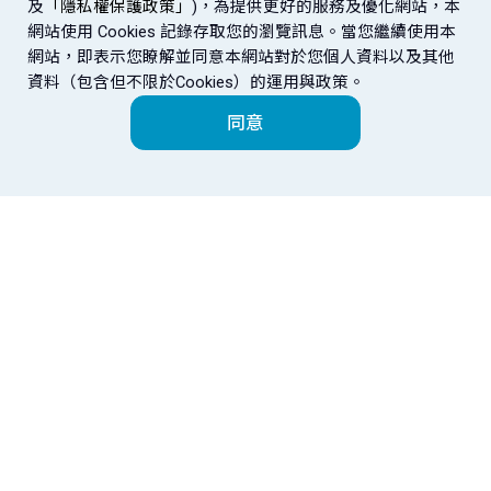
及
「隱私權保護政策」
)，為提供更好的服務及優化網站，本
網站使用 Cookies 記錄存取您的瀏覽訊息。當您繼續使用本
網站，即表示您瞭解並同意本網站對於您個人資料以及其他
資料（包含但不限於Cookies）的運用與政策。
同意
富邦金控
金控成員
網站導覽
法定揭露
盡職治理專區
金融友善專區
｜
｜
｜
本行簡介
企業永續專區
公平待客專區
樂齡專區
｜
｜