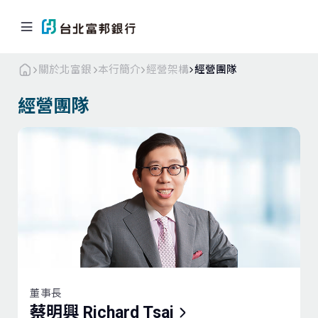
關於北富銀
本行簡介
經營架構
經營團隊
經營團隊
個人金融
企業．商戶
海外業務
關於北富銀
返回首頁
本行簡介
公司治理
董事長
蔡明興 Richard Tsai