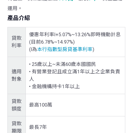
運用。
產品介紹
優惠年利率I+5.07%~13.26%即時機動計息
貸款
(目前6.78%~14.97%)
利率
(I為
本行指數型房貸基準利率
)
• 25歲以上~未滿60歲本國國民
適用
•
有營業登記且成立滿1年以上之企業負責
對象
人
•
金融機構持卡1年以上
貸款
最高100萬
額度
貸款
最長7年
期限