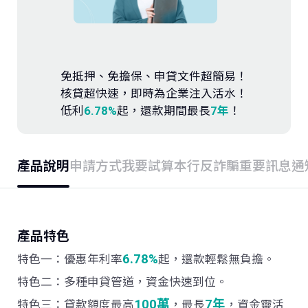
存款．外匯
投資
免抵押、免擔保、申貸文件超簡易！
保險
核貸超快速，即時為企業注入活水！
低利
6.78%
起，還款期間最長
7年
！
信託
產品說明
申請方式
我要試算
本行反詐騙重要訊息通
數位服務
理財會員
產品特色
6.78%
特色一：優惠年利率
起，還款輕鬆無負擔。
特色二：多種申貸管道，資金快速到位。
100萬
7年
特色三：貸款額度最高
，最長
，資金靈活