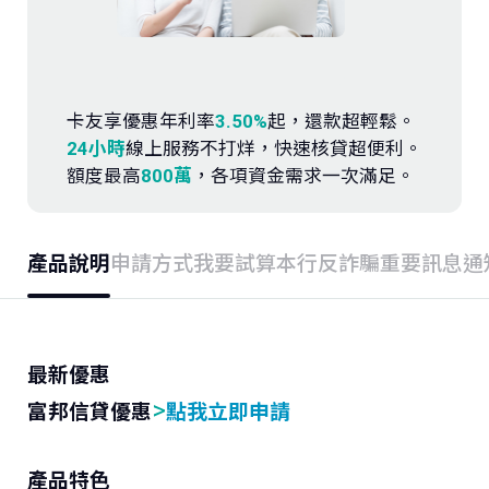
存款．外匯
投資
卡友享優惠年利率
3.50%
起，還款超輕鬆。
保險
24小時
線上服務不打烊，快速核貸超便利。
額度最高
800萬
，各項資金需求一次滿足。
信託
產品說明
申請方式
我要試算
本行反詐騙重要訊息通
數位服務
理財會員
最新優惠
>
富邦信貸優惠
點我立即申請
產品特色