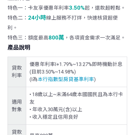
3.50%
特色一
：卡友享優惠年利率
起，還款超輕鬆。
24小時
特色二
：
線上服務不打烊，快速核貸超便
利。
800萬
特色三
：額度最高
，各項資金需求一次滿足。
產品說明
優惠年利率I+1.79%~13.27%即時機動計息
貸款
(目前3.50%~14.98%)
利率
(I為
本行指數型房貸基準利率
)
• 18歲以上~未滿64歲本國國民且為本行卡
適用
友
對象
•
年收入30萬元(含)以上
•
收入穩定且信用良好
貸款