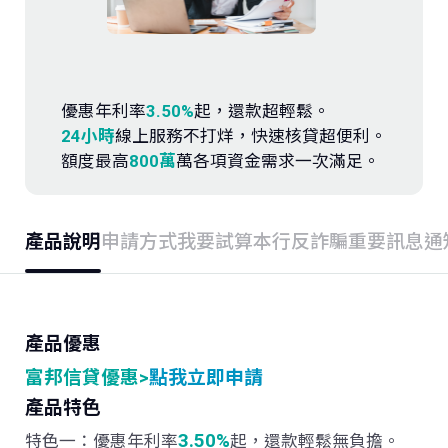
存款．外匯
投資
優惠年利率
3.50%
起，還款超輕鬆。
保險
24小時
線上服務不打烊，快速核貸超便利。
額度最高
800萬
萬各項資金需求一次滿足。
信託
產品說明
申請方式
我要試算
本行反詐騙重要訊息通
數位服務
理財會員
產品優惠
富邦信貸優惠>
點我立即申請
產品特色
3.50%
特色一
：優惠年利率
起，還款輕鬆無負擔。