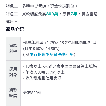
特色二
：多種申貸管道，資金快速到位。
800萬
7年
特色三
：貸款額度最高
，最長
，資金靈活
運用。
產品介紹
優惠年利率I+1.79%~13.27%即時機動計息
貸款
(目前3.50%~14.98%)
利率
(I為
本行指數型房貸基準利率
)
• 18歲以上~未滿64歲本國國民且為上班族
適用
•
年收入30萬元(含)以上
對象
•
收入穩定且信用良好
貸款
最高800萬
額度