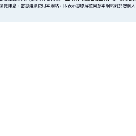
取您的瀏覽訊息。當您繼續使用本網站，即表示您瞭解並同意本網站對於您個
網站導覽
投資
保險
信託
公平待客專區
樂齡專區
｜
基金
傳統型保險
信託介
）
建議瀏覽