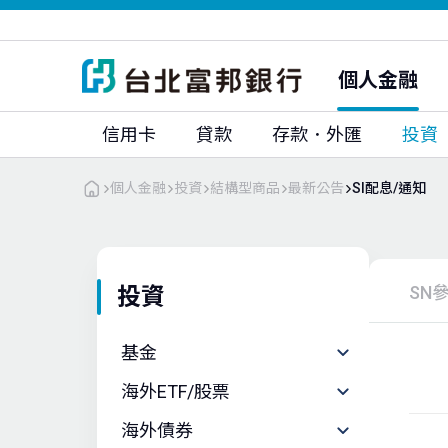
富邦人壽
富邦人壽(香港)
富邦銀行(香港)
大陸富邦華一銀行
富邦證券
富邦證券(香港)
個人金融
富邦期貨
富邦投顧
信用卡
貸款
存款．外匯
投資
個人金融
投資
結構型商品
最新公告
SI配息/通知
SN
投資
基金
海外ETF/股票
海外債券