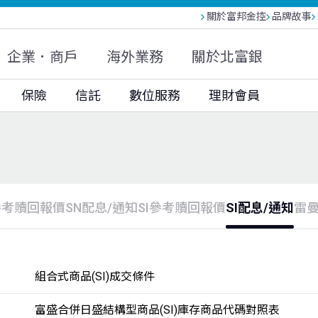
關於富邦金控
品牌故事
富邦人壽(越南)
富邦現代人壽
富邦產險
大陸富邦財險
富邦投信
富邦基金(香港)
企業．商戶
海外業務
關於北富銀
富邦科技保代
保險
信託
數位服務
理財會員
參考贖回報價
SN配息/通知
SI參考贖回報價
SI配息/通知
雷
組合式商品(SI)成交條件
富盛合併日盛結構型商品(SI)庫存商品代碼對照表