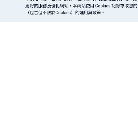
更好的服務及優化網站，本網站使用 Cookies 記錄存
（包含但不限於Cookies）的運用與政策。
信用卡
貸款
存款．外匯
法定揭露
盡職治理專區
金融友善專區
企業永續專區
｜
｜
｜
｜
辦卡．開卡
信用貸款
存款
© 台北富邦商業銀行股份有限公司（統一編號：03750168