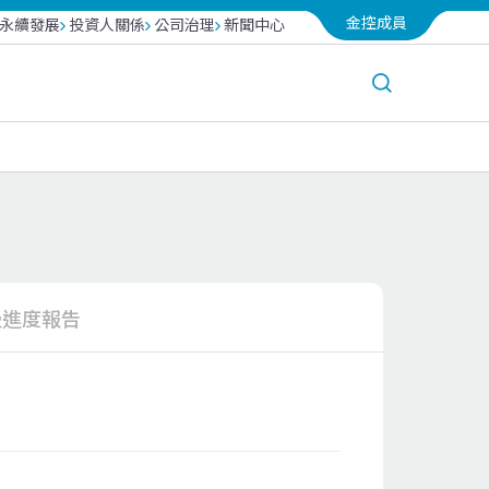
金控成員
永續發展
投資人關係
公司治理
新聞中心
台北富邦銀行
越南富邦產險
富邦投信
曼進度報告