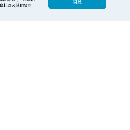
同意
人資料以及其他資料
數位服務
理財會員
台北富邦銀行
鮮富幫
紹
繳費
個人會員
器版本：Edge、Chrome、Safari、FireFox 以上最新版本