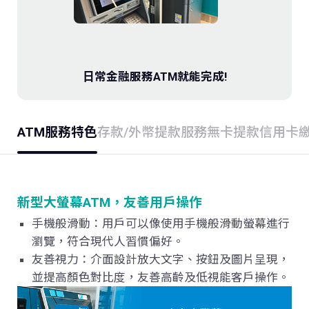
存款．外匯
投資
日常金融服務ATM就能完成!
保險
ATM服務特色
存款/外幣提款服務
無卡提款
信用卡
信託
數位服務
新型大螢幕
ATM
，友善用戶操作
理財會員
手機般滑動：用戶可以像使用手機般滑動螢幕進行
瀏覽，符合現代人習慣偏好。
友善視力：介面設計放大文字、按鈕及圖片呈現，
並提高顏色對比度，友善高齡及低視能客戶操作。