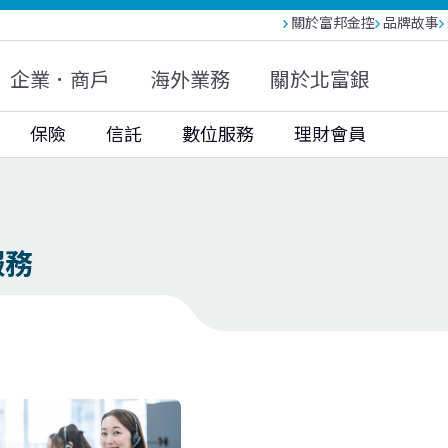
關於富邦金控
品牌故事
富邦人壽(越南)
富邦現代人壽
富邦產險
大陸富邦財險
富邦投信
富邦基金(香港)
企業．商戶
海外業務
關於北富銀
富邦科技保代
保險
信託
數位服務
理財會員
服務