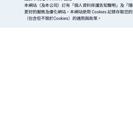
本網站（及本公司）訂有「個人資料保護告知聲明」及「隱
更好的服務及優化網站，本網站使用 Cookies 記錄存
（包含但不限於Cookies）的運用與政策。
信用卡
貸款
存款．外匯
法定揭露
盡職治理專區
金融友善專區
企業永續專區
｜
｜
｜
｜
辦卡．開卡
信用貸款
存款