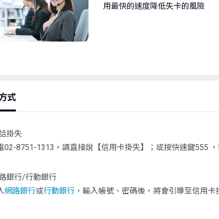
用最快的速度降低失卡的風險
方式
話掛失
電
02-8751-1313
，請直接說【信用卡掛失】；或按快速鍵
555
，
路銀行
/
行動銀行
入
網路銀行
或
行動銀行
，輸入帳號、密碼後，將會引導至信用卡