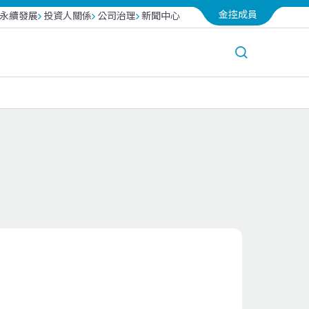
金控成員
永續發展
投資人關係
公司治理
新聞中心
台北富邦銀行
越南富邦產險
富邦投信