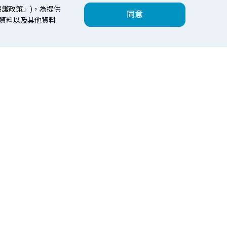
保護政策」
)，為提供
同意
人資料以及其他資料
數位服務
理財會員
台北富邦銀行
鮮富幫
紹
繳費
個人會員