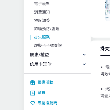
電子帳單
消費通知
額度調整
詐騙預防/處理
掛失服務
虛擬卡卡號查詢
掛失
優惠/權益
信用卡理財
電
請致
優惠活動
網
繳費
請登
專屬推薦碼