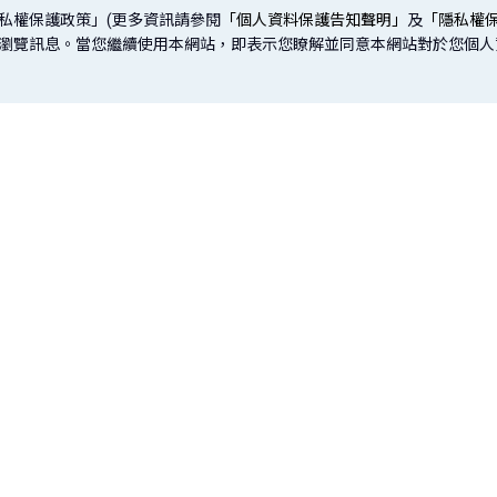
私權保護政策」(更多資訊請參閱
「個人資料保護告知聲明」
及
「隱私權
取您的瀏覽訊息。當您繼續使用本網站，即表示您瞭解並同意本網站對於您個
網站導覽
投資
保險
信託
公平待客專區
樂齡專區
｜
基金
傳統型保險
信託介