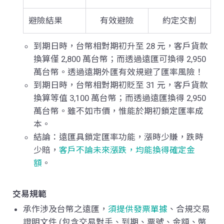
避險結果
有效避險
約定交割
到期日時，台幣相對期初升至 28 元，客戶貨款
換算僅
2,800
萬台幣；而透過遠匯可換得 2,950
萬台幣。透過遠期外匯有效規避了匯率風險！
到期日時，台幣相對期初貶至 31 元，客戶貨款
換算等值 3,100 萬台幣；而透過遠匯換得 2,950
萬台幣。雖不如市價，惟能於期初鎖定匯率成
本。
結論：遠匯具鎖定匯率功能，漲時少賺，跌時
少賠，
客戶不論未來漲跌，均能換得確定金
額
。
交易規範
承作涉及台幣之遠匯，
須提供發票單據
、合規交易
證明文件 (包含交易對手、到期、票號、金額、幣