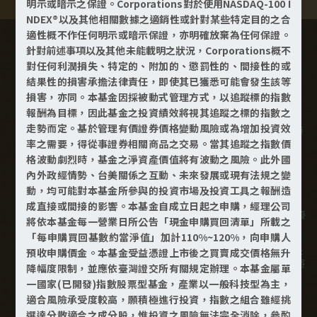
明示或暗示之保證。Corporations對於使用NASDAQ-100 I
NDEX®以及其他相關數據之適銷性或針對某些特定目的之合
適性概不作任何明示或暗示保證，亦明確放棄為任何保證。
活動注意事項
針對前述事項以及其他未能載明之狀況，Corporations概不
對任何利潤損失、特定的、附加的、懲罰性的、間接性的或
結果性的損害承擔法律責任，即使其已獲悉可能會發生該等
本專案手續費優惠折扣僅適用於向富邦投信提出申請之受益人，
損害，亦同。本基金因採被動式管理方式，以追蹤標的指數
其他銷售機構不適用。
報酬為目標，因此基金之投資績效將視其追蹤之標的指數之
走勢而定。基於管理有價證券價格變動風險或為增加投資效
活動期間新申購單筆或定期(不)定額交易，不限申購次數及金額
均享有0%手續費優惠。
率之需要，得從事證券相關商品之交易。當其追蹤之指數價
格波動劇烈時，基金之淨資產價值將有波動之風險。此外國
活動期間內定期(不)定額申購，該筆申購後續扣款享終身0手續
內外政經情勢、台美關係之互動、未來發展或現有法規之變
費優惠。
動，均可能對本基金所參與的投資市場及投資工具之報酬造
活動期間申購基金者，成功扣款1次後，於日後變更金額、變更
成直接或間接的影響。本基金自成立日起之申購，經理公司
扣款日、變更扣款帳號、暫停扣款後恢復扣款，均持續享有該優
將依本基金每一營業日所公告「現金申購買回清單」所載之
惠。
「每申購買回基數約當淨值」加計110%~120%，向申購人
本定期(不)定額優惠一旦有終止扣款（含申請終止、三次扣款失
預收申購價金。本基金受益憑證上市後之買賣成交價格無升
敗之自動終止）等非投信公司所造成之扣款失敗情形發生時，將
降幅度限制，並應依臺灣證交所有關規定辦理。本基金屬單
無法再享有手續費之折扣優惠。
一國家(已開發)指數股票型基金，產業以一般科技型為主，
富邦投信保留隨時終止、變更或修改本活動規則及內容之權利，
適合風險承受度較高，願積極進行投資，指數之組合雖經挑
其他交易注意事項，以富邦投信規定為準。
選達分散適合之成分股，惟投資之風險無法完全消除，參酌