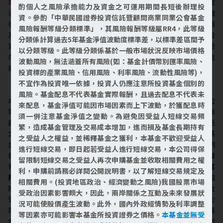
本金支付配息之相關資料公告於富邦投信公司網站。
(投資地區政
酌個人之風險承擔能力及資金之可運用期間長短後辦理投
治、經濟變動之風險)投資地區之政經情勢(例如罷工、暴動、戰
資。參酌「中華民國證券投資信託暨顧問商業同業公會基金
爭、經濟制裁等)或法規之變動，皆可能對本基金所參與的投資市場
風險報酬等級分類標準」，其風險報酬等級屬RR4，此等級
及投資工具之報酬造成直接或間接的影響。經理公司將以嚴謹的投
分類係計算過去5年基金淨值波動度標準差，以標準差區間予
資決策來降低此風險，惟不表示風險得以完全規避。
本基金並無受
以分類等級。此等級分類係基於一般市場狀況反映市場價格
存款保險、保險安定基金或其他相關保障機制之保障，投資本基金
波動風險，無法涵蓋所有風險(如：基金計價幣別匯率風險、
最大可能損失為全部投資金額。
投資標的產業風險、信用風險、利率風險、流動性風險等)，
不宜作為投資唯一依據，投資人仍應注意所投資基金個別的
【富邦NASDAQ-100證券投資信託基金】
風險。基金配息不代表基金實際報酬，且過去配息不代表未
本基金經金管會同意生效，惟不表示本基金絕無風險。基金經理公
來配息，基金淨值可能因市場因素而上下波動，於獲配息時
司以往之經理績效不保證本基金之最低投資收益；基金經理公司除
須一併注意基金淨值之變動。為避免因受益人短線交易頻
盡善良管理人之注意義務外，不負責本基金之盈虧，亦不保證最低
繁，造成基金管理及交易成本增加，進而損及基金長期持有
之收益；本文提及之經濟走勢預測不必然代表本基金之績效；本基
之受益人之權益，並稀釋基金之獲利，本基金不歡迎受益人
金之投資風險及有關基金應負擔之費用已揭露於基金之公開說明
進行短線交易，即日起若受益人進行短線交易，本公司得保
書，投資人申購前應詳閱基金公開說明書。本公司及各銷售機構備
留限制短線交易之受益人再次申購基金並收取相關費用之權
有簡式公開說明書或公開說明書，歡迎索取；投資人亦可連結至
富
利，申購前請務必詳閱公開說明書，以了解短線交易規定及
邦投信網頁
或
公開資訊觀測站
查詢。有關本基金運用限制及投資風
相關費用。(投資地區政治、經濟變動之風險)我國股票市場
險之揭露請詳見本基金公開說明書。投資人申購本基金係持有基金
受政治因素影響頗大，因此，兩岸關係之互動及未來發展狀
受益憑證，而非本文提及之投資資產或標的。NASDAQ及其關係企
況可能使股價產生波動。此外，國內外政經情勢及利率調整
業(以下統稱「Corporations」)並未贊助、認可、銷售或推廣本基
等因素亦可能影響本基金所投資證券之價格。
本基金並無受
金。Corporations未就本基金之合法性、適當性或準確性為說明和