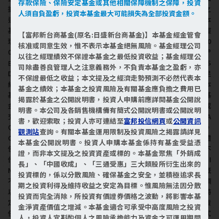
存款保險、保險安定基金或其他相關保障機制之保障，投資
披露。Corporations概不就一般投資於證券或特定投資於本基金之
人須自負盈虧，投資本基金最大可能損失為全部投資金額。
適當性或NASDAQ-100 Index®追蹤一般股票市場表現之能力向本
基金受益人或公眾作任何明示與暗示的保證。Corporations僅和經
【富邦新台商基金(原名:日盛新台商基金)】本基金經金管會
理公司存在授權其使用NASDAQ®、NASDAQ-100®及NASDAQ-10
核准或同意生效，惟不表示本基金絕無風險。基金經理公司
0 Index®等特定指數、名稱及商標之關係。NASDAQ-100 Index®
以往之經理績效不保證本基金之最低投資收益；基金經理公
由NASDAQ確定、組成及計算，無需考慮經理公司或本基金。NAS
司除盡善良管理人之注意義務外，不負責本基金之盈虧，亦
DAQ於確定、組成或計算NASDAQ-100 Index®時概無義務去滿足
不保證最低之收益；本文提及之經濟走勢預測不必然代表本
經理公司或本基金之需求。Corporations概不負責且未參與確定本
基金之績效；本基金之投資風險及有關基金應負擔之費用已
基金發行之時間、價格或數量，亦不負責且不參與確定或計算本基
揭露於基金之公開說明書，投資人申購前應詳閱基金公開說
金轉換為現金之相關公式。Corporations就本基金之管理、行銷或
明書。本公司及各銷售機構備有簡式公開說明書或公開說明
交易概不承擔任何義務或法律責任。Corporations不保證NASDA
書，歡迎索取；投資人亦可連結至
富邦投信網頁
或
公開資訊
Q-100 INDEX®或任何其他相關數據的準確性以及運算之穩定狀況。
觀測站
查詢。有關本基金運用限制及投資風險之揭露請詳見
Corporations就經理公司、本基金受益人或任何其他自然人或實體
本基金公開說明書。投資人申購本基金係持有基金受益憑
使用NASDAQ-100 INDEX®或任何其他相關數據造成之結果，概不
證，而非本文提及之投資資產或標的。本基金聚焦「外銷成
作任何明示或暗示之保證。Corporations對於使用NASDAQ-100 I
長」、「中國收成」、「三通受惠」三大類股所衍生出來的
NDEX®以及其他相關數據之適銷性或針對某些特定目的之合適性概
投資標的，係以分散風險、確保基金之安全，並積極追求長
不作任何明示或暗示保證，亦明確放棄為任何保證。針對前述事項
期之投資利得及維持收益之安定為目標。惟風險無法因分散
以及其他未能載明之狀況，Corporations概不對任何利潤損失、特
投資而完全消除，所投資有價證券價格之波動，將影響本基
定的、附加的、懲罰性的、間接性的或結果性的損害承擔法律責
金淨資產價值之增減。本基金適合可承受中高度風險之投資
任，即使其已獲悉可能會發生該等損害，亦同。本基金因採被動式
人，投資人宜斟酌個人之風險承擔能力及資金之可運用期間