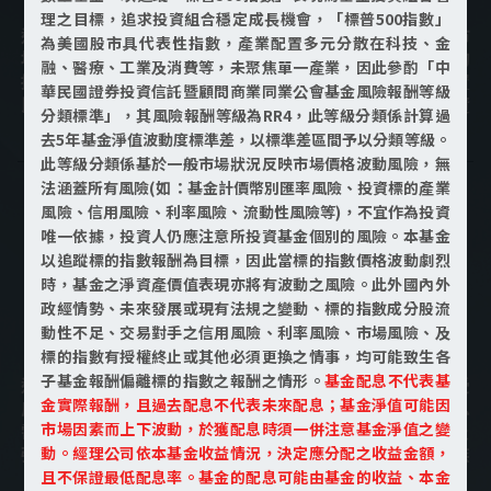
理之目標，追求投資組合穩定成長機會，「標普500指數」
退休資金通常伴隨固定支出需求，真正的壓力不只來自市
為美國股市具代表性指數，產業配置多元分散在科技、金
場波動，而是「要不要現在調整」、「要不要換市場」的
融、醫療、工業及消費等，未聚焦單一產業，因此參酌「中
持續判斷。多重資產基金由專業團隊依市場狀況調整配置
華民國證券投資信託暨顧問商業同業公會基金風險報酬等級
比例，投資人不必反覆進出、猜測時點，也能參與不同資
分類標準」，其風險報酬等級為RR4，此等級分類係計算過
產的表現，讓資產運作更符合退休生活節奏。
去5年基金淨值波動度標準差，以標準差區間予以分類等級。
此等級分類係基於一般市場狀況反映市場價格波動風險，無
法涵蓋所有風險(如：基金計價幣別匯率風險、投資標的產業
風險、信用風險、利率風險、流動性風險等)，不宜作為投資
唯一依據，投資人仍應注意所投資基金個別的風險。本基金
以追蹤標的指數報酬為目標，因此當標的指數價格波動劇烈
時，基金之淨資產價值表現亦將有波動之風險。此外國內外
政經情勢、未來發展或現有法規之變動、標的指數成分股流
因應不同退休需求，
動性不足、交易對手之信用風險、利率風險、市場風險、及
提供不同多重資產策略
標的指數有授權終止或其他必須更換之情事，均可能致生各
子基金報酬偏離標的指數之報酬之情形。
基金配息不代表基
退休規劃並非只有一種標準答案，依資產目標與風險承受
金實際報酬，且過去配息不代表未來配息；基金淨值可能因
度不同，可搭配不同定位的多重資產基金。例如以月配息
市場因素而上下波動，於獲配息時須一併注意基金淨值之變
需求為考量的基金、聚焦AI成長趨勢的成長型基金，以及
強調策略配置與市場因應的戰略型基金，都能協助退休族
動。經理公司依本基金收益情況，決定應分配之收益金額，
群依需求選擇合適的配置方向。
且不保證最低配息率。基金的配息可能由基金的收益、本金