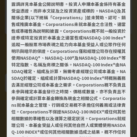
露請詳見本基金公開說明書。投資人申購本基金係持有基金
立即了解
受益憑證，而非本文提及之投資資產或標的。NASDAQ及其
關係企業(以下統稱「Corporations」)並未贊助、認可、銷
售或推廣本基金。Corporations未就本基金之合法性、適當
性或準確性為說明和披露。Corporations概不就一般投資於
證券或特定投資於本基金之適當性或NASDAQ-100 Index®
追蹤一般股票市場表現之能力向本基金受益人或公眾作任何
明示與暗示的保證。Corporations僅和經理公司存在授權其
使用NASDAQ®、NASDAQ-100®及NASDAQ-100 Index®等
特定指數、名稱及商標之關係。NASDAQ-100 Index®由NA
即日起至2026/12/31前，
透過富邦投
SDAQ確定、組成及計算，無需考慮經理公司或本基金。NA
信線上交易
，申購上述基金，即可享
SDAQ於確定、組成或計算NASDAQ-100 Index®時概無義務
有單筆、定期定額終身0手續費超值
去滿足經理公司或本基金之需求。Corporations概不負責且
未參與確定本基金發行之時間、價格或數量，亦不負責且不
優惠。
參與確定或計算本基金轉換為現金之相關公式。Corporatio
( 相關規定請見本網頁最下方注意事項 )
ns就本基金之管理、行銷或交易概不承擔任何義務或法律責
任。Corporations不保證NASDAQ-100 INDEX®或任何其他
相關數據的準確性以及運算之穩定狀況。Corporations就經
立即開戶
立即申購
理公司、本基金受益人或任何其他自然人或實體使用NASDA
Q-100 INDEX®或任何其他相關數據造成之結果，概不作任何