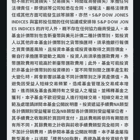
但不限於利潤損失、交易損失、時間或商譽損失）承擔任何
法律責任，即使該等公司知悉在合同、侵權法、嚴格法律責
任或其他方面可能發生該等損害，亦然。S&P DOW JONES
INDICES 與富邦投信間的任何協議或安排除 S&P DOW JON
ES INDICES 的許可人外，概不存在任何協力廠商受益人。本
退休資金需要穩定節奏，
基金計價幣別包含新臺幣與美元計價二種計價幣別，如投資
打造可承受波動的配置
人以其他非本基金計價幣別之貨幣換匯時，須承擔銀行報價
之買賣價差風險，且投資本基金或投資後取得之買回價金，
退休階段最怕的不是報酬高低，而是單一市場或資產劇烈
需自行承擔匯率變動之風險，投資人尚須承擔匯款費用，外
波動，直接影響生活品質。多重資產基金透過股、債與收
幣匯款費用可能高於新臺幣匯款費用；此外，基金可能投資
益型資產分散配置，讓資產不集中承受同一種風險，降低
「一次震盪就全面受影響」的情況，強化退休階段對市場
於非基金計價幣別的投資標的，當不同幣別間之匯率產生較
變化的承受度。
大變化時，將會影響該基金不同計價幣別之淨資產價值。為
避免因受益人短線交易頻繁，造成基金管理及交易成本增
加，進而損及基金長期持有之受益人之權益，並稀釋基金之
獲利，本子基金不歡迎受益人進行短線交易。短線交易之規
範及處理請詳閱本基金公開說明書。投資遞延手續費NA類型
各計價類別受益權單位及NB類型各計價類別受益權單位者，
其手續費之收取將於買回時支付，且該費用將依持有期間而
有所不同，其餘費用之計收與前收手續費類型完全相同，亦
專業團隊管理，
不加計分銷費用，請參閱本基金公開說明書。本子基金屬指
降低退休後投資決策負擔
數型基金，以追蹤「標普500指數」表現為基金投資組合管