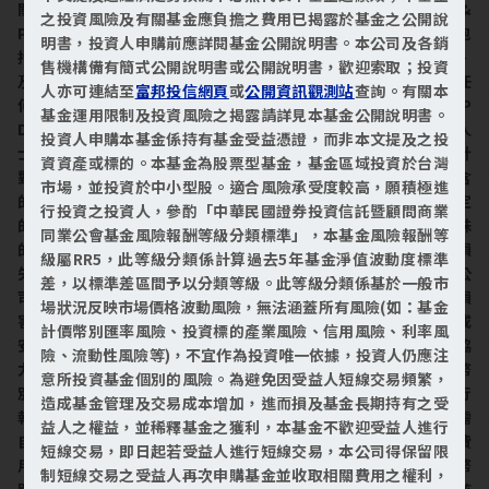
關於購買、銷售或持有該證券的建議，亦不能被視作投資建議。S&
之投資風險及有關基金應負擔之費用已揭露於基金之公開說
P DOW JONES INDICES概不保證指數或任何相關資料或通訊（包
明書，投資人申購前應詳閱基金公開說明書。本公司及各銷
括但不限於口頭或書面通訊，包括電子通訊）的充分性、準確性、
售機構備有簡式公開說明書或公開說明書，歡迎索取；投資
及時性和／或完整性。S&P DOW JONES INDICES概不對當中的任
人亦可連結至
富邦投信網頁
或
公開資訊觀測站
查詢。有關本
何錯誤、遺漏或延遲做出任何損害賠償或承擔任何法律責任。S&P
基金運用限制及投資風險之揭露請詳見本基金公開說明書。
DOW JONES INDICES 對富邦投信、基金的所有人、或任何其他人
投資人申購本基金係持有基金受益憑證，而非本文提及之投
士或實體因使用指數或與之有關的任何資料所造成的後果，或者針
資資產或標的。本基金為股票型基金，基金區域投資於台灣
對任何特定目的或用途的適銷性或合適性，概不作任何明示或隱含
市場，並投資於中小型股。適合風險承受度較高，願積極進
的保證，並且明確放棄這方面的一切保證。在不限制前述任何規定
行投資之投資人，參酌「中華民國證券投資信託暨顧問商業
的情況下，S&P DOW JONES INDICES 概不對任何間接的、特殊
同業公會基金風險報酬等級分類標準」，本基金風險報酬等
的、附帶的、懲罰性的或相應而生的損害（包括但不限於利潤損
級屬RR5，此等級分類係計算過去5年基金淨值波動度標準
失、交易損失、時間或商譽損失）承擔任何法律責任，即使該等公
差，以標準差區間予以分類等級。此等級分類係基於一般市
司知悉在合同、侵權法、嚴格法律責任或其他方面可能發生該等損
場狀況反映市場價格波動風險，無法涵蓋所有風險(如：基金
害，亦然。S&P DOW JONES INDICES 與富邦投信間的任何協議或
計價幣別匯率風險、投資標的產業風險、信用風險、利率風
安排除 S&P DOW JONES INDICES 的許可人外，概不存在任何協
險、流動性風險等)，不宜作為投資唯一依據，投資人仍應注
力廠商受益人。本基金計價幣別包含新臺幣與美元計價二種計價幣
意所投資基金個別的風險。為避免因受益人短線交易頻繁，
別，如投資人以其他非本基金計價幣別之貨幣換匯時，須承擔銀行
造成基金管理及交易成本增加，進而損及基金長期持有之受
報價之買賣價差風險，且投資本基金或投資後取得之買回價金，需
益人之權益，並稀釋基金之獲利，本基金不歡迎受益人進行
自行承擔匯率變動之風險，投資人尚須承擔匯款費用，外幣匯款費
短線交易，即日起若受益人進行短線交易，本公司得保留限
用可能高於新臺幣匯款費用；此外，基金可能投資於非基金計價幣
制短線交易之受益人再次申購基金並收取相關費用之權利，
別的投資標的，當不同幣別間之匯率產生較大變化時，將會影響該