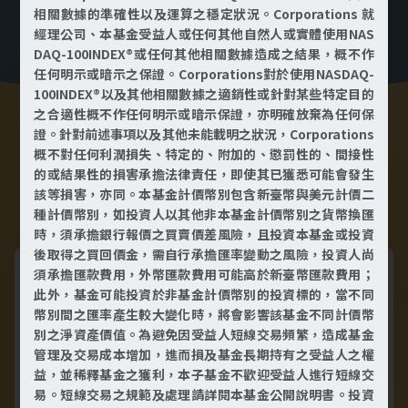
相關數據的準確性以及運算之穩定狀況。Corporations 就
經理公司、本基金受益人或任何其他自然人或實體使用NAS
DAQ-100INDEX®或任何其他相關數據造成之結果，概不作
任何明示或暗示之保證。Corporations對於使用NASDAQ-
100INDEX®以及其他相關數據之適銷性或針對某些特定目的
之合適性概不作任何明示或暗示保證，亦明確放棄為任何保
證。針對前述事項以及其他未能載明之狀況，Corporations
概不對任何利潤損失、特定的、附加的、懲罰性的、間接性
的或結果性的損害承擔法律責任，即使其已獲悉可能會發生
該等損害，亦同。本基金計價幣別包含新臺幣與美元計價二
本季
台股
海外
種計價幣別，如投資人以其他非本基金計價幣別之貨幣換匯
精選
基金
基金
時，須承擔銀行報價之買賣價差風險，且投資本基金或投資
後取得之買回價金，需自行承擔匯率變動之風險，投資人尚
須承擔匯款費用，外幣匯款費用可能高於新臺幣匯款費用；
此外，基金可能投資於非基金計價幣別的投資標的，當不同
｜富邦美國強陣容，經典創
幣別間之匯率產生較大變化時，將會影響該基金不同計價幣
別之淨資產價值。為避免因受益人短線交易頻繁，造成基金
新雙動能｜
管理及交易成本增加，進而損及基金長期持有之受益人之權
益，並稀釋基金之獲利，本子基金不歡迎受益人進行短線交
易。短線交易之規範及處理請詳閱本基金公開說明書。投資
富邦投信針對標普500指數及NASDAQ-100指數，