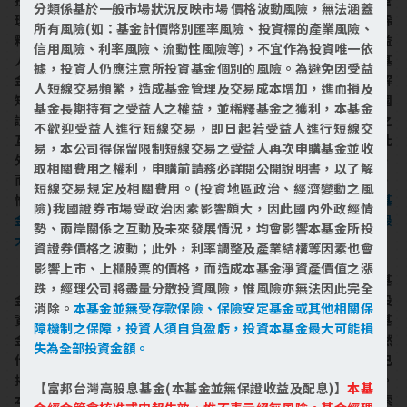
分類係基於一般市場狀況反映市場 價格波動風險，無法涵蓋
理及交易成本增加，進而損及基金長期持有之受益人之權益，並稀
所有風險(如：基金計價幣別匯率風險、投資標的產業風險、
釋基金之獲利，本基金不歡迎受益人進行短線交易，即日起若受益
信用風險、利率風險、流動性風險等)，不宜作為投資唯一依
人進行短線交易，本公司得保留限制短線交易之受益人再次申購基
據，投資人仍應注意所投資基金個別的風險。為避免因受益
金並收取相關費用之權利，申購前請務必詳閱公開說明書，以了解
人短線交易頻繁，造成基金管理及交易成本增加，進而損及
短線交易規定及相關費用。(投資地區政治、經濟變動之風險)我國
基金長期持有之受益人之權益，並稀釋基金之獲利，本基金
證券市場受政治因素影響頗大，因此國內外政經情勢、兩岸關係之
不歡迎受益人進行短線交易，即日起若受益人進行短線交
互動及未來發展情況，均會影響本基金所投資證券價格之波動；此
易，本公司得保留限制短線交易之受益人再次申購基金並收
外，利率調整及產業結構等因素也會影響上市、上櫃股票的價格，
取相關費用之權利，申購前請務必詳閱公開說明書，以了解
而造成本基金淨資產價值之漲跌，經理公司將盡量分散投資風險，
短線交易規定及相關費用。(投資地區政治、經濟變動之風
惟風險亦無法因此完全消除。
本基金並無受存款保險、保險安定基
險)我國證券市場受政治因素影響頗大，因此國內外政經情
金或其他相關保障機制之保障，投資人須自負盈虧，投資本基金最
勢、兩岸關係之互動及未來發展情況，均會影響本基金所投
大可能損失為全部投資金額。
資證券價格之波動；此外，利率調整及產業結構等因素也會
影響上市、上櫃股票的價格，而造成本基金淨資產價值之漲
【富邦科技基金】本基金經金管會核准或同意生效，惟不表示本基
跌，經理公司將盡量分散投資風險，惟風險亦無法因此完全
金絕無風險。基金經理公司以往之經理績效不保證本基金之最低投
消除。
本基金並無受存款保險、保險安定基金或其他相關保
資收益；基金經理公司除盡善良管理人之注意義務外，不負責本基
障機制之保障，投資人須自負盈虧，投資本基金最大可能損
金之盈虧，亦不保證最低之收益；本文提及之經濟走勢預測不必然
失為全部投資金額。
代表本基金之績效；本基金之投資風險及有關基金應負擔之費用已
揭露於基金之公開說明書，投資人申購前應詳閱基金公開說明書。
【富邦台灣高股息基金(本基金並無保證收益及配息)】
本基
本公司及各銷售機構備有簡式公開說明書或公開說明書，歡迎索