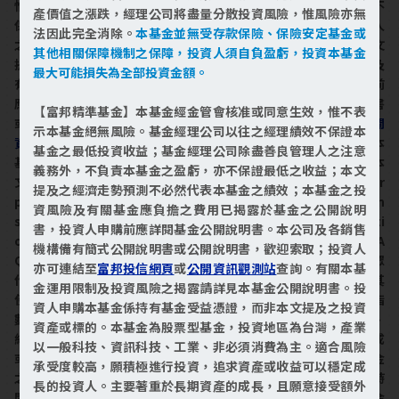
惟不表示本基金絕無風險。本證券投資信託事業以往之經理績效不
產價值之漲跌，經理公司將盡量分散投資風險，惟風險亦無
保證本基金之最低投資收益；本證券投資信託事業除盡善良管理人
法因此完全消除。
本基金並無受存款保險、保險安定基金或
之注意義務外，不負責本基金之盈虧，亦不保證最低之收益，本文
其他相關保障機制之保障，投資人須自負盈虧，投資本基金
提及之經濟走勢預測不必然代表基金之績效；本基金之投資風險及
最大可能損失為全部投資金額。
有關基金應負擔之費用已揭露於基金之公開說明書，投資人申購前
應詳閱基金公開說明書。本公司及各銷售機構備有簡式公開說明書
【富邦精準基金】本基金經金管會核准或同意生效，惟不表
或公開說明書，歡迎索取；投資人亦可連結至
富邦投信網頁
或
公開
示本基金絕無風險。基金經理公司以往之經理績效不保證本
資訊觀測站
查詢。有關本基金運用限制及投資風險之揭露請詳見本
基金之最低投資收益；基金經理公司除盡善良管理人之注意
基金公開說明書。投資人申購本基金係持有基金受益憑證，而非本
義務外，不負責本基金之盈虧，亦不保證最低之收益；本文
文提及之投資資產或標的。NASDAQ 及其關係企業(以下統稱「Cor
提及之經濟走勢預測不必然代表本基金之績效；本基金之投
porations」)並未贊助、認可、銷售或推廣本基金。Corporation
資風險及有關基金應負擔之費用已揭露於基金之公開說明
s未就本基金之合法性、適當性或準確性為說明和披露。Corporati
書，投資人申購前應詳閱基金公開說明書。本公司及各銷售
ons 概不就一般投資於證券或特定投資於本基金之適當性或 NASDA
機構備有簡式公開說明書或公開說明書，歡迎索取；投資人
Q-100Index®追蹤一般股票市場表現之能力向本基金受益人或公眾
亦可連結至
富邦投信網頁
或
公開資訊觀測站
查詢。有關本基
作任何明示與暗示的保證。Corporations僅和經理公司存在授權其
金運用限制及投資風險之揭露請詳見本基金公開說明書。投
使用NASDAQ®、NASDAQ-100®及 NASDAQ-100Index®等特定指
資人申購本基金係持有基金受益憑證，而非本文提及之投資
數、名稱及商標之關係。NASDAQ-100Index®由 NASDAQ確定、
資產或標的。本基金為股票型基金，投資地區為台灣，產業
組成及計算，無需考慮經理公司或本基金。NASDAQ 於確定、組成
以一般科技、資訊科技、工業、非必須消費為主。適合風險
或計算 NASDAQ-100Index®時概無義務去滿足經理公司或本基金
承受度較高，願積極進行投資，追求資產或收益可以穩定成
之需求。Corporations 概不負責且未參與確定本基金發行之時
長的投資人。主要著重於長期資產的成長，且願意接受額外
間、價格或數量，亦不負責且不參與確定或計算本基金轉換為現金