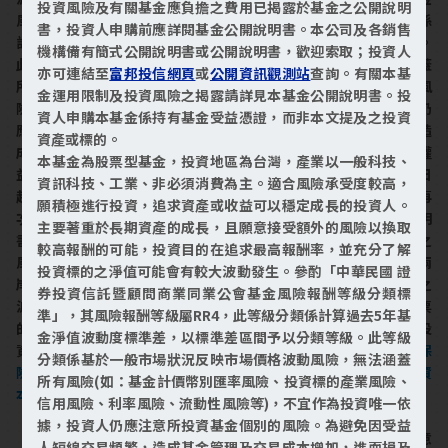
投資風險及有關基金應負擔之費用已揭露於基金之公開說明
風險報酬等級分類標準」，其風險報酬等級屬RR4，此等級分類係
書，投資人申購前應詳閱基金公開說明書。本公司及各銷售
計算過去5年基金淨值波動度標準差，以標準差區間予以分類等級。
機構備有簡式公開說明書或公開說明書，歡迎索取；投資人
此等級分類係基於一般市場狀況反映市場價格波動風險，無法涵蓋
亦可連結至
富邦投信網頁
或
公開資訊觀測站
查詢。有關本基
所有風險(如：基金計價幣別匯率風險、投資標的產業風險、信用風
金運用限制及投資風險之揭露請詳見本基金公開說明書。投
險、利率風險、流動性風險等)，不宜作為投資唯一依據，投資人仍
資人申購本基金係持有基金受益憑證，而非本文提及之投資
應注意所投資基金個別的風險。為避免因受益人短線交易頻繁，造
資產或標的。
成基金管理及交易成本增加，進而損及基金長期持有之受益人之權
本基金為股票型基金，投資地區為台灣，產業以一般科技、
益，並稀釋基金之獲利，本基金不歡迎受益人進行短線交易，即日
資訊科技、工業、非必須消費為主。適合風險承受度較高，
起若受益人進行短線交易，本公司得保留限制短線交易之受益人再
願積極進行投資，追求資產或收益可以穩定成長的投資人。
次申購基金並收取相關費用之權利，申購前請務必詳閱公開說明
主要著重於長期資產的成長，且願意接受額外的風險以換取
書，以了解短線交易規定及相關費用。(投資地區政治、經濟變動之
較高報酬的可能，投資目的在追求最高報酬率，並充分了解
風險)我國證券市場受政治因素影響頗大，因此國內外政經情勢、兩
投資標的之淨值可能會有較大波動發生。參酌「中華民國 證
岸關係之互動及未來發展情況，均會影響本基金所投資證券價格之
券投資信託暨顧問商業同業公會基金風險報酬等級分類標
波動；此外，利率調整及產業結構等因素也會影響上市、上櫃股票
準」，其風險報酬等級屬RR4，此等級分類係計算過去5年基
的價格，而造成本基金淨資產價值之漲跌，經理公司將盡量分散投
金淨值波動度標準差，以標準差區間予以分類等級。此等級
資風險，惟風險亦無法因此完全消除。
本基金並無受存款保險、保
分類係基於一般市場狀況反映市場價格波動風險，無法涵蓋
險安定基金或其他相關保障機制之保障，投資人須自負盈虧，投資
所有風險(如：基金計價幣別匯率風險、投資標的產業風險、
本基金最大可能損失為全部投資金額。
信用風險、利率風險、流動性風險等)，不宜作為投資唯一依
據，投資人仍應注意所投資基金個別的風險。為避免因受益
【富邦日盛基金(原名:日盛日盛基金)】本基金經金管會核准或同意
人短線交易頻繁，造成基金管理及交易成本增加，進而損及