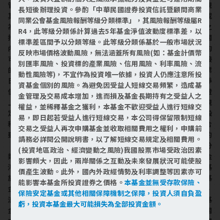
管理方式，以追蹤標的指數報酬為目標，因此基金之投資績效將視
長短後辦理投資。參酌「中華民國證券投資信託暨顧問商業
其追蹤之標的指數之走勢而定。基於管理有價證券價格變動風險或
同業公會基金風險報酬等級分類標準」，其風險報酬等級屬R
為增加投資效率之需要，得從事證券相關商品之交易。當其追蹤之
R4，此等級分類係計算過去5年基金淨值波動度標準差，以
指數價格波動劇烈時，基金之淨資產價值將有波動之風險。此外國
標準差區間予以分類等級。此等級分類係基於一般市場狀況
內外政經情勢、台美關係之互動、未來發展或現有法規之變動，均
反映市場價格波動風險，無法涵蓋所有風險(如：基金計價幣
可能對本基金所參與的投資市場及投資工具之報酬造成直接或間接
別匯率風險、投資標的產業風險、信用風險、利率風險、流
的影響。本基金自成立日起之申購，經理公司將依本基金每一營業
動性風險等)，不宜作為投資唯一依據，投資人仍應注意所投
日所公告「現金申購買回清單」所載之「每申購買回基數約當淨
資基金個別的風險。為避免因受益人短線交易頻繁，造成基
值」加計110%~120%，向申購人預收申購價金。本基金受益憑證
金管理及交易成本增加，進而損及基金長期持有之受益人之
上市後之買賣成交價格無升降幅度限制，並應依臺灣證交所有關規
權益，並稀釋基金之獲利，本基金不歡迎受益人進行短線交
定辦理。本基金屬單一國家(已開發)指數股票型基金，產業以一般
易，即日起若受益人進行短線交易，本公司得保留限制短線
科技型為主，適合風險承受度較高，願積極進行投資，指數之組合
交易之受益人再次申購基金並收取相關費用之權利，申購前
雖經挑選達分散適合之成分股，惟投資之風險無法完全消除，參酌
請務必詳閱公開說明書，以了解短線交易規定及相關費用。
「中華民國證券投資信託暨顧問商業同業公會基金風險報酬等級分
(投資地區政治、經濟變動之風險)我國股票市場受政治因素
類標準」，其風險報酬等級屬RR4，此等級分類係計算過去5年基金
影響頗大，因此，兩岸關係之互動及未來發展狀況可能使股
淨值波動度標準差，以標準差區間予以分類等級。此等級分類係基
價產生波動。此外，國內外政經情勢及利率調整等因素亦可
於一般市場狀況反映市場價格波動風險，無法涵蓋所有風險(如：基
能影響本基金所投資證券之價格。
本基金並無受存款保險、
金計價幣別匯率風險、投資標的產業風險、信用風險、利率風險、
保險安定基金或其他相關保障機制之保障，投資人須自負盈
流動性風險等)，不宜作為投資唯一依據，投資人仍應注意所投資基
虧，投資本基金最大可能損失為全部投資金額。
金個別的風險。(投資地區政治、經濟變動之風險)投資標的為美國