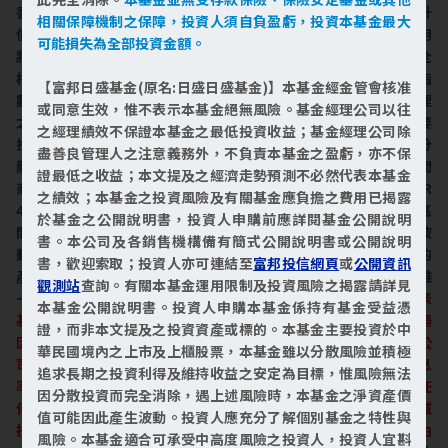
書。投資遞延手續費NA類型各計價類別受益權單位及NB類型各計
相關保障機制之保障，投資人須自負盈虧，投資本基金最大
價類別受益權單位者，其手續費之收取將於買回時支付，且該費用
可能損失為全部投資金額。
將依持有期間而有所不同，其餘費用之計收與前收手續費類型完全
相同，亦不加計分銷費用，請參閱本基金公開說明書。本基金屬指
【富邦日盛基金(原名:日盛日盛基金)】本基金經金管會核准
數型基金，以追蹤「NASDAQ-100指數」表現為基金投資組合管理
或同意生效，惟不表示本基金絕無風險。基金經理公司以往
之目標，追求投資組合穩定成長機會，「NASDAQ-100指數」主要
之經理績效不保證本基金之最低投資收益；基金經理公司除
投資於美國納斯達克交易所中最具代表性之成分，產業配置多元分
盡善良管理人之注意義務外，不負責本基金之盈虧，亦不保
散，以科技產業為大宗，因此參酌「中華民國證券投資信託暨顧問
證最低之收益；本文提及之經濟走勢預測不必然代表本基金
商業同業公會基金風險報酬等級分類標準」，其風險報酬等級屬RR
之績效；本基金之投資風險及有關基金應負擔之費用已揭露
4，此等級分類係計算過去5年基金淨值波動度標準差，以標準差區
於基金之公開說明書，投資人申購前應詳閱基金公開說明
間予以分類等級。此等級分類係基於一般市場狀況反映市場價格波
書。本公司及各銷售機構備有簡式公開說明書或公開說明
動風險，無法涵蓋所有風險(如：基金計價幣別匯率風險、投資標的
書，歡迎索取；投資人亦可連結至
富邦投信網頁
或
公開資訊
產業風險、信用風險、利率風險、流動性風險等)，不宜作為投資唯
觀測站
查詢。有關本基金運用限制及投資風險之揭露請詳見
一依據，投資人仍應注意所投資基金個別的風險。
基金配息不代表
本基金公開說明書。投資人申購本基金係持有基金受益憑
基金實際報酬，且過去配息不代表未來配息；基金淨值可能因市場
證，而非本文提及之投資資產或標的。本基金主要投資於中
因素而上下波動，於獲配息時須一併注意基金淨值之變動。經理公
華民國境內之上市及上櫃股票，本基金雖以分散風險並積極
司依本基金收益情況，決定應分配之收益金額，且不保證最低配息
追求長期之投資利得及維持收益之安定為目標，惟風險無法
率。基金的配息可能由基金的收益、本金或收益平準金中支付。任
因分散投資而完全消除，遇上述風險時，本基金之淨資產價
何涉及由本金或收益平準金支出的部份，可能導致原始投資金額減
值可能因此產生波動。投資人應充分了解個別基金之特性與
損。本基金進行配息前未先扣除應負擔之相關費用，近12個月內由
風險。本基金適合可承受中高度風險之投資人，投資人宜斟