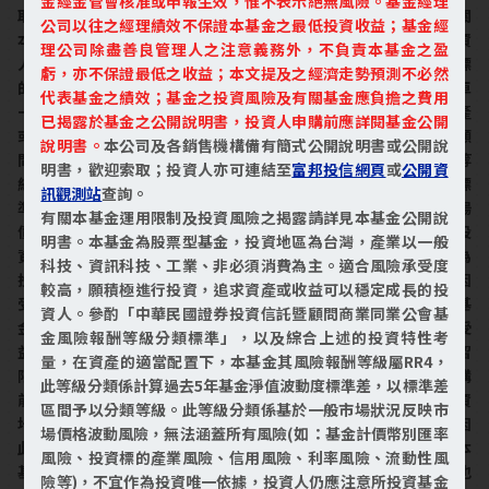
金經金管會核准或申報生效，惟不表示絕無風險。基金經理
取；投資人亦可連結至
富邦投信網頁
或
公開資訊觀測站
查詢。有關
公司以往之經理績效不保證本基金之最低投資收益；基金經
本基金運用限制及投資風險之揭露請詳見本基金公開說明書。投資
理公司除盡善良管理人之注意義務外，不負責本基金之盈
人申購本基金係持有基金受益憑證，而非本文提及之投資資產或標
虧，亦不保證最低之收益；本文提及之經濟走勢預測不必然
的。本基金為股票型基金，基金區域投資於台灣市場，並投資於單
代表基金之績效；基金之投資風險及有關基金應負擔之費用
一產業-科技業。適合風險承受度較高，願積極進行投資，追求資產
已揭露於基金之公開說明書，投資人申購前應詳閱基金公開
或收益可以穩定成長的投資人，參酌「中華民國證券投資信託暨顧
說明書。
本公司及各銷售機構備有簡式公開說明書或公開說
問商業同業公會基金風險報酬等級分類標準」，本基金風險報酬等
明書，歡迎索取；投資人亦可連結至
富邦投信網頁
或
公開資
級屬RR5，此等級分類係計算過去5年基金淨值波動度標準差，以標
訊觀測站
查詢。
準差區間予以分類等級。此等級分類係基於一般市場狀況反映市場
有關本基金運用限制及投資風險之揭露請詳見本基金公開說
價格波動風險，無法涵蓋所有風險(如：基金計價幣別匯率風險、投
明書。本基金為股票型基金，投資地區為台灣，產業以一般
資標的產業風險、信用風險、利率風險、流動性風險等)，不宜作為
科技、資訊科技、工業、非必須消費為主。適合風險承受度
投資唯一依據，投資人仍應注意所投資基金個別的風險。為避免因
較高，願積極進行投資，追求資產或收益可以穩定成長的投
受益人短線交易頻繁，造成基金管理及交易成本增加，進而損及基
資人。參酌「中華民國證券投資信託暨顧問商業同業公會基
金長期持有之受益人之權益，並稀釋基金之獲利，本基金不歡迎受
金風險報酬等級分類標準」，以及綜合上述的投資特性考
益人進行短線交易，即日起若受益人進行短線交易，本公司得保留
量，在資產的適當配置下，本基金其風險報酬等級屬RR4，
限制短線交易之受益人再次申購基金並收取相關費用之權利，申購
此等級分類係計算過去5年基金淨值波動度標準差，以標準差
前請務必詳閱公開說明書，以了解短線交易規定及相關費用。(投資
區間予以分類等級。此等級分類係基於一般市場狀況反映市
地區政治、經濟變動之風險)我國證券市場受政治因素影響頗大，因
場價格波動風險，無法涵蓋所有風險(如：基金計價幣別匯率
此國內外政經情勢、兩岸關係之互動及未來發展情況，均會影響本
風險、投資標的產業風險、信用風險、利率風險、流動性風
基金所投資證券價格之波動；此外，利率調整及產業結構等因素也
險等)，不宜作為投資唯一依據，投資人仍應注意所投資基金