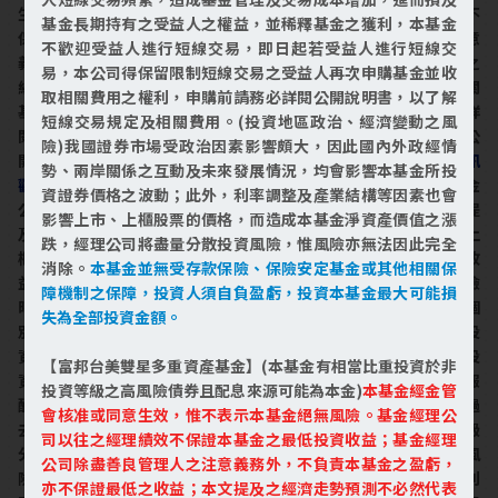
生效，惟不表示本基金絕無風險。基金經理公司以往之經理績效不
基金長期持有之受益人之權益，並稀釋基金之獲利，本基金
保證本基金之最低投資收益；基金經理公司除盡善良管理人之注意
不歡迎受益人進行短線交易，即日起若受益人進行短線交
義務外，不負責本基金之盈虧，亦不保證最低之收益；本文提及之
易，本公司得保留限制短線交易之受益人再次申購基金並收
經濟走勢預測不必然代表本基金之績效；本基金之投資風險及有關
取相關費用之權利，申購前請務必詳閱公開說明書，以了解
基金應負擔之費用已揭露於基金之公開說明書，投資人申購前應詳
短線交易規定及相關費用。(投資地區政治、經濟變動之風
閱基金公開說明書。本公司及各銷售機構備有簡式公開說明書或公
險)我國證券市場受政治因素影響頗大，因此國內外政經情
開說明書，歡迎索取；投資人亦可連結至
富邦投信網頁
或
公開資訊
勢、兩岸關係之互動及未來發展情況，均會影響本基金所投
觀測站
查詢。有關本基金運用限制及投資風險之揭露請詳見本基金
資證券價格之波動；此外，利率調整及產業結構等因素也會
公開說明書。投資人申購本基金係持有基金受益憑證，而非本文提
影響上市、上櫃股票的價格，而造成本基金淨資產價值之漲
及之投資資產或標的。本基金主要投資於中華民國境內之上市及上
跌，經理公司將盡量分散投資風險，惟風險亦無法因此完全
櫃股票，本基金雖以分散風險並積極追求長期之投資利得及維持收
消除。
本基金並無受存款保險、保險安定基金或其他相關保
益之安定為目標，惟風險無法因分散投資而完全消除，遇上述風險
障機制之保障，投資人須自負盈虧，投資本基金最大可能損
時，本基金之淨資產價值可能因此產生波動。投資人應充分了解個
失為全部投資金額。
別基金之特性與風險。本基金適合可承受中高度風險之投資人，投
資人宜斟酌個人之風險承擔能力及資金之可運用期間長短後辦理投
【富邦台美雙星多重資產基金】(本基金有相當比重投資於非
資。參酌「中華民國證券投資信託暨顧問商業同業公會基金風險報
投資等級之高風險債券且配息來源可能為本金)
本基金經金管
酬等級分類標準」，其風險報酬等級屬RR4，此等級分類係計算過
會核准或同意生效，惟不表示本基金絕無風險。基金經理公
去5年基金淨值波動度標準差，以標準差區間予以分類等級。此等級
司以往之經理績效不保證本基金之最低投資收益；基金經理
分類係基於一般市場狀況反映市場價格波動風險，無法涵蓋所有風
公司除盡善良管理人之注意義務外，不負責本基金之盈虧，
險(如：基金計價幣別匯率風險、投資標的產業風險、信用風險、利
亦不保證最低之收益；本文提及之經濟走勢預測不必然代表