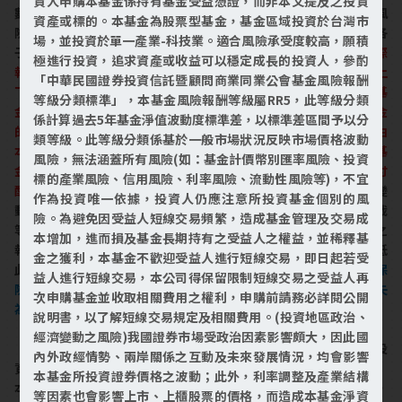
資人申購本基金係持有基金受益憑證，而非本文提及之投資
數成分股流動性不足、交易對手之信用風險、利率風險、市場風
資產或標的。本基金為股票型基金，基金區域投資於台灣市
險、及標的指數有授權終止或其他必須更換之情事，均可能致生各
場，並投資於單一產業-科技業。適合風險承受度較高，願積
子基金報酬偏離標的指數之報酬之情形。
基金配息不代表基金實際
極進行投資，追求資產或收益可以穩定成長的投資人，參酌
報酬，且過去配息不代表未來配息；基金淨值可能因市場因素而上
「中華民國證券投資信託暨顧問商業同業公會基金風險報酬
下波動，於獲配息時須一併注意基金淨值之變動。經理公司依本基
等級分類標準」，本基金風險報酬等級屬RR5，此等級分類
金收益情況，決定應分配之收益金額，且不保證最低配息率。基金
係計算過去5年基金淨值波動度標準差，以標準差區間予以分
的配息可能由基金的收益、本金或收益平準金中支付。任何涉及由
類等級。此等級分類係基於一般市場狀況反映市場價格波動
本金或收益平準金支出的部份，可能導致原始投資金額減損。本基
風險，無法涵蓋所有風險(如：基金計價幣別匯率風險、投資
金進行配息前未先扣除應負擔之相關費用，近12個月內由本金支付
標的產業風險、信用風險、利率風險、流動性風險等)，不宜
配息之相關資料公告於富邦投信公司網站。
(投資地區政治、經濟變
作為投資唯一依據，投資人仍應注意所投資基金個別的風
動之風險)投資地區之政經情勢(例如罷工、暴動、戰爭、經濟制裁
險。為避免因受益人短線交易頻繁，造成基金管理及交易成
等)或法規之變動，皆可能對本基金所參與的投資市場及投資工具之
本增加，進而損及基金長期持有之受益人之權益，並稀釋基
報酬造成直接或間接的影響。經理公司將以嚴謹的投資決策來降低
金之獲利，本基金不歡迎受益人進行短線交易，即日起若受
此風險，惟不表示風險得以完全規避。
本基金並無受存款保險、保
益人進行短線交易，本公司得保留限制短線交易之受益人再
險安定基金或其他相關保障機制之保障，投資本基金最大可能損失
次申購基金並收取相關費用之權利，申購前請務必詳閱公開
為全部投資金額。
說明書，以了解短線交易規定及相關費用。(投資地區政治、
經濟變動之風險)我國證券市場受政治因素影響頗大，因此國
【富邦美國傘型證券投資信託基金之富邦NASDAQ-100指數證券投
內外政經情勢、兩岸關係之互動及未來發展情況，均會影響
資信託基金(本基金之配息來源可能為本金及收益平準金)】
本基金所投資證券價格之波動；此外，利率調整及產業結構
本基金經金融監督管理委員會或其指定機構同意核准或申報生效，
等因素也會影響上市、上櫃股票的價格，而造成本基金淨資