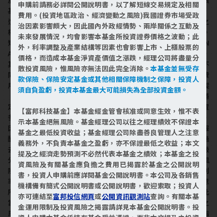
申購前請務必詳閱公開說明書，以了解短線交易規定及相關
基金不同計價幣別之淨資產價值。為避免因受益人短線交易頻繁，
費用。(投資地區政治、經濟變動之風險)我國證券市場受政
造成基金管理及交易成本增加，進而損及基金長期持有之受益人之
治因素影響頗大，因此國內外政經情勢、兩岸關係之互動及
權益，並稀釋基金之獲利，本子基金不歡迎受益人進行短線交易。
未來發展情況，均會影響本基金所投資證券價格之波動；此
短線交易之規範及處理請詳閱本基金公開說明書。投資遞延手續費N
外，利率調整及產業結構等因素也會影響上市、上櫃股票的
A類型各計價類別受益權單位及NB類型各計價類別受益權單位者，
價格，而造成本基金淨資產價值之漲跌，經理公司將盡量分
其手續費之收取將於買回時支付，且該費用將依持有期間而有所不
散投資風險，惟風險亦無法因此完全消除。
本基金並無受存
同，其餘費用之計收與前收手續費類型完全相同，亦不加計分銷費
款保險、保險安定基金或其他相關保障機制之保障，投資人
用，請參閱本基金公開說明書。本子基金屬指數型基金，以追蹤
須自負盈虧，投資本基金最大可能損失為全部投資金額。
「標普500指數」表現為基金投資組合管理之目標，追求投資組合穩
定成長機會，「標普500指數」為美國股市具代表性指數，產業配置
【富邦科技基金】本基金經金管會核准或同意生效，惟不表
多元分散在科技、金融、醫療、工業及消費等，未聚焦單一產業，
示本基金絕無風險。基金經理公司以往之經理績效不保證本
因此參酌「中華民國證券投資信託暨顧問商業同業公會基金風險報
基金之最低投資收益；基金經理公司除盡善良管理人之注意
酬等級分類標準」，其風險報酬等級為RR4，此等級分類係計算過
義務外，不負責本基金之盈虧，亦不保證最低之收益；本文
去5年基金淨值波動度標準差，以標準差區間予以分類等級。此等級
提及之經濟走勢預測不必然代表本基金之績效；本基金之投
分類係基於一般市場狀況反映市場價格波動風險，無法涵蓋所有風
資風險及有關基金應負擔之費用已揭露於基金之公開說明
險(如：基金計價幣別匯率風險、投資標的產業風險、信用風險、利
書，投資人申購前應詳閱基金公開說明書。本公司及各銷售
率風險、流動性風險等)，不宜作為投資唯一依據，投資人仍應注意
機構備有簡式公開說明書或公開說明書，歡迎索取；投資人
所投資基金個別的風險。本基金以追蹤標的指數報酬為目標，因此
亦可連結至
富邦投信網頁
或
公開資訊觀測站
查詢。有關本基
當標的指數價格波動劇烈時，基金之淨資產價值表現亦將有波動之
金運用限制及投資風險之揭露請詳見本基金公開說明書。投
風險。此外國內外政經情勢、未來發展或現有法規之變動、標的指