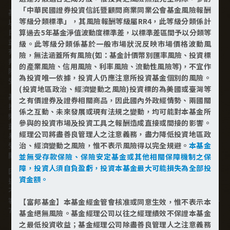
「中華民國證券投資信託暨顧問商業同業公會基金風險報酬
基金經金管會核准或同意生效，惟不表示絕無風險。基金經理公司
等級分類標準」，其風險報酬等級屬RR4，此等級分類係計
以往之經理績效不保證基金之最低投資收益；基金經理公司除盡善
良管理人之注意義務外，不負責本基金之盈虧，亦不保證最低之收
算過去5年基金淨值波動度標準差，以標準差區間予以分類等
益，投資人申購前應詳閱基金公開說明書。本公司及各銷售機構備
級。此等級分類係基於一般市場狀況反映市場價格波動風
有簡式公開說明書或公開說明書，歡迎索取；投資人亦可連結至富
險，無法涵蓋所有風險(如：基金計價幣別匯率風險、投資標
邦投信網頁或公開資訊觀測站查詢。有關本基金運用限制及投資風
的產業風險、信用風險、利率風險、流動性風險等)，不宜作
險之揭露請詳見本基金公開說明書。投資人申購本基金係持有基金
為投資唯一依據，投資人仍應注意所投資基金個別的風險。
受益憑證，而非本文提及之投資資產或標的。
(投資地區政治、經濟變動之風險)投資標的為美國或臺灣等
基金並無受存款保險、保險安定基金或其他相關保障機制之保障，
之有價證券及證券相關商品，因此國內外政經情勢、兩國關
投資基金最大可能損失為全部投資金額。為避免因受益人短線交易
係之互動、未來發展或現有法規之變動，均可能對本基金所
頻繁，造成基金管理及交易成本增加，進而損及基金長期持有之受
參與的投資市場及投資工具之報酬造成直接或間接的影響。
益人之權益，並稀釋基金之獲利，本基金不歡迎受益人進行短線交
經理公司將盡善良管理人之注意義務，盡力降低投資地區政
易，即日起若受益人進行短線交易，本公司得保留限制短線交易之
受益人再次申購基金並收取相關費用之權利，申購前請務必詳閱公
治、經濟變動之風險，惟不表示風險得以完全規避。
本基金
開說明書，以了解短線交易規定及相關費用。
並無受存款保險、保險安定基金或其他相關保障機制之保
障，投資人須自負盈虧，投資本基金最大可能損失為全部投
因金融服務業所提供之金融商品或服務所生紛爭之處理及申訴之管
資金額。
道：投資人就金融消費爭議事件應先向經理公司提出申訴，投資人
不接受處理結果者，得向金融消費爭議處理機構申請評議。本公司
客服專線 0800-070-388。財團法人金融消費評議中心電話：0800-
【富邦基金】本基金經金管會核准或同意生效，惟不表示本
789-885，網址：http://www.foi.org.tw查詢。
基金絕無風險。基金經理公司以往之經理績效不保證本基金
之最低投資收益；基金經理公司除盡善良管理人之注意義務