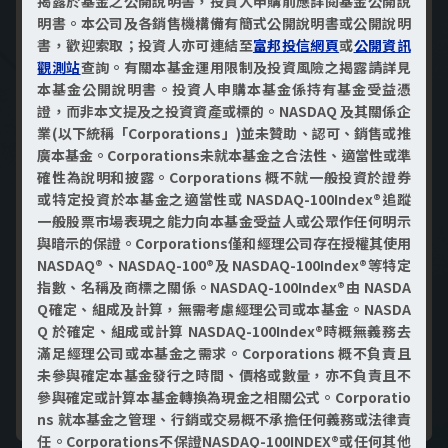
揭露於基金之公開說明書，投資人申購前應詳閱基金公開說
明書。本公司及各銷售機構備有簡式公開說明書或公開說明
書，歡迎索取；投資人亦可連結至
富邦投信網頁
或
公開資訊
觀測站
查詢。有關本基金運用限制及投資風險之揭露請詳見
本基金公開說明書。投資人申購本基金係持有基金受益憑
證，而非本文提及之投資資產或標的。NASDAQ 及其關係企
業(以下統稱「Corporations」)並未贊助、認可、銷售或推
廣本基金。Corporations未就本基金之合法性、適當性或準
確性為說明和披露。Corporations 概不就一般投資於證券
或特定投資於本基金之適當性或 NASDAQ-100Index®追蹤
一般股票市場表現之能力向本基金受益人或公眾作任何明示
與暗示的保證。Corporations僅和經理公司存在授權其使用
NASDAQ®、NASDAQ-100®及 NASDAQ-100Index®等特定
指數、名稱及商標之關係。NASDAQ-100Index®由 NASDA
Q確定、組成及計算，無需考慮經理公司或本基金。NASDA
Q 於確定、組成或計算 NASDAQ-100Index®時概無義務去
滿足經理公司或本基金之需求。Corporations 概不負責且
未參與確定本基金發行之時間、價格或數量，亦不負責且不
立即了解績效走勢
參與確定或計算本基金轉換為現金之相關公式。Corporatio
ns 就本基金之管理、行銷或交易概不承擔任何義務或法律責
任。Corporations不保證NASDAQ-100INDEX®或任何其他