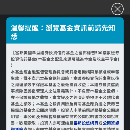
溫馨提醒：瀏覽基金資訊前請先知
悉
【富邦美國傘型證券投資信託基金之富邦標普500指數證券
投資信託基金(本基金之配息來源可能為本金及收益平準金)
】
本基金經金融監督管理委員會或其指定機構同意核准或申報
生效，惟不表示本基金絕無風險。本證券投資信託事業以往
之經理績效不保證本基金之最低投資收益；本證券投資信託
事業除盡善良管理人之注意義務外，不負責本基金之盈虧，
亦不保證最低之收益，本文提及之經濟走勢預測不必然代表
基金之績效；本基金之投資風險及有關基金應負擔之費用已
揭露於基金之公開說明書，投資人申購前應詳閱基金公開說
明書。本公司及各銷售機構備有簡式公開說明書或公開說明
書，歡迎索取；投資人亦可連結至
富邦投信網頁
或
公開資訊
觀測站
查詢。有關本基金運用限制及投資風險之揭露請詳見