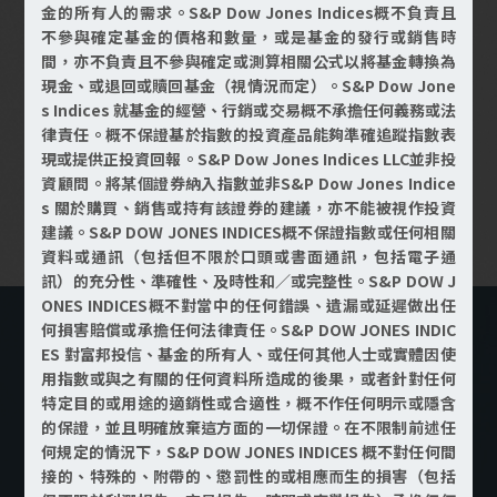
金的所有人的需求。S&P Dow Jones Indices概不負責且
不參與確定基金的價格和數量，或是基金的發行或銷售時
間，亦不負責且不參與確定或測算相關公式以將基金轉換為
多元產品豐富選
投資人信賴品牌
屢獲國內外專業
現金、或退回或贖回基金（視情況而定）。S&P Dow Jone
擇
旗下多達
管理規模達
機構
超過
s Indices 就基金的經營、行銷或交易概不承擔任何義務或法
律責任。概不保證基於指數的投資產品能夠準確追蹤指數表
現或提供正投資回報。S&P Dow Jones Indices LLC並非投
檔基金
億元
項大獎
資顧問。將某個證券納入指數並非S&P Dow Jones Indice
s 關於購買、銷售或持有該證券的建議，亦不能被視作投資
資料來源：各大獎項詳情請見
富邦投信官網
，資料截止至2026/1
建議。S&P DOW JONES INDICES概不保證指數或任何相關
資料或通訊（包括但不限於口頭或書面通訊，包括電子通
訊）的充分性、準確性、及時性和／或完整性。S&P DOW J
ONES INDICES概不對當中的任何錯誤、遺漏或延遲做出任
何損害賠償或承擔任何法律責任。S&P DOW JONES INDIC
ES 對富邦投信、基金的所有人、或任何其他人士或實體因使
用指數或與之有關的任何資料所造成的後果，或者針對任何
特定目的或用途的適銷性或合適性，概不作任何明示或隱含
的保證，並且明確放棄這方面的一切保證。在不限制前述任
何規定的情況下，S&P DOW JONES INDICES 概不對任何間
接的、特殊的、附帶的、懲罰性的或相應而生的損害（包括