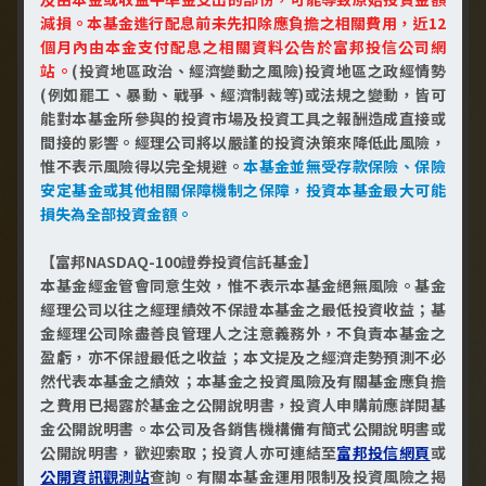
減損。本基金進行配息前未先扣除應負擔之相關費用，近12
立即了解
個月內由本金支付配息之相關資料公告於富邦投信公司網
站。
(投資地區政治、經濟變動之風險)投資地區之政經情勢
(例如罷工、暴動、戰爭、經濟制裁等)或法規之變動，皆可
能對本基金所參與的投資市場及投資工具之報酬造成直接或
間接的影響。經理公司將以嚴謹的投資決策來降低此風險，
惟不表示風險得以完全規避。
本基金並無受存款保險、保險
安定基金或其他相關保障機制之保障，投資本基金最大可能
損失為全部投資金額。
【富邦NASDAQ-100證券投資信託基金】
基金以追蹤NASDAQ-100指數
本基金經金管會同意生效，惟不表示本基金絕無風險。基金
（NASDAQ-100 Index）為投資目標，參
經理公司以往之經理績效不保證本基金之最低投資收益；基
與美股市場。
金經理公司除盡善良管理人之注意義務外，不負責本基金之
NASDAQ-100指數聚焦強勁科技洪流趨
盈虧，亦不保證最低之收益；本文提及之經濟走勢預測不必
勢，輕鬆自動掌握主流新經濟。
然代表本基金之績效；本基金之投資風險及有關基金應負擔
之費用已揭露於基金之公開說明書，投資人申購前應詳閱基
指數化投資，基金持股組合透明且容易掌
金公開說明書。本公司及各銷售機構備有簡式公開說明書或
握。
公開說明書，歡迎索取；投資人亦可連結至
富邦投信網頁
或
公開資訊觀測站
查詢。有關本基金運用限制及投資風險之揭