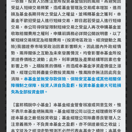
一依據，投資人仍應注意所投資基金個別的風險。為避免因
es® 是 Dow Jones Trademark Holdings LLC（Dow Jones）的
受益人短線交易頻繁，造成基金管理及交易成本增加，進而
註冊商標；這些商標已授權予SPDJI使用，並已從屬授權予富邦投
損及基金長期持有之受益人之權益，並稀釋基金之獲利，本
信用於特定用途。SPDJI、Dow Jones、S&P及其各自的附屬公司
基金不歡迎受益人進行短線交易，即日起若受益人進行短線
（統稱S&P Dow Jones Indices）均不保薦、擔保、銷售或推廣富
交易，本公司得保留限制短線交易之受益人再次申購基金並
邦投信的富邦標普500 ETF基金／富邦標普500指數型基金(以下統
收取相關費用之權利，申購前請務必詳閱公開說明書，以了
稱「基金」)。S&P Dow Jones Indices概不就一般投資於證券或
解短線交易規定及相關費用。(投資地區政治、經濟變動之風
特別投資於基金的合理性或指數追蹤一般市場表現的能力，向基金
險)我國證券市場受政治因素影響頗大，因此國內外政經情
的所有人或任何公眾成員做出任何明示或隱含的聲明或保證。就指
勢、兩岸關係之互動及未來發展情況，均會影響本基金所投
數而言，S&P Dow Jones Indices 與富邦投信的唯一關係，是指
資證券價格之波動；此外，利率調整及產業結構等因素也會
數及 S&P Dow Jones Indices和／或其許可人的特定商標、服務
影響上市、上櫃股票的價格，而造成本基金淨資產價值之漲
標章和／或商品名的授權。指數由S&P Dow Jones Indices確定、
跌，經理公司將盡量分散投資風險，惟風險亦無法因此完全
組成及測算，無需考慮富邦投信或基金。S&P Dow Jones Indices
消除。
本基金並無受存款保險、保險安定基金或其他相關保
在確定、組成或測算指數時概無義務考慮富邦投信或基金的所有人
障機制之保障，投資人須自負盈虧，投資本基金最大可能損
的需求。S&P Dow Jones Indices概不負責且不參與確定基金的價
失為全部投資金額。
格和數量，或是基金的發行或銷售時間，亦不負責且不參與確定或
測算相關公式以將基金轉換為現金、或退回或贖回基金（視情況而
【富邦精銳中小基金】本基金經金管會核准或同意生效，惟
定）。S&P Dow Jones Indices 就基金的經營、行銷或交易概不
不表示本基金絕無風險。基金經理公司以往之經理績效不保
承擔任何義務或法律責任。概不保證基於指數的投資產品能夠準確
證本基金之最低投資收益；基金經理公司除盡善良管理人之
追蹤指數表現或提供正投資回報。S&P Dow Jones Indices LLC並
注意義務外，不負責本基金之盈虧，亦不保證最低之收益；
非投資顧問。將某個證券納入指數並非S&P Dow Jones Indices
本文提及之經濟走勢預測不必然代表本基金之績效；本基金