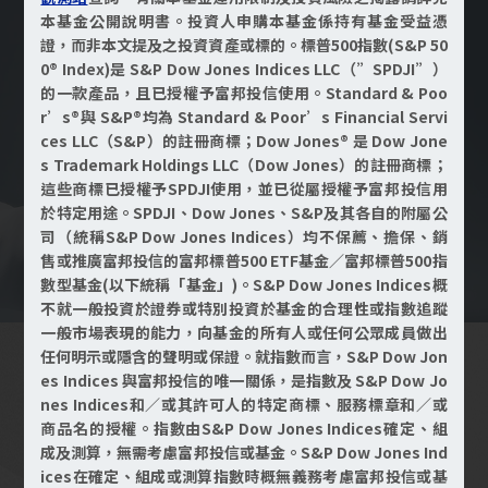
本基金公開說明書。投資人申購本基金係持有基金受益憑
證，而非本文提及之投資資產或標的。標普500指數(S&P 50
0® Index)是 S&P Dow Jones Indices LLC（”SPDJI”）
的一款產品，且已授權予富邦投信使用。Standard & Poo
r’s®與 S&P®均為 Standard & Poor’s Financial Servi
ces LLC（S&P）的註冊商標；Dow Jones® 是 Dow Jone
s Trademark Holdings LLC（Dow Jones）的註冊商標；
這些商標已授權予SPDJI使用，並已從屬授權予富邦投信用
於特定用途。SPDJI、Dow Jones、S&P及其各自的附屬公
司（統稱S&P Dow Jones Indices）均不保薦、擔保、銷
售或推廣富邦投信的富邦標普500 ETF基金／富邦標普500指
數型基金(以下統稱「基金」)。S&P Dow Jones Indices概
不就一般投資於證券或特別投資於基金的合理性或指數追蹤
一般市場表現的能力，向基金的所有人或任何公眾成員做出
任何明示或隱含的聲明或保證。就指數而言，S&P Dow Jon
es Indices 與富邦投信的唯一關係，是指數及 S&P Dow Jo
nes Indices和／或其許可人的特定商標、服務標章和／或
商品名的授權。指數由S&P Dow Jones Indices確定、組
成及測算，無需考慮富邦投信或基金。S&P Dow Jones Ind
ices在確定、組成或測算指數時概無義務考慮富邦投信或基