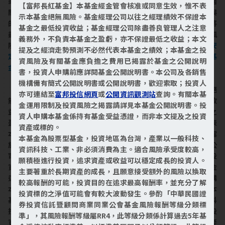
或臺灣等之有價證券及證券相關商品，因此國內外政經情勢、兩國
【富邦長紅基金】本基金經金管會核准或同意生效，惟不表
關係之互動、未來發展或現有法規之變動，均可能對本基金所參與
示本基金絕無風險。基金經理公司以往之經理績效不保證本
的投資市場及投資工具之報酬造成直接或間接的影響。經理公司將
基金之最低投資收益；基金經理公司除盡善良管理人之注意
盡善良管理人之注意義務，盡力降低投資地區政治、經濟變動之風
義務外，不負責本基金之盈虧，亦不保證最低之收益；本文
險，惟不表示風險得以完全規避。
本基金並無受存款保險、保險安
提及之經濟走勢預測不必然代表本基金之績效；本基金之投
定基金或其他相關保障機制之保障，投資人須自負盈虧，投資本基
資風險及有關基金應負擔之費用已揭露於基金之公開說明
金最大可能損失為全部投資金額。
書，投資人申購前應詳閱基金公開說明書。本公司及各銷售
機構備有簡式公開說明書或公開說明書，歡迎索取；投資人
【富邦基金】本基金經金管會核准或同意生效，惟不表示本基金絕
亦可連結至
富邦投信網頁
或
公開資訊觀測站
查詢。有關本基
無風險。基金經理公司以往之經理績效不保證本基金之最低投資收
金運用限制及投資風險之揭露請詳見本基金公開說明書。投
益；基金經理公司除盡善良管理人之注意義務外，不負責本基金之
資人申購本基金係持有基金受益憑證，而非本文提及之投資
盈虧，亦不保證最低之收益；本文提及之經濟走勢預測不必然代表
資產或標的。
本基金之績效；本基金之投資風險及有關基金應負擔之費用已揭露
本基金為股票型基金，投資地區為台灣，產業以一般科技、
於基金之公開說明書，投資人申購前應詳閱基金公開說明書。本公
資訊科技、工業、非必須消費為主。適合風險承受度較高，
司及各銷售機構備有簡式公開說明書或公開說明書，歡迎索取；投
願積極進行投資，追求資產或收益可以穩定成長的投資人。
資人亦可連結至
富邦投信網頁
或
公開資訊觀測站
查詢。有關本基金
主要著重於長期資產的成長，且願意接受額外的風險以換取
運用限制及投資風險之揭露請詳見本基金公開說明書。投資人申購
較高報酬的可能，投資目的在追求最高報酬率，並充分了解
本基金係持有基金受益憑證，而非本文提及之投資資產或標的。本
投資標的之淨值可能會有較大波動發生。參酌「中華民國證
基金為股票型基金，投資地區為台灣，產業以一般科技、資訊科
券投資信託暨顧問商業同業公會基金風險報酬等級分類標
技、工業、非必須消費為主。適合風險承受度較高，願積極進行投
準」，其風險報酬等級屬RR4，此等級分類係計算過去5年基
資，追求資產或收益可以穩定成長的投資人。主要著重於長期資產