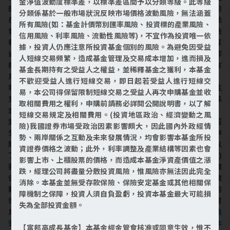
金淨值波動度標準差，以標準差區間予以分類等級。此等級
的成長，且願意接受額外的風險以換取較高報酬的可能，投資目的
分類係基於一般市場狀況反映市場價格波動風險，無法涵蓋
在追求最高報酬率，並充分了解投資標的之淨值可能會有較大波動
所有風險(如：基金計價幣別匯率風險、投資標的產業風險、
發生。參酌「中華民國證券投資信託暨顧問商業同業公會基金風險
信用風險、利率風險、流動性風險等)，不宜作為投資唯一依
報酬等級分類標準」，其風險報酬等級屬RR4，此等級分類係計算
據，投資人仍應注意所投資基金個別的風險。為避免因受益
過去5年基金淨值波動度標準差，以標準差區間予以分類等級。此等
人短線交易頻繁，造成基金管理及交易成本增加，進而損及
級分類係基於一般市場狀況反映市場價格波動風險，無法涵蓋所有
基金長期持有之受益人之權益，並稀釋基金之獲利，本基金
風險(如：基金計價幣別匯率風險、投資標的產業風險、信用風險、
不歡迎受益人進行短線交易，即日起若受益人進行短線交
利率風險、流動性風險等)，不宜作為投資唯一依據，投資人仍應注
易，本公司得保留限制短線交易之受益人再次申購基金並收
意所投資基金個別的風險。為避免因受益人短線交易頻繁，造成基
取相關費用之權利，申購前請務必詳閱公開說明書，以了解
金管理及交易成本增加，進而損及基金長期持有之受益人之權益，
短線交易規定及相關費用。(投資地區政治、經濟變動之風
並稀釋基金之獲利，本基金不歡迎受益人進行短線交易，即日起若
險)我國證券市場受政治因素影響頗大，因此國內外政經情
受益人進行短線交易，本公司得保留限制短線交易之受益人再次申
勢、兩岸關係之互動及未來發展情況，均會影響本基金所投
購基金並收取相關費用之權利，申購前請務必詳閱公開說明書，以
資證券價格之波動；此外，利率調整及產業結構等因素也會
了解短線交易規定及相關費用。(投資地區政治、經濟變動之風險)
影響上市、上櫃股票的價格，而造成本基金淨資產價值之漲
我國證券市場受政治因素影響頗大，因此國內外政經情勢、兩岸關
跌，經理公司將盡量分散投資風險，惟風險亦無法因此完全
係之互動及未來發展情況，均會影響本基金所投資證券價格之波
消除。本基金並無受存款保險、保險安定基金或其他相關保
動；此外，利率調整及產業結構等因素也會影響上市、上櫃股票的
障機制之保障，投資人須自負盈虧，投資本基金最大可能損
價格，而造成本基金淨資產價值之漲跌，經理公司將盡量分散投資
失為全部投資金額。
風險，惟風險亦無法因此完全消除。
本基金並無受存款保險、保險
安定基金或其他相關保障機制之保障，投資人須自負盈虧，投資本
【富邦高成長基金】本基金經金管會核准或同意生效，惟不