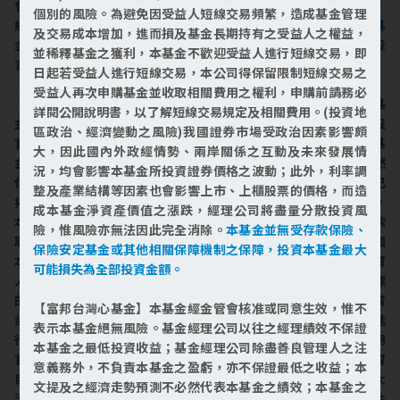
會影響上市、上櫃股票的價格，而造成本基金淨資產價值之漲跌，
個別的風險。為避免因受益人短線交易頻繁，造成基金管理
經理公司將盡量分散投資風險，惟風險亦無法因此完全消除。
本基
及交易成本增加，進而損及基金長期持有之受益人之權益，
金並無受存款保險、保險安定基金或其他相關保障機制之保障，投
並稀釋基金之獲利，本基金不歡迎受益人進行短線交易，即
資人須自負盈虧，投資本基金最大可能損失為全部投資金額。
日起若受益人進行短線交易，本公司得保留限制短線交易之
受益人再次申購基金並收取相關費用之權利，申購前請務必
【富邦精準基金】本基金經金管會核准或同意生效，惟不表示本基
詳閱公開說明書，以了解短線交易規定及相關費用。(投資地
金絕無風險。基金經理公司以往之經理績效不保證本基金之最低投
區政治、經濟變動之風險)我國證券市場受政治因素影響頗
資收益；基金經理公司除盡善良管理人之注意義務外，不負責本基
大，因此國內外政經情勢、兩岸關係之互動及未來發展情
金之盈虧，亦不保證最低之收益；本文提及之經濟走勢預測不必然
況，均會影響本基金所投資證券價格之波動；此外，利率調
代表本基金之績效；本基金之投資風險及有關基金應負擔之費用已
整及產業結構等因素也會影響上市、上櫃股票的價格，而造
揭露於基金之公開說明書，投資人申購前應詳閱基金公開說明書。
成本基金淨資產價值之漲跌，經理公司將盡量分散投資風
本公司及各銷售機構備有簡式公開說明書或公開說明書，歡迎索
險，惟風險亦無法因此完全消除。
本基金並無受存款保險、
取；投資人亦可連結至
富邦投信網頁
或
公開資訊觀測站
查詢。有關
保險安定基金或其他相關保障機制之保障，投資本基金最大
本基金運用限制及投資風險之揭露請詳見本基金公開說明書。投資
可能損失為全部投資金額。
人申購本基金係持有基金受益憑證，而非本文提及之投資資產或標
的。本基金為股票型基金，投資地區為台灣，產業以一般科技、資
【富邦台灣心基金】本基金經金管會核准或同意生效，惟不
訊科技、工業、非必須消費為主。適合風險承受度較高，願積極進
表示本基金絕無風險。基金經理公司以往之經理績效不保證
行投資，追求資產或收益可以穩定成長的投資人。主要著重於長期
本基金之最低投資收益；基金經理公司除盡善良管理人之注
資產的成長，且願意接受額外的風險以換取較高報酬的可能，投資
意義務外，不負責本基金之盈虧，亦不保證最低之收益；本
目的在追求最高報酬率，並充分了解投資標的之淨值可能會有較大
文提及之經濟走勢預測不必然代表本基金之績效；本基金之
波動發生。參酌「中華民國證券投資信託暨顧問商業同業公會基金