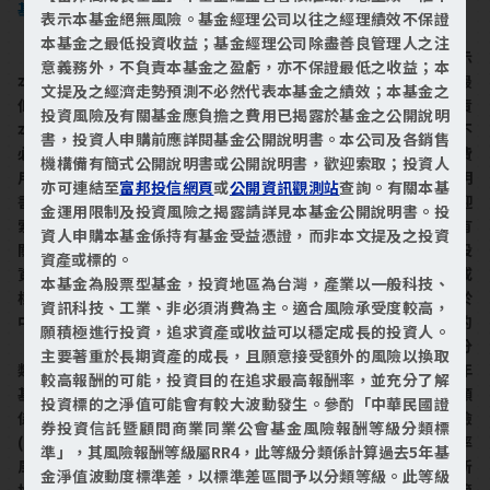
基金最大可能損失為全部投資金額。
表示本基金絕無風險。基金經理公司以往之經理績效不保證
本基金之最低投資收益；基金經理公司除盡善良管理人之注
【富邦精銳中小基金】本基金經金管會核准或同意生效，惟不表示
意義務外，不負責本基金之盈虧，亦不保證最低之收益；本
本基金絕無風險。基金經理公司以往之經理績效不保證本基金之最
文提及之經濟走勢預測不必然代表本基金之績效；本基金之
低投資收益；基金經理公司除盡善良管理人之注意義務外，不負責
投資風險及有關基金應負擔之費用已揭露於基金之公開說明
本基金之盈虧，亦不保證最低之收益；本文提及之經濟走勢預測不
書，投資人申購前應詳閱基金公開說明書。本公司及各銷售
必然代表本基金之績效；本基金之投資風險及有關基金應負擔之費
機構備有簡式公開說明書或公開說明書，歡迎索取；投資人
用已揭露於基金之公開說明書，投資人申購前應詳閱基金公開說明
亦可連結至
富邦投信網頁
或
公開資訊觀測站
查詢。有關本基
書。本公司及各銷售機構備有簡式公開說明書或公開說明書，歡迎
金運用限制及投資風險之揭露請詳見本基金公開說明書。投
索取；投資人亦可連結至
富邦投信網頁
或
公開資訊觀測站
查詢。有
資人申購本基金係持有基金受益憑證，而非本文提及之投資
關本基金運用限制及投資風險之揭露請詳見本基金公開說明書。投
資產或標的。
資人申購本基金係持有基金受益憑證，而非本文提及之投資資產或
本基金為股票型基金，投資地區為台灣，產業以一般科技、
標的。本基金為股票型基金，基金區域投資於台灣市場，並投資於
資訊科技、工業、非必須消費為主。適合風險承受度較高，
中小型股。適合風險承受度較高，願積極進行投資之投資人，參酌
願積極進行投資，追求資產或收益可以穩定成長的投資人。
「中華民國證券投資信託暨顧問商業同業公會基金風險報酬等級分
主要著重於長期資產的成長，且願意接受額外的風險以換取
類標準」，本基金風險報酬等級屬RR5，此等級分類係計算過去5年
較高報酬的可能，投資目的在追求最高報酬率，並充分了解
基金淨值波動度標準差，以標準差區間予以分類等級。此等級分類
投資標的之淨值可能會有較大波動發生。參酌「中華民國證
係基於一般市場狀況反映市場價格波動風險，無法涵蓋所有風險
券投資信託暨顧問商業同業公會基金風險報酬等級分類標
(如：基金計價幣別匯率風險、投資標的產業風險、信用風險、利率
準」，其風險報酬等級屬RR4，此等級分類係計算過去5年基
風險、流動性風險等)，不宜作為投資唯一依據，投資人仍應注意所
金淨值波動度標準差，以標準差區間予以分類等級。此等級
投資基金個別的風險。為避免因受益人短線交易頻繁，造成基金管