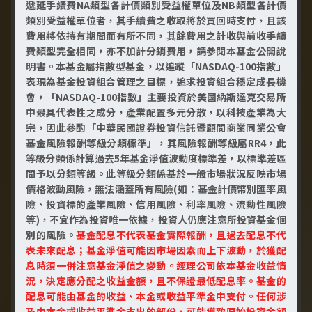
遞延手續費NA類型各計價類別受益權單位及NB類型各計價
分別發行對應指數型基金，皆為國內首檔追蹤對應
類別受益權單位者，其手續費之收取將於買回時支付，且該
指數之指數型基金，提供投資人切入美股投資更多
費用將依持有期間而有所不同，其餘費用之計收與前收手續
元選擇，產品架構具有高度客製化特性。
費類型完全相同，亦不加計分銷費用，請參閱本基金公開說
明書。本基金屬指數型基金，以追蹤「NASDAQ-100指數」
表現為基金投資組合管理之目標，追求投資組合穩定成長機
會，「NASDAQ-100指數」主要投資於美國納斯達克交易所
中最具代表性之成分，產業配置多元分散，以科技產業為大
宗，因此參酌「中華民國證券投資信託暨顧問商業同業公會
基金風險報酬等級分類標準」，其風險報酬等級屬RR4，此
等級分類係計算過去5年基金淨值波動度標準差，以標準差區
全球規模前三大ETF皆追蹤標普500指
間予以分類等級。此等級分類係基於一般市場狀況反映市場
數，本基金以追蹤標普500指數（S&P
價格波動風險，無法涵蓋所有風險(如：基金計價幣別匯率風
500 Index）為投資目標，參與美股市
險、投資標的產業風險、信用風險、利率風險、流動性風險
場。
等)，不宜作為投資唯一依據，投資人仍應注意所投資基金個
別的風險。
基金配息不代表基金實際報酬，且過去配息不代
標普500指數掌握產業輪動，強勢產業投
表未來配息；基金淨值可能因市場因素而上下波動，於獲配
資機會不漏接。
息時須一併注意基金淨值之變動。經理公司依本基金收益情
指數化投資，基金持股組合透明且容易掌
況，決定應分配之收益金額，且不保證最低配息率。基金的
握。
配息可能由基金的收益、本金或收益平準金中支付。任何涉
及由本金或收益平準金支出的部份，可能導致原始投資金額