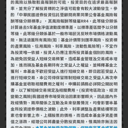
的風險以換取較高報酬的可能，投資目的在追求最高報酬
之相關公式。Corporations 就本基金之管理、行銷或交易概不承
率，並充分了解投資標的之淨值可能會有較大波動發生。參
擔任何義務或法律責任。Corporations不保證NASDAQ-100INDE
酌「中華民國證券投資信託暨顧問商業同業公會基金風險報
X®或任何其他相關數據的準確性以及運算之穩定狀況。Corporatio
酬等級分類標準」，其風險報酬等級屬RR4，此等級分類係
ns 就經理公司、本基金受益人或任何其他自然人或實體使用NASD
計算過去5年基金淨值波動度標準差，以標準差區間予以分類
AQ-100INDEX®或任何其他相關數據造成之結果，概不作任何明示
等級。此等級分類係基於一般市場狀況反映市場價格波動風
或暗示之保證。Corporations對於使用NASDAQ-100INDEX®以及
險，無法涵蓋所有風險(如：基金計價幣別匯率風險、投資標
其他相關數據之適銷性或針對某些特定目的之合適性概不作任何明
的產業風險、信用風險、利率風險、流動性風險等)，不宜作
示或暗示保證，亦明確放棄為任何保證。針對前述事項以及其他未
為投資唯一依據，投資人仍應注意所投資基金個別的風險。
能載明之狀況，Corporations概不對任何利潤損失、特定的、附加
為避免因受益人短線交易頻繁，造成基金管理及交易成本增
的、懲罰性的、間接性的或結果性的損害承擔法律責任，即使其已
加，進而損及基金長期持有之受益人之權益，並稀釋基金之
獲悉可能會發生該等損害，亦同。本基金計價幣別包含新臺幣與美
獲利，本基金不歡迎受益人進行短線交易，即日起若受益人
元計價二種計價幣別，如投資人以其他非本基金計價幣別之貨幣換
進行短線交易，本公司得保留限制短線交易之受益人再次申
匯時，須承擔銀行報價之買賣價差風險，且投資本基金或投資後取
購基金並收取相關費用之權利，申購前請務必詳閱公開說明
得之買回價金，需自行承擔匯率變動之風險，投資人尚須承擔匯款
書，以了解短線交易規定及相關費用。(投資地區政治、經濟
費用，外幣匯款費用可能高於新臺幣匯款費用；此外，基金可能投
變動之風險)我國證券市場受政治因素影響頗大，因此國內外
資於非基金計價幣別的投資標的，當不同幣別間之匯率產生較大變
政經情勢、兩岸關係之互動及未來發展情況，均會影響本基
化時，將會影響該基金不同計價幣別之淨資產價值。為避免因受益
金所投資證券價格之波動；此外，利率調整及產業結構等因
人短線交易頻繁，造成基金管理及交易成本增加，進而損及基金長
素也會影響上市、上櫃股票的價格，而造成本基金淨資產價
期持有之受益人之權益，並稀釋基金之獲利，本子基金不歡迎受益
值之漲跌，經理公司將盡量分散投資風險，惟風險亦無法因
人進行短線交易。短線交易之規範及處理請詳閱本基金公開說明
此完全消除。
本基金並無受存款保險、保險安定基金或其他