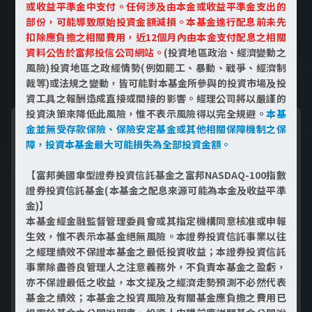
或收益平準金中支付。任何涉及由本金或收益平準金支出的
部份，可能導致原始投資金額減損。本基金進行配息前未先
扣除應負擔之相關費用，近12個月內由本金支付配息之相關
資料公告於富邦投信公司網站。
(投資地區政治、經濟變動之
風險)投資地區之政經情勢(例如罷工、暴動、戰爭、經濟制
月配
裁等)或法規之變動，皆可能對本基金所參與的投資市場及投
成長型
戰略型
息型
資工具之報酬造成直接或間接的影響。經理公司將以嚴謹的
投資決策來降低此風險，惟不表示風險得以完全規避。
本基
金並無受存款保險、保險安定基金或其他相關保障機制之保
障，投資本基金最大可能損失為全部投資金額。
【富邦美國傘型證券投資信託基金之富邦NASDAQ-100指數
證券投資信託基金(本基金之配息來源可能為本金及收益平準
金)】
台美雙市場＋多重資產配置，打造退休準備！
本基金經金融監督管理委員會或其指定機構同意核准或申報
本基金提供月配息類型及多幣別機制供選擇。
生效，惟不表示本基金絕無風險。本證券投資信託事業以往
之經理績效不保證本基金之最低投資收益；本證券投資信託
三多配置策略
事業除盡善良管理人之注意義務外，不負責本基金之盈虧，
亦不保證最低之收益，本文提及之經濟走勢預測不必然代表
多重核心首選
基金之績效；本基金之投資風險及有關基金應負擔之費用已