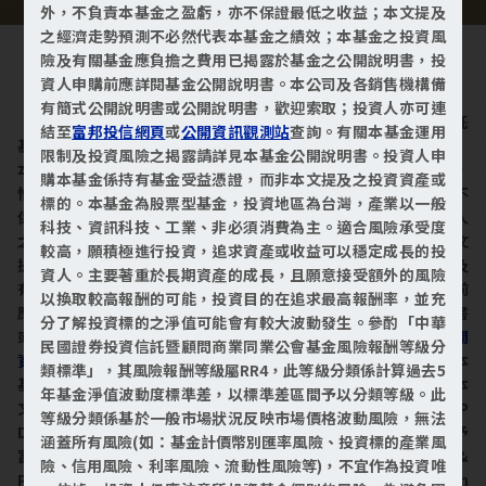
外，不負責本基金之盈虧，亦不保證最低之收益；本文提及
之經濟走勢預測不必然代表本基金之績效；本基金之投資風
險及有關基金應負擔之費用已揭露於基金之公開說明書，投
基金警語
資人申購前應詳閱基金公開說明書。本公司及各銷售機構備
有簡式公開說明書或公開說明書，歡迎索取；投資人亦可連
【富邦美國傘型證券投資信託基金之富邦標普500指數證券投資信託
結至
富邦投信網頁
或
公開資訊觀測站
查詢。有關本基金運用
基金(本基金之配息來源可能為本金及收益平準金) 】
限制及投資風險之揭露請詳見本基金公開說明書。投資人申
本基金經金融監督管理委員會或其指定機構同意核准或申報生效，
購本基金係持有基金受益憑證，而非本文提及之投資資產或
惟不表示本基金絕無風險。本證券投資信託事業以往之經理績效不
標的。本基金為股票型基金，投資地區為台灣，產業以一般
保證本基金之最低投資收益；本證券投資信託事業除盡善良管理人
科技、資訊科技、工業、非必須消費為主。適合風險承受度
之注意義務外，不負責本基金之盈虧，亦不保證最低之收益，本文
較高，願積極進行投資，追求資產或收益可以穩定成長的投
提及之經濟走勢預測不必然代表基金之績效；本基金之投資風險及
資人。主要著重於長期資產的成長，且願意接受額外的風險
有關基金應負擔之費用已揭露於基金之公開說明書，投資人申購前
以換取較高報酬的可能，投資目的在追求最高報酬率，並充
應詳閱基金公開說明書。本公司及各銷售機構備有簡式公開說明書
分了解投資標的之淨值可能會有較大波動發生。參酌「中華
或公開說明書，歡迎索取；投資人亦可連結至
富邦投信網頁
或
公開
民國證券投資信託暨顧問商業同業公會基金風險報酬等級分
資訊觀測站
查詢。有關本基金運用限制及投資風險之揭露請詳見本
類標準」，其風險報酬等級屬RR4，此等級分類係計算過去5
基金公開說明書。投資人申購本基金係持有基金受益憑證，而非本
年基金淨值波動度標準差，以標準差區間予以分類等級。此
文提及之投資資產或標的。標普500指數(S&P 500® Index)是 S&P
等級分類係基於一般市場狀況反映市場價格波動風險，無法
Dow Jones Indices LLC（”SPDJI”）的一款產品，且已授權予
涵蓋所有風險(如：基金計價幣別匯率風險、投資標的產業風
富邦投信使用。Standard & Poor’s®與 S&P®均為 Standard &
險、信用風險、利率風險、流動性風險等)，不宜作為投資唯
Poor’s Financial Services LLC（S&P）的註冊商標；Dow Jon