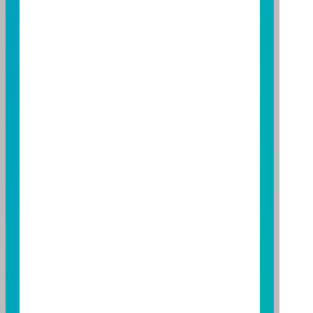
台中分公司
台中市柳川西路二段196號7樓
TEL：(04)2220-7166
FAX：(04)2220-7128
高雄分公司
高雄市民族二路95號3樓
TEL：(07)238-4577
FAX：(07)236-4571
基金警語
+
【富邦投信獨立經營管理】
基金經金管會核准或同意生效，惟不表示絕無風險。基
金經理公司以往之經理績效不保證基金之最低投資收
益；基金經理公司除盡善良管理人之注意義務外，不負