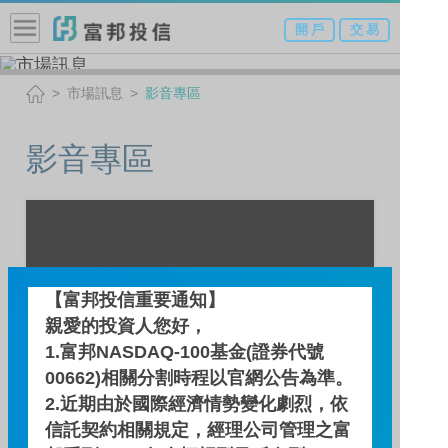
開 戶
交 易
市場訊息
影音專區
影音專區
【富邦投信重要通知】
親愛的投資人您好，
1.富邦NASDAQ-100基金(證券代號
00662)相關分割時程以官網公告為準。
2.近期由於國際經濟情勢變化劇烈，依
信託契約相關規定，經理公司管理之富