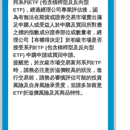
邦系列ETF (包含槓桿型及反向型
投資淨零轉型優等生
ETF)，經過經理公司專業評估後，認
為有無法在期貨或證券交易市場賣出滿
從台灣出發，掌握企業的永續價值，首檔全
足申購人或受益人於申購及買回所對應
面淨零ETF搶攻永續商機！
之標的指數成分證券部位或數量者，經
理公司【有權得決定】於初級市場是否
日期 : 2025/09/03
影片長度：
接受系列ETF (包含槓桿型及反向型
ETF) 申購申請或買回申請。
提醒您，於次級市場交易富邦系列ETF
下一則
時，請務必注意折溢價較高的狀況，進
看更多
行交易前，請務必審慎評估可能的投資
風險及自身風險承受度，並請多加留意
ETF折溢價風險及其商品特性。
相關影片推薦