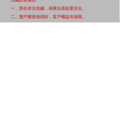
洗錢防制警語
一、防杜非法洗錢，保障自身財產安全。
二、開戶審查做得好，客戶權益有保障。
三、自己權益要顧好，淪為人頭累累累！
114年金管投信新字第001號。
網站導覽
客戶資料共享管理隱私權政策
洗錢防制宣導
消費者保護
Fubon.com網站個人資料保護告知聲明
投資人資訊安全說明
隱私權聲明
個人資料保護法應告知投資人事項