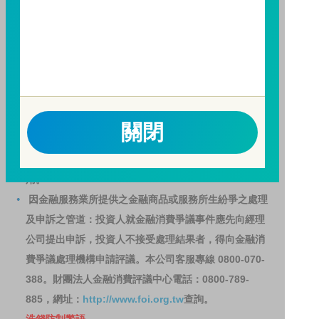
訊觀測站
查詢。
基金並無受存款保險、保險安定基金或其他相關保障機
制之保障，投資基金最大可能損失為全部投資金額。
為
避免因受益人短線交易頻繁，造成基金管理及交易成本
增加，進而損及基金長期持有之受益人之權益，並稀釋
基金之獲利，本基金不歡迎受益人進行短線交易，即日
起若受益人進行短線交易，本公司得保留限制短線交易
關閉
之受益人再次申購基金並收取相關費用之權利，申購前
請務必詳閱公開說明書，以了解短線交易規定及相關費
用。
因金融服務業所提供之金融商品或服務所生紛爭之處理
及申訴之管道：投資人就金融消費爭議事件應先向經理
公司提出申訴，投資人不接受處理結果者，得向金融消
費爭議處理機構申請評議。本公司客服專線 0800-070-
388。財團法人金融消費評議中心電話：0800-789-
885，網址：
http://www.foi.org.tw
查詢。