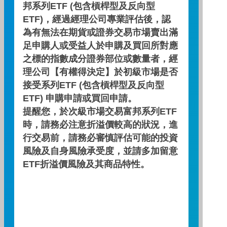
邦系列ETF (包含槓桿型及反向型
009802預約申購
ETF)，經過經理公司專業評估後，認
為有無法在期貨或證券交易市場賣出滿
009802將於2025/2/24(一)~2025/2/26(三)正式
足申購人或受益人於申購及買回所對應
募集。富邦投信於2025/2/14(五)上午
9:00~2025/2/21(五)下午4：30開放預約申
之標的指數成分證券部位或數量者，經
購，只要五步驟，輕鬆完成預約申購，想參
理公司【有權得決定】於初級市場是否
與台股投資千萬不要錯過！
接受系列ETF (包含槓桿型及反向型
ETF) 申購申請或買回申請。
日期 : 2025/02/13
影片長度：
提醒您，於次級市場交易富邦系列ETF
時，請務必注意折溢價較高的狀況，進
行交易前，請務必審慎評估可能的投資
下一則
看更多
風險及自身風險承受度，並請多加留意
ETF折溢價風險及其商品特性。
相關影片推薦