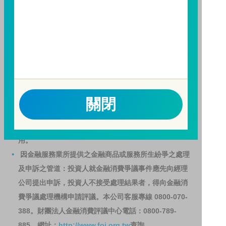
訊觀測站
查詢。
基金並無受存款保險、保險安定基金或其他相關保障機
制之保障，投資基金最大可能損失為全部投資金額。
為
避免因受益人短線交易頻繁，造成基金管理及交易成本
增加，進而損及基金長期持有之受益人之權益，並稀釋
基金之獲利，本基金不歡迎受益人進行短線交易，即日
起若受益人進行短線交易，本公司得保留限制短線交易
關閉
之受益人再次申購基金並收取相關費用之權利，申購前
請務必詳閱公開說明書，以了解短線交易規定及相關費
用。
因金融服務業所提供之金融商品或服務所生紛爭之處理
及申訴之管道：投資人就金融消費爭議事件應先向經理
公司提出申訴，投資人不接受處理結果者，得向金融消
費爭議處理機構申請評議。本公司客服專線 0800-070-
388。財團法人金融消費評議中心電話：0800-789-
885，網址：
http://www.foi.org.tw
查詢。