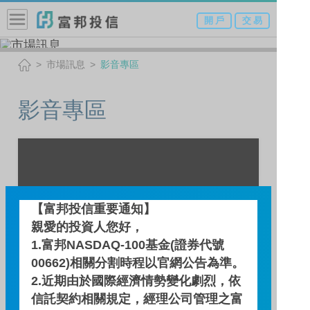
開 戶
交 易
市場訊息
影音專區
影音專區
【富邦投信重要通知】
親愛的投資人您好，
1.富邦NASDAQ-100基金(證券代號
00662)相關分割時程以官網公告為準。
2.近期由於國際經濟情勢變化劇烈，依
信託契約相關規定，經理公司管理之富