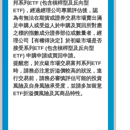
邦系列ETF (包含槓桿型及反向型
富邦哪一檔ETF，台積電比重
ETF)，經過經理公司專業評估後，認
較高？
為有無法在期貨或證券交易市場賣出滿
足申購人或受益人於申購及買回所對應
買不起個股就投資ETF吧~投資富邦這檔就對
之標的指數成分證券部位或數量者，經
了！
理公司【有權得決定】於初級市場是否
日期 : 2024/09/06
接受系列ETF (包含槓桿型及反向型
影片長度：
ETF) 申購申請或買回申請。
提醒您，於次級市場交易富邦系列ETF
時，請務必注意折溢價較高的狀況，進
下一則
看更多
行交易前，請務必審慎評估可能的投資
風險及自身風險承受度，並請多加留意
ETF折溢價風險及其商品特性。
相關影片推薦