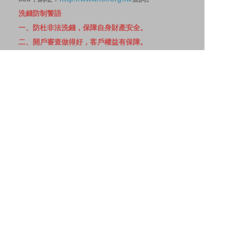
洗錢防制警語
一、防杜非法洗錢，保障自身財產安全。
二、開戶審查做得好，客戶權益有保障。
三、自己權益要顧好，淪為人頭累累累！
114年金管投信新字第001號。
網站導覽
客戶資料共享管理隱私權政策
洗錢防制宣導
消費者保護
Fubon.com網站個人資料保護告知聲明
投資人資訊安全說明
隱私權聲明