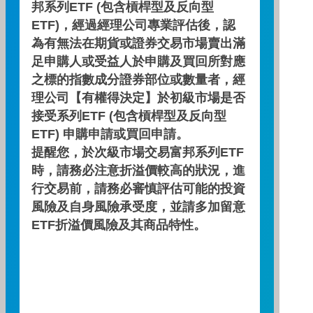
邦系列ETF (包含槓桿型及反向型
006208要降費率了！
ETF)，經過經理公司專業評估後，認
為有無法在期貨或證券交易市場賣出滿
千呼萬喚！006208最新消息來了~~大家心聲
足申購人或受益人於申購及買回所對應
都聽到了，現在就觀看影音了解最新資訊~
之標的指數成分證券部位或數量者，經
理公司【有權得決定】於初級市場是否
主講人：毛思雯 襄理
日期 : 2025/06/26
接受系列ETF (包含槓桿型及反向型
影片長度：
ETF) 申購申請或買回申請。
提醒您，於次級市場交易富邦系列ETF
時，請務必注意折溢價較高的狀況，進
下一則
看更多
行交易前，請務必審慎評估可能的投資
風險及自身風險承受度，並請多加留意
ETF折溢價風險及其商品特性。
相關影片推薦