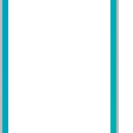
台中分公司
台中市柳川西路二段196號7樓
TEL：(04)2220-7166
FAX：(04)2220-7128
高雄分公司
高雄市民族二路95號3樓
TEL：(07)238-4577
FAX：(07)236-4571
基金警語
+
【富邦投信獨立經營管理】
基金經金管會核准或同意生效，惟不表示絕無風險。基
金經理公司以往之經理績效不保證基金之最低投資收
益；基金經理公司除盡善良管理人之注意義務外，不負