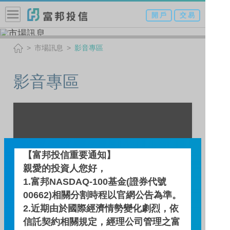
開 戶
交 易
市場訊息
影音專區
影音專區
【富邦投信重要通知】
親愛的投資人您好，
1.富邦NASDAQ-100基金(證券代號
00662)相關分割時程以官網公告為準。
2.近期由於國際經濟情勢變化劇烈，依
信託契約相關規定，經理公司管理之富