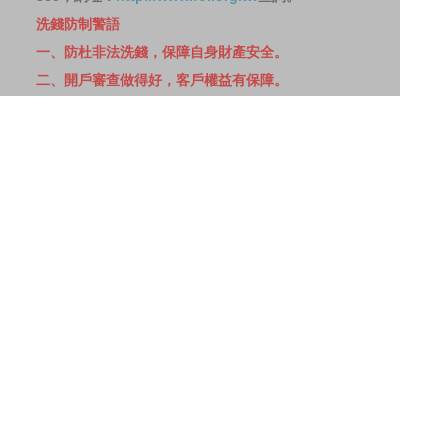
洗錢防制警語
一、防杜非法洗錢，保障自身財產安全。
二、開戶審查做得好，客戶權益有保障。
三、自己權益要顧好，淪為人頭累累累！
114年金管投信新字第001號。
網站導覽
客戶資料共享管理隱私權政策
洗錢防制宣導
消費者保護
Fubon.com網站個人資料保護告知聲明
投資人資訊安全說明
隱私權聲明