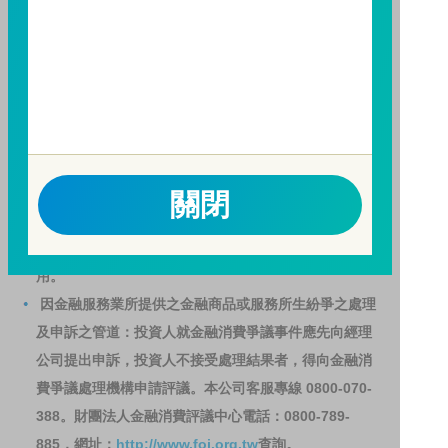
訊觀測站
查詢。
基金並無受存款保險、保險安定基金或其他相關保障機
制之保障，投資基金最大可能損失為全部投資金額。
為
避免因受益人短線交易頻繁，造成基金管理及交易成本
增加，進而損及基金長期持有之受益人之權益，並稀釋
基金之獲利，本基金不歡迎受益人進行短線交易，即日
起若受益人進行短線交易，本公司得保留限制短線交易
關閉
之受益人再次申購基金並收取相關費用之權利，申購前
請務必詳閱公開說明書，以了解短線交易規定及相關費
用。
因金融服務業所提供之金融商品或服務所生紛爭之處理
及申訴之管道：投資人就金融消費爭議事件應先向經理
公司提出申訴，投資人不接受處理結果者，得向金融消
費爭議處理機構申請評議。本公司客服專線 0800-070-
388。財團法人金融消費評議中心電話：0800-789-
885，網址：
http://www.foi.org.tw
查詢。