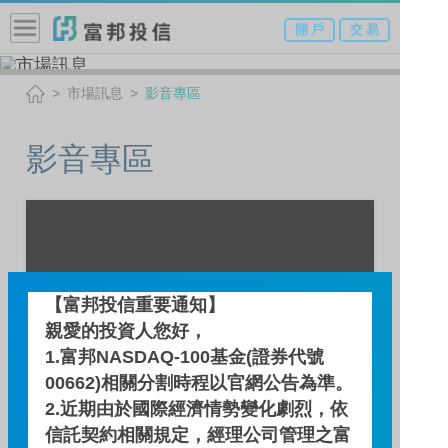
開 戶
交 易
市場訊息
影音專區
影音專區
【富邦投信重要通知】
親愛的投資人您好，
1.富邦NASDAQ-100基金(證券代號
00662)相關分割時程以官網公告為準。
2.近期由於國際經濟情勢變化劇烈，依
信託契約相關規定，經理公司管理之富